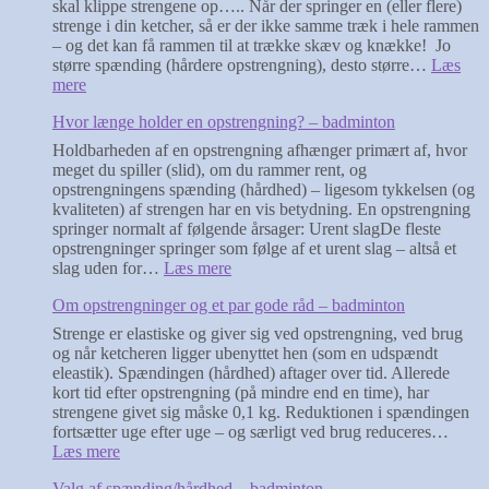
skal klippe strengene op….. Når der springer en (eller flere)
ketcher?
strenge i din ketcher, så er der ikke samme træk i hele rammen
– og det kan få rammen til at trække skæv og knække! Jo
større spænding (hårdere opstrengning), desto større…
Læs
:
mere
Vigtig
Hvor længe holder en opstrengning? – badminton
info
når
Holdbarheden af en opstrengning afhænger primært af, hvor
dine
meget du spiller (slid), om du rammer rent, og
strenge
opstrengningens spænding (hårdhed) – ligesom tykkelsen (og
springer
kvaliteten) af strengen har en vis betydning. En opstrengning
–
springer normalt af følgende årsager: Urent slagDe fleste
badminton
opstrengninger springer som følge af et urent slag – altså et
:
slag uden for…
Læs mere
Hvor
Om opstrengninger og et par gode råd – badminton
længe
holder
Strenge er elastiske og giver sig ved opstrengning, ved brug
en
og når ketcheren ligger ubenyttet hen (som en udspændt
opstrengning?
eleastik). Spændingen (hårdhed) aftager over tid. Allerede
–
kort tid efter opstrengning (på mindre end en time), har
badminton
strengene givet sig måske 0,1 kg. Reduktionen i spændingen
fortsætter uge efter uge – og særligt ved brug reduceres…
:
Læs mere
Om
Valg af spænding/hårdhed – badminton