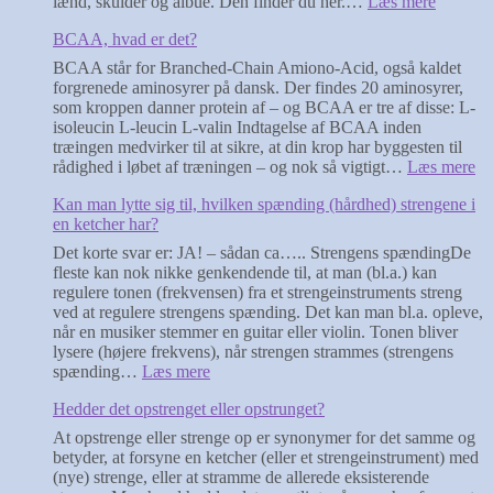
:
lænd, skulder og albue. Den finder du her.…
Læs mere
Kinesiol
BCAA, hvad er det?
tape,
hvad
BCAA står for Branched-Chain Amiono-Acid, også kaldet
er
forgrenede aminosyrer på dansk. Der findes 20 aminosyrer,
det?
som kroppen danner protein af – og BCAA er tre af disse: L-
isoleucin L-leucin L-valin Indtagelse af BCAA inden
træingen medvirker til at sikre, at din krop har byggesten til
:
rådighed i løbet af træningen – og nok så vigtigt…
Læs mere
B
Kan man lytte sig til, hvilken spænding (hårdhed) strengene i
hv
en ketcher har?
er
de
Det korte svar er: JA! – sådan ca….. Strengens spændingDe
fleste kan nok nikke genkendende til, at man (bl.a.) kan
regulere tonen (frekvensen) fra et strengeinstruments streng
ved at regulere strengens spænding. Det kan man bl.a. opleve,
når en musiker stemmer en guitar eller violin. Tonen bliver
lysere (højere frekvens), når strengen strammes (strengens
:
spænding…
Læs mere
Kan
Hedder det opstrenget eller opstrunget?
man
lytte
At opstrenge eller strenge op er synonymer for det samme og
sig
betyder, at forsyne en ketcher (eller et strengeinstrument) med
til,
(nye) strenge, eller at stramme de allerede eksisterende
hvilken