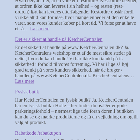
Hvad betyder det, at en vare er i restordre? Rest-ordre betyder,
(padel-
at ordren ikke kan leveres i sin helhed – og resten (rest-
tennis)?
ordren) ført kan leveres efterfølgende. Restordre opstår fordi
vi ikke altid kan forudse, hvor mange enheder af den enkelte
varer, som vores kunder køber på kort tid. Vi forsøger at have
:
et så…
Læs mere
Varer
Det er sikkert at handle på KetcherCentralen
–
på
Er det sikkert at handle på www.KetcherCentralen.dk? Ja.
lager
KetcherCentralens webshop er et af de mest sikre steder på
/
nettet, hvor du kan handle! Vi har ikke kun tænkt på it-
restordre
sikkerhed i forhold til vores forretning. Vi har i lige så høj
/
grad tænkt på vores kunders sikkerhed, når de bruger /
ikke
handler på www.KetcherCentralen.dk. KetcherCentralens…
på
:
Læs mere
lager
Det
Fysisk butik
er
sikkert
Har KetcherCentralen en fysisk butik? Ja, KetcherCentralen
at
har en fysisk butik i Holte – her finder du os.Der er gode
handle
parkeringsforhold – nærmest lige ude foran døren.I butikken
på
kan du se og mærke produkterne og få en vejledning om og til
KetcherCentralen
valg af produkt.
Rabatkode /rabatkupon