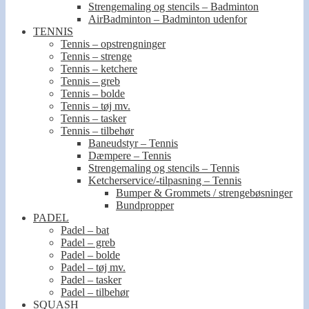
Strengemaling og stencils – Badminton
AirBadminton – Badminton udenfor
TENNIS
Tennis – opstrengninger
Tennis – strenge
Tennis – ketchere
Tennis – greb
Tennis – bolde
Tennis – tøj mv.
Tennis – tasker
Tennis – tilbehør
Baneudstyr – Tennis
Dæmpere – Tennis
Strengemaling og stencils – Tennis
Ketcherservice/-tilpasning – Tennis
Bumper & Grommets / strengebøsninger
Bundpropper
PADEL
Padel – bat
Padel – greb
Padel – bolde
Padel – tøj mv.
Padel – tasker
Padel – tilbehør
SQUASH