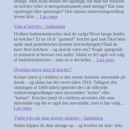
strenge. Men hvad hedder det egentligt, når man har forsynet
spænding
en ketcher (eller et strengeinstrument) med strenge? Har man
(hårdhed)
opstrenget eller opstrunget? Den danske retskrivningsordbog
strengene
:
levner ikke…
Læs mere
i
Hedder
en
Valg af ketcher – badminton
det
ketcher
opstrenget
Hvilken badmintonketcher skal du vælge?Hvor længe holder
har?
eller
en ketcher? Er en 10 år “gammel” ketcher god nok?Skal børn
opstrunget?
spille med juniorketcher (kortere ketcherlængde)?Skal du
have flere ketchere – og skal de være ens? Nogle spørgsmål
er nemmere at besvare end andre. Sådan er det også ved valg
:
af badmintonketcher – men så er det heller…
Læs mere
Valg
Hvordan staver man til ketcher?
af
ketcher
Ketsjer (med sj i midten) er den eneste korrekte stavemåde på
–
dansk – og sådan har det været siden 1918. Tidligere (fra
badmin
slutningen af 1800-tallet) optræder det i de officielle
retskrivningsordbøger med stavemåden “ketser” eller
“kætser”. Ketcher (med ch i midten) anvendes ofte som
stavemåde (og det er også den stavemåde, som vi har valgt…
:
Læs mere
Hvordan
Vigtig info når dine strenge springer – badminton
staver
man
Sådan klipper du dine strenge op – og hvorfor du skal / ikke
til