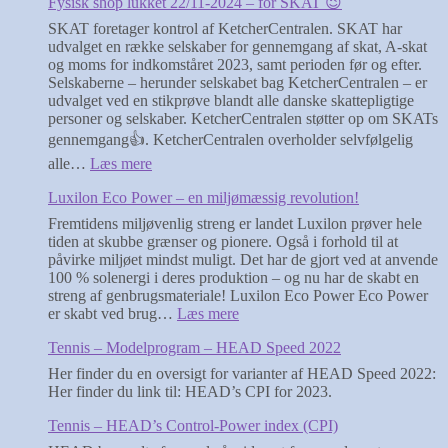
Fysisk shop lukket 22/11-2024 – for SKAT 😉
SKAT foretager kontrol af KetcherCentralen. SKAT har
udvalget en række selskaber for gennemgang af skat, A-skat
og moms for indkomståret 2023, samt perioden før og efter.
Selskaberne – herunder selskabet bag KetcherCentralen – er
udvalget ved en stikprøve blandt alle danske skattepligtige
personer og selskaber. KetcherCentralen støtter op om SKATs
gennemgang👍. KetcherCentralen overholder selvfølgelig
:
alle…
Læs mere
Fysisk
Luxilon Eco Power – en miljømæssig revolution!
shop
lukket
Fremtidens miljøvenlig streng er landet Luxilon prøver hele
22/11-
tiden at skubbe grænser og pionere. Også i forhold til at
2024
påvirke miljøet mindst muligt. Det har de gjort ved at anvende
–
100 % solenergi i deres produktion – og nu har de skabt en
for
streng af genbrugsmateriale! Luxilon Eco Power Eco Power
SKAT
:
er skabt ved brug…
Læs mere
😉
Luxilon
Tennis – Modelprogram – HEAD Speed 2022
Eco
Power
Her finder du en oversigt for varianter af HEAD Speed 2022:
–
Her finder du link til: HEAD’s CPI for 2023.
en
miljømæssig
Tennis – HEAD’s Control-Power index (CPI)
revolution!