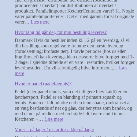
producenten / mærket) har distributionen af mærket /
produktet. Parallelimporter KetcherCentralen varer? Ja. Nogle
varer parallelimporterer vi. Det er med garanti fortsat originale
:
varer…
Læs mere
Varer
Hvor lang tid går der, før min bestilling leveres?
–
uoriginale
Danmark Hvis du bestiller inden kl. 12 på en hverdag, så vil
varer
din bestilling som regel være fremme den næste hverdag
(forudsætning: brofaste øer). I travle perioder (hos os eller
fragtfirmaet) kan leveringstiden desværre blive forøget med 1-
2 dage. I sjældne tilfælde er en vare i restordre, hvilket forøger
leveringstiden. Du vil selvfølgelig blive informeret,…
Læs
:
mere
Hvor
Hvad er padel (padel-tennis)?
lang
tid
Padel (eller padel tennis, som det tidligere blev kaldt) er en
går
ketchersport. Padel er en blanding af primært squash og
der,
tennis. Banen er lidt mindre end en tennisbane, omkranset af
før
en væg bestående af net og glas, der benyttes som bander, og
min
med et net på midten med en højde lidt lavere end i tennis.
bestilling
:
Ketcheren –…
Læs mere
leveres?
Hvad
Varer – på lager / restordre / ikke på lager
er
padel