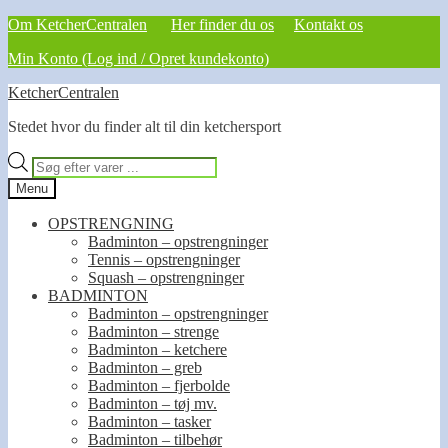
Om KetcherCentralen
Her finder du os
Kontakt os
Min Konto (Log ind / Opret kundekonto)
Spring
Spring
KetcherCentralen
til
til
Stedet hvor du finder alt til din ketchersport
navigation
indhold
Products
search
Menu
OPSTRENGNING
Badminton – opstrengninger
Tennis – opstrengninger
Squash – opstrengninger
BADMINTON
Badminton – opstrengninger
Badminton – strenge
Badminton – ketchere
Badminton – greb
Badminton – fjerbolde
Badminton – tøj mv.
Badminton – tasker
Badminton – tilbehør