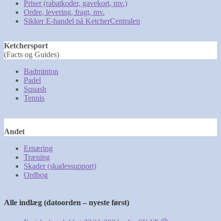
Priser (rabatkoder, gavekort, mv.)
Ordre, levering, fragt, mv.
Sikker E-handel på KetcherCentralen
Ketchersport
(Facts og Guides)
Badminton
Padel
Squash
Tennis
Andet
Ernæring
Træning
Skader (skadessupport)
Ordbog
Alle indlæg
(datoorden – nyeste først)