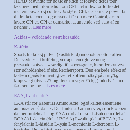
HEAD begyndte for nogle år siden at forsyne deres tour
ketchere med information om CPI – et index for forholdet
mellem power og control. Jo større CPI, desto mere power får
du fra ketcheren – og omvendt får du mere Control, desto
lavere CPI er. CPI er udmærket at anvende ved valg af en
:
ketcher…
Læs mere
Tennis
Adidas – vejledende størrelsesguide
–
HEAD’s
Koffein
Control-
Power
Sportsdrikke og pulver (kosttilskud) indeholder ofte koffein.
index
Det skyldes, at koffein giver øget energiniveau og
(CPI)
præstationsniveau – særligt ift. sportsgrene, hvor der kræves
stor udholdenhed (f.eks. ketchersport). Den ønskede effekt af
koffein opnås formentlig ved et koffeinindtag på 3 mg/kg
kropsvægt (dvs. 225 mg. hvis du vejer 75 kg.) mindst 1 time
:
før træning, og…
Læs mere
Koffein
EAA, hvad er det?
EAA står for Essential Amino Acid, også kaldet essentielle
aminosyrer på dansk. Der findes 20 aminosyrer, som kroppen
danner protein af – og EAA er ni af disse: L-isoleucin (del af
BCAA) L-leucin (del af BCAA) L-valin (del af BCAA) L-
fenylalanin L-histidin L-lysin L-methionin L-thereonin L-
tryptofan De tre førstnævnte aminosyrer (L-isoleucin, L-