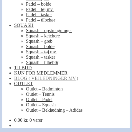
Padel – bolde
Padel – tøj mv.
Padel – tasker
Padel – tilbehør
SQUASH
Squash – opstrengninger
Squash – ketchere
Squash – greb
Squash – bolde
Squash – tøj mv.
Squash – tasker
Squash – tilbehør
TILBUD
KUN FOR MEDLEMMER
BLOG ( VEJLEDNINGER MV.)
OUTLET
Outlet – Badminton
Outlet – Tennis
Outlet – Padel
Outlet – Squash
Outlet – Beklædning – Adidas
0,00
kr.
0 varer