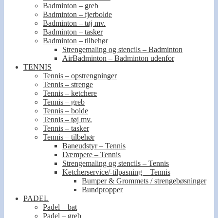
Badminton – greb
Badminton – fjerbolde
Badminton – tøj mv.
Badminton – tasker
Badminton – tilbehør
Strengemaling og stencils – Badminton
AirBadminton – Badminton udenfor
TENNIS
Tennis – opstrengninger
Tennis – strenge
Tennis – ketchere
Tennis – greb
Tennis – bolde
Tennis – tøj mv.
Tennis – tasker
Tennis – tilbehør
Baneudstyr – Tennis
Dæmpere – Tennis
Strengemaling og stencils – Tennis
Ketcherservice/-tilpasning – Tennis
Bumper & Grommets / strengebøsninger
Bundpropper
PADEL
Padel – bat
Padel – greb