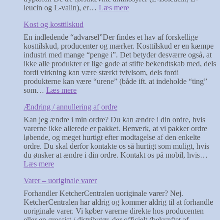
:
leucin og L-valin), er…
Læs mere
EAA,
Kost og kosttilskud
hvad
er
En indledende “advarsel”Der findes et hav af forskellige
det?
kosttilskud, producenter og mærker. Kosttilskud er en kæmpe
industri med mange “penge i”. Det betyder desværre også, at
ikke alle produkter er lige gode at stifte bekendtskab med, dels
fordi virkning kan være stærkt tvivlsom, dels fordi
produkterne kan være “urene” (både ift. at indeholde “ting”
:
som…
Læs mere
Kost
Ændring / annullering af ordre
og
kosttilskud
Kan jeg ændre i min ordre? Du kan ændre i din ordre, hvis
varerne ikke allerede er pakket. Bemærk, at vi pakker ordre
løbende, og meget hurtigt efter modtagelse af den enkelte
ordre. Du skal derfor kontakte os så hurtigt som muligt, hvis
du ønsker at ændre i din ordre. Kontakt os på mobil, hvis…
:
Læs mere
Ændring
Varer – uoriginale varer
/
annullering
Forhandler KetcherCentralen uoriginale varer? Nej.
af
KetcherCentralen har aldrig og kommer aldrig til at forhandle
ordre
uoriginale varer. Vi køber varerne direkte hos producenten
eller en grossist / distributør, der officielt (bekræftet af