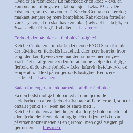
Hvad er en rabatkode? En rabatkode er en kode – dvs. en
kombination af bogstaver, tal og tegn – f.eks. KC#1. De
rabatkoder, som vi anvender på KetcherCentralen.dk er dog
markant længere og mere komplekse. Rabatkoden fortæller
vores system, at du skal have en rabat (f.eks. et fast beløb, en
:
%-sats, eller fri fragt). Rabatten…
Læs mere
Rabatkode
Forhold, der påvirker en fjerbolds hastighed
/rabatkupon
KetcherCentralen har udarbejdet denne FACTS om forhold,
der påvirker en fjerbolds hastighed, eller mere korrekt; hvor
langt den kan flyve/svæve, når den rammes med en given
kraft. Det er afgørende viden for at kunne vælge den rigtige
fjerbold til de givne forhold – f.eks. lufttryk (høj-/lavtryk) og
temperatur. Effekt på en fjerbolds hastighed Reducerer
:
hastighed…
Læs mere
Forhold,
Sådan forlænger du holdbarheden af dine fjerbolde
der
påvirker
Få den bedst mulige holdbarhed af dine fjerbolde
en
Holdbarheden af en fjerbold afhænger af flere forhold, som er
fjerbolds
omtalt i punkt 1-4: Men lad os starte med …
hastighed
KetcherCentralens anbefalinger til at forøge holdbarheden af
dine fjerbolde: Bemærk, at fugtigheden i fjerene ikke kun
påvirker holdbarheden af en fjerbold, men også vægten på
:
fjerbolden –…
Læs mere
Sådan