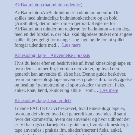
AirBadminton (badminton udenfor)
forlænger
du
AirBadmintonAirBadminton er badminton udenfor. Det
holdbarheden
spilles med almindelige badmintonketchere og en bold
af
(AirShuttle), der minder om en fjerbold. Reglerne for
dine
AirBadminton minder om reglerne for badminton – men dog
fjerbolde
med en del forskelle, der bl.a. skal tilgodese ønsket om at gøre
spillet tilgængeligt for mange – og tage højde for, at spillet
:
foregår udendørs med…
Læs mere
AirBadminton
Kinesiologi-tape – Anvendelse i praksis
(badminton
udenfor)
Hvis du leder efter en beskrivelse af, hvad kinesiologi-tape er,
hvor den stammer fra, hvordan den virker, og hvad den
generelt kan anvendes til, så se her. Denne guide beskriver,
hvordan kinesiologi-tape anvendes i praksis ifm. forebyggelse
og healing / genoptræning af sportsskader / smerter i f.eks.
:
ankel, knæ, lænd, skulder og albue – som…
Læs mere
Kinesiol
Kinesiologi-tape, hvad er det?
tape
–
I denne FACTS har vi beskrevet, hvad kinesiologi-tape er,
Anvende
hvordan det virker, hvad det generelt kan anvendes til samt
i
hvor det kommerfra, hvem der anvender og hvor udbredt det
praksis
er. Vi har også udarbejdet en guide om, hvordan kinesiologi-
tape anvendes i praksis ifm. skader/smerter i f.eks. ankel,