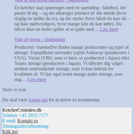
opstrengninger
og
En ketcher skal opstrenges med en spænding / hårdhed, der
et
passer til dig – og det afhænger primært af: din teknik (hvor
par
dygtig en spiller du er), og din styrke (hvor hårdt du kan slå –
gode
og ikke nødvendigvis, hvor mange kilo du kan løfte). Du
råd
:
bliver ikke en bedre spiller af at spille med…
Læs mere
–
Valg
badminton
Valg af streng – badminton
af
spændin
Producent / mærkeDer findes mange producenter og typer af
–
strenge. Topspillerne anvender typisk Ashaway (produceres i
badmint
USA), Victor (VBS, som vi fører, er produceret i Japan) eller
Yonex strenge (produceres i Japan). Vi tilbyder dig valget
mellem nedenstående strenge, som vi kan indestå for
kvaliteten af. Vi har også testet mange andre strenge, som
:
dog…
Læs mere
Valg
Skriv et svar
af
streng
Du skal være
logget ind
for at skrive en kommentar.
–
badminton
KetcherCentralen.dk
Telefon: +45 2933 7177
E-mail:
Kontakt os
Åbningstider/afhentning:
Klik her