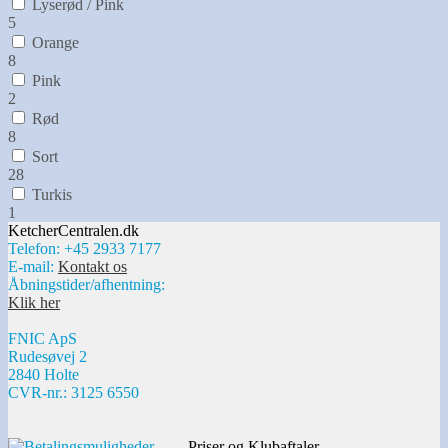
Lyserød / Pink
5
Orange
8
Pink
2
Rød
8
Sort
28
Turkis
1
KetcherCentralen.dk
Telefon: +45 2933 7177
E-mail:
Kontakt os
Åbningstider/afhentning:
Klik her
FNIC ApS
Rudesøvej 2
2840 Holte
CVR-nr.: 3125 6550
Priser og Klubaftaler