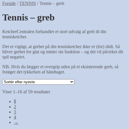
Forside
/
TENNIS
/
Tennis – greb
Tennis – greb
KetcherCentralen forhandler et stort udvalg af greb til din
tennisketcher.
Det er vigtigt, at grebet på din tennisketcher ikke er (for) slidt. Så
bliver grebet for glat og mister sin funktion – og det vil påvirket dit
spil negativt.
NB. Hvis du lægger et overgrip uden på et eksisterende greb, så
forøger det tykkelsen af håndtaget.
Sorteret
Viser 1–16 af 59 resultater
efter
1
seneste
2
3
4
→