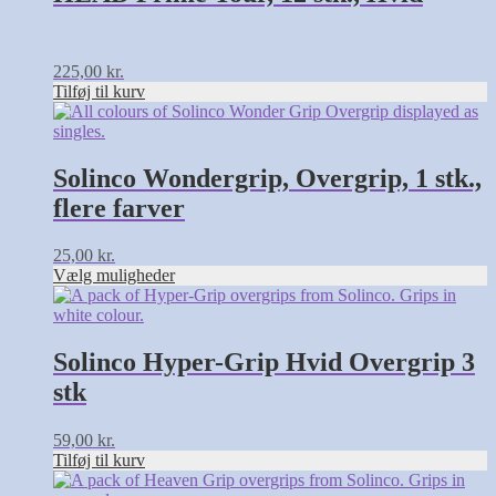
225,00
kr.
Tilføj til kurv
Dette
vare
har
flere
Solinco Wondergrip, Overgrip, 1 stk.,
varianter.
flere farver
Mulighederne
kan
vælges
25,00
kr.
på
Vælg muligheder
varesiden
Solinco Hyper-Grip Hvid Overgrip 3
stk
59,00
kr.
Tilføj til kurv