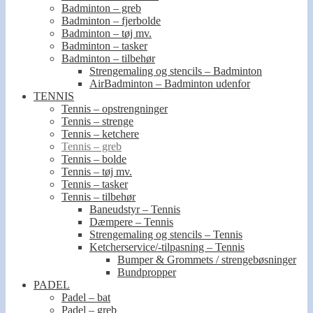
Badminton – greb
Badminton – fjerbolde
Badminton – tøj mv.
Badminton – tasker
Badminton – tilbehør
Strengemaling og stencils – Badminton
AirBadminton – Badminton udenfor
TENNIS
Tennis – opstrengninger
Tennis – strenge
Tennis – ketchere
Tennis – greb
Tennis – bolde
Tennis – tøj mv.
Tennis – tasker
Tennis – tilbehør
Baneudstyr – Tennis
Dæmpere – Tennis
Strengemaling og stencils – Tennis
Ketcherservice/-tilpasning – Tennis
Bumper & Grommets / strengebøsninger
Bundpropper
PADEL
Padel – bat
Padel – greb