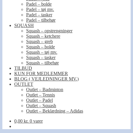
Padel – bolde
Padel – tøj mv.
Padel – tasker
Padel – tilbehør
SQUASH
Squash – opstrengninger
Squash – ketchere
Squash – greb
Squash – bolde
Squash – tøj mv.
Squash – tasker
Squash – tilbehør
TILBUD
KUN FOR MEDLEMMER
BLOG ( VEJLEDNINGER MV.)
OUTLET
Outlet – Badminton
Outlet – Tennis
Outlet – Padel
Outlet – Squash
Outlet – Beklædning – Adidas
0,00
kr.
0 varer