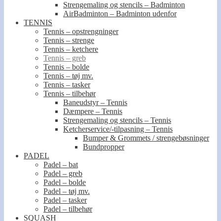
Strengemaling og stencils – Badminton
AirBadminton – Badminton udenfor
TENNIS
Tennis – opstrengninger
Tennis – strenge
Tennis – ketchere
Tennis – greb
Tennis – bolde
Tennis – tøj mv.
Tennis – tasker
Tennis – tilbehør
Baneudstyr – Tennis
Dæmpere – Tennis
Strengemaling og stencils – Tennis
Ketcherservice/-tilpasning – Tennis
Bumper & Grommets / strengebøsninger
Bundpropper
PADEL
Padel – bat
Padel – greb
Padel – bolde
Padel – tøj mv.
Padel – tasker
Padel – tilbehør
SQUASH