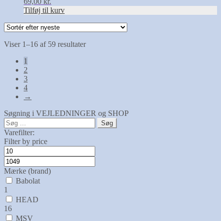
69,00
kr.
Tilføj til kurv
Sorteret
Viser 1–16 af 59 resultater
efter
1
seneste
2
3
4
→
Søgning i VEJLEDNINGER og SHOP
Søg
efter:
Varefilter:
Filter by price
Mærke (brand)
Babolat
1
HEAD
16
MSV