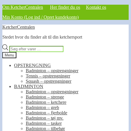
Om KetcherCentralen
Her finder du os
Kontakt os
Min Konto (Log ind / Opret kundekonto)
Spring
Spring
KetcherCentralen
til
til
Stedet hvor du finder alt til din ketchersport
navigation
indhold
Products
search
Menu
OPSTRENGNING
Badminton – opstrengninger
Tennis – opstrengninger
Squash – opstrengninger
BADMINTON
Badminton – opstrengninger
Badminton – strenge
Badminton – ketchere
Badminton – greb
Badminton – fjerbolde
Badminton – tøj mv.
Badminton – tasker
Badminton – tilbehør