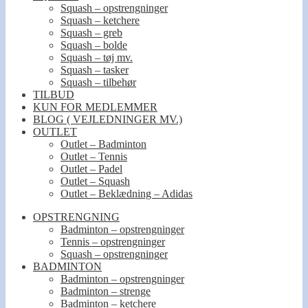
Squash – opstrengninger
Squash – ketchere
Squash – greb
Squash – bolde
Squash – tøj mv.
Squash – tasker
Squash – tilbehør
TILBUD
KUN FOR MEDLEMMER
BLOG ( VEJLEDNINGER MV.)
OUTLET
Outlet – Badminton
Outlet – Tennis
Outlet – Padel
Outlet – Squash
Outlet – Beklædning – Adidas
OPSTRENGNING
Badminton – opstrengninger
Tennis – opstrengninger
Squash – opstrengninger
BADMINTON
Badminton – opstrengninger
Badminton – strenge
Badminton – ketchere