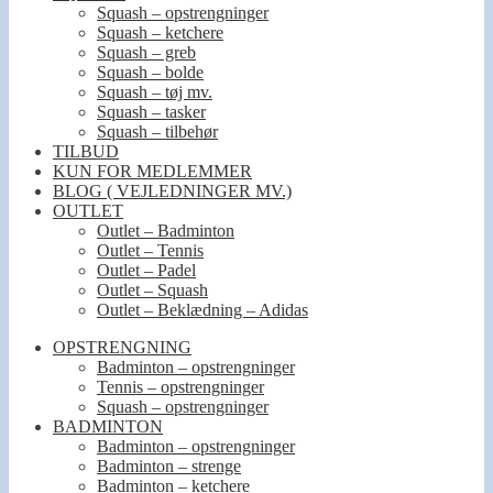
Squash – opstrengninger
Squash – ketchere
Squash – greb
Squash – bolde
Squash – tøj mv.
Squash – tasker
Squash – tilbehør
TILBUD
KUN FOR MEDLEMMER
BLOG ( VEJLEDNINGER MV.)
OUTLET
Outlet – Badminton
Outlet – Tennis
Outlet – Padel
Outlet – Squash
Outlet – Beklædning – Adidas
OPSTRENGNING
Badminton – opstrengninger
Tennis – opstrengninger
Squash – opstrengninger
BADMINTON
Badminton – opstrengninger
Badminton – strenge
Badminton – ketchere