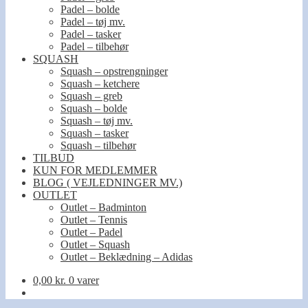
Padel – bolde
Padel – tøj mv.
Padel – tasker
Padel – tilbehør
SQUASH
Squash – opstrengninger
Squash – ketchere
Squash – greb
Squash – bolde
Squash – tøj mv.
Squash – tasker
Squash – tilbehør
TILBUD
KUN FOR MEDLEMMER
BLOG ( VEJLEDNINGER MV.)
OUTLET
Outlet – Badminton
Outlet – Tennis
Outlet – Padel
Outlet – Squash
Outlet – Beklædning – Adidas
0,00
kr.
0 varer