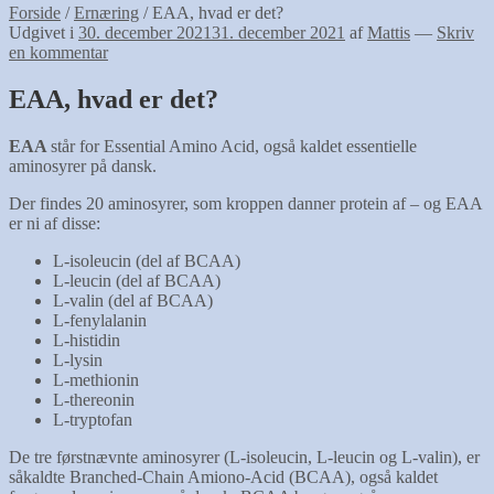
Forside
/
Ernæring
/
EAA, hvad er det?
Udgivet i
30. december 2021
31. december 2021
af
Mattis
—
Skriv
en kommentar
EAA, hvad er det?
EAA
står for Essential Amino Acid, også kaldet essentielle
aminosyrer på dansk.
Der findes 20 aminosyrer, som kroppen danner protein af – og EAA
er ni af disse:
L-isoleucin (del af BCAA)
L-leucin (del af BCAA)
L-valin (del af BCAA)
L-fenylalanin
L-histidin
L-lysin
L-methionin
L-thereonin
L-tryptofan
De tre førstnævnte aminosyrer (L-isoleucin, L-leucin og L-valin), er
såkaldte Branched-Chain Amiono-Acid (BCAA), også kaldet