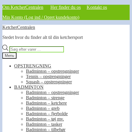
Om KetcherCentralen
Her finder du os
Kontakt os
Min Konto (Log ind / Opret kundekonto)
Spring
Spring
KetcherCentralen
til
til
Stedet hvor du finder alt til din ketchersport
navigation
indhold
Products
search
Menu
OPSTRENGNING
Badminton – opstrengninger
Tennis – opstrengninger
Squash – opstrengninger
BADMINTON
Badminton – opstrengninger
Badminton – strenge
Badminton – ketchere
Badminton – greb
Badminton – fjerbolde
Badminton – tøj mv.
Badminton – tasker
Badminton – tilbehør