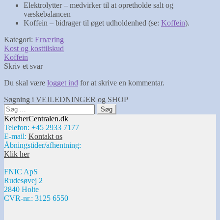
Elektrolytter – medvirker til at opretholde salt og
væskebalancen
Koffein – bidrager til øget udholdenhed (se:
Koffein
).
Kategori:
Ernæring
Indlægsnavigation
Forrige
Kost og kosttilskud
indlæg:
Næste
Koffein
indlæg:
Skriv et svar
Du skal være
logget ind
for at skrive en kommentar.
Søgning i VEJLEDNINGER og SHOP
Søg
efter:
KetcherCentralen.dk
Telefon: +45 2933 7177
E-mail:
Kontakt os
Åbningstider/afhentning:
Klik her
FNIC ApS
Rudesøvej 2
2840 Holte
CVR-nr.: 3125 6550