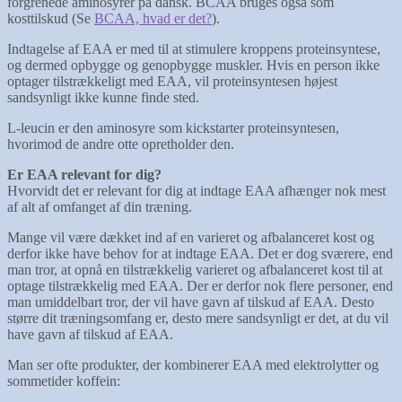
forgrenede aminosyrer på dansk. BCAA bruges også som
kosttilskud (Se
BCAA, hvad er det?
).
Indtagelse af EAA er med til at stimulere kroppens proteinsyntese,
og dermed opbygge og genopbygge muskler. Hvis en person ikke
optager tilstrækkeligt med EAA, vil proteinsyntesen højest
sandsynligt ikke kunne finde sted.
L-leucin er den aminosyre som kickstarter proteinsyntesen,
hvorimod de andre otte opretholder den.
Er EAA relevant for dig?
Hvorvidt det er relevant for dig at indtage EAA afhænger nok mest
af alt af omfanget af din træning.
Mange vil være dækket ind af en varieret og afbalanceret kost og
derfor ikke have behov for at indtage EAA. Det er dog sværere, end
man tror, at opnå en tilstrækkelig varieret og afbalanceret kost til at
optage tilstrækkelig med EAA. Der er derfor nok flere personer, end
man umiddelbart tror, der vil have gavn af tilskud af EAA. Desto
større dit træningsomfang er, desto mere sandsynligt er det, at du vil
have gavn af tilskud af EAA.
Man ser ofte produkter, der kombinerer EAA med elektrolytter og
sommetider koffein: