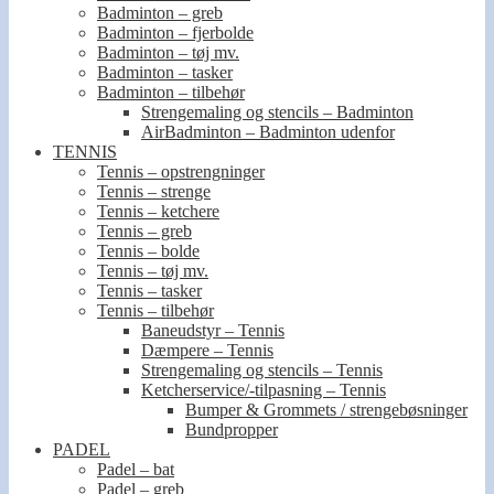
Badminton – greb
Badminton – fjerbolde
Badminton – tøj mv.
Badminton – tasker
Badminton – tilbehør
Strengemaling og stencils – Badminton
AirBadminton – Badminton udenfor
TENNIS
Tennis – opstrengninger
Tennis – strenge
Tennis – ketchere
Tennis – greb
Tennis – bolde
Tennis – tøj mv.
Tennis – tasker
Tennis – tilbehør
Baneudstyr – Tennis
Dæmpere – Tennis
Strengemaling og stencils – Tennis
Ketcherservice/-tilpasning – Tennis
Bumper & Grommets / strengebøsninger
Bundpropper
PADEL
Padel – bat
Padel – greb