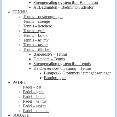
Strengemaling og stencils – Badminton
AirBadminton – Badminton udenfor
TENNIS
Tennis – opstrengninger
Tennis – strenge
Tennis – ketchere
Tennis – greb
Tennis – bolde
Tennis – tøj mv.
Tennis – tasker
Tennis – tilbehør
Baneudstyr – Tennis
Dæmpere – Tennis
Strengemaling og stencils – Tennis
Ketcherservice/-tilpasning – Tennis
Bumper & Grommets / strengebøsninger
Bundpropper
PADEL
Padel – bat
Padel – greb
Padel – bolde
Padel – tøj mv.
Padel – tasker
Padel – tilbehør
SQUASH