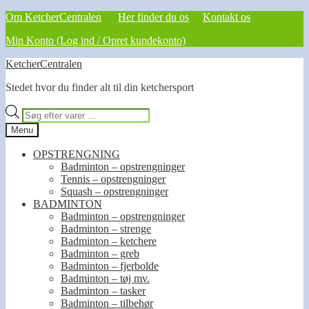
Om KetcherCentralen
Her finder du os
Kontakt os
Min Konto (Log ind / Opret kundekonto)
Spring
Spring
KetcherCentralen
til
til
Stedet hvor du finder alt til din ketchersport
navigation
indhold
Products
search
Menu
OPSTRENGNING
Badminton – opstrengninger
Tennis – opstrengninger
Squash – opstrengninger
BADMINTON
Badminton – opstrengninger
Badminton – strenge
Badminton – ketchere
Badminton – greb
Badminton – fjerbolde
Badminton – tøj mv.
Badminton – tasker
Badminton – tilbehør