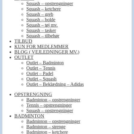
Squash – opstrengninger
Squash – ketchere
Squash – greb
Squash – bolde
Squash – tøj mv.
Squash – tasker
Squash – tilbehør
TILBUD
KUN FOR MEDLEMMER
BLOG ( VEJLEDNINGER MV.)
OUTLET
Outlet – Badminton
Outlet – Tennis
Outlet – Padel
Outlet – Squash
Outlet – Beklædning – Adidas
OPSTRENGNING
Badminton – opstrengninger
Tennis – opstrengninger
Squash – opstrengninger
BADMINTON
Badminton – opstrengninger
Badminton – strenge
Badminton – ketchere