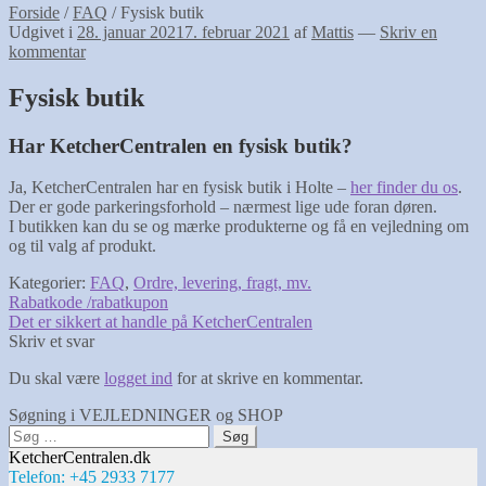
Forside
/
FAQ
/
Fysisk butik
Udgivet i
28. januar 2021
7. februar 2021
af
Mattis
—
Skriv en
kommentar
Fysisk butik
Har KetcherCentralen en fysisk butik?
Ja, KetcherCentralen har en fysisk butik i Holte –
her finder du os
.
Der er gode parkeringsforhold – nærmest lige ude foran døren.
I butikken kan du se og mærke produkterne og få en vejledning om
og til valg af produkt.
Kategorier:
FAQ
,
Ordre, levering, fragt, mv.
Indlægsnavigation
Forrige
Rabatkode /rabatkupon
indlæg:
Næste
Det er sikkert at handle på KetcherCentralen
indlæg:
Skriv et svar
Du skal være
logget ind
for at skrive en kommentar.
Søgning i VEJLEDNINGER og SHOP
Søg
efter:
KetcherCentralen.dk
Telefon: +45 2933 7177