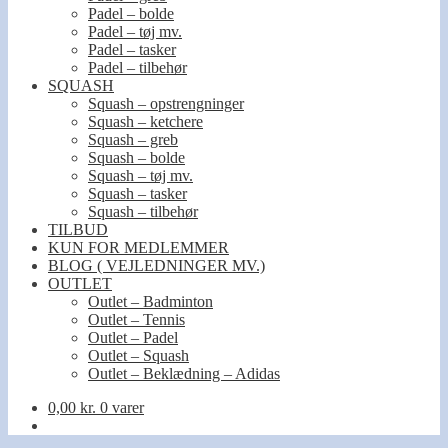
Padel – bolde
Padel – tøj mv.
Padel – tasker
Padel – tilbehør
SQUASH
Squash – opstrengninger
Squash – ketchere
Squash – greb
Squash – bolde
Squash – tøj mv.
Squash – tasker
Squash – tilbehør
TILBUD
KUN FOR MEDLEMMER
BLOG ( VEJLEDNINGER MV.)
OUTLET
Outlet – Badminton
Outlet – Tennis
Outlet – Padel
Outlet – Squash
Outlet – Beklædning – Adidas
0,00
kr.
0 varer