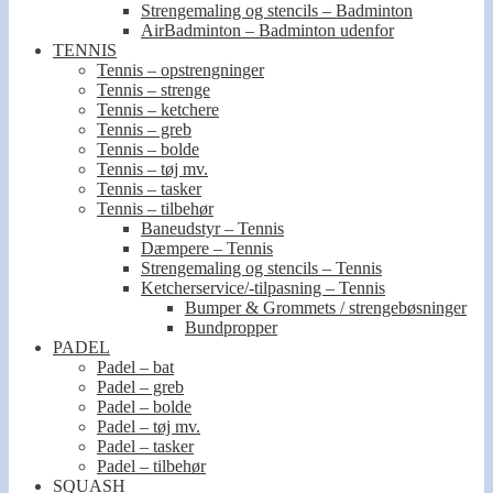
Strengemaling og stencils – Badminton
AirBadminton – Badminton udenfor
TENNIS
Tennis – opstrengninger
Tennis – strenge
Tennis – ketchere
Tennis – greb
Tennis – bolde
Tennis – tøj mv.
Tennis – tasker
Tennis – tilbehør
Baneudstyr – Tennis
Dæmpere – Tennis
Strengemaling og stencils – Tennis
Ketcherservice/-tilpasning – Tennis
Bumper & Grommets / strengebøsninger
Bundpropper
PADEL
Padel – bat
Padel – greb
Padel – bolde
Padel – tøj mv.
Padel – tasker
Padel – tilbehør
SQUASH