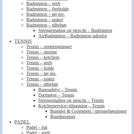
Badminton – greb
Badminton – fjerbolde
Badminton – tøj mv.
Badminton – tasker
Badminton – tilbehør
Strengemaling og stencils – Badminton
AirBadminton – Badminton udenfor
TENNIS
Tennis – opstrengninger
Tennis – strenge
Tennis – ketchere
Tennis – greb
Tennis – bolde
Tennis – tøj mv.
Tennis – tasker
Tennis – tilbehør
Baneudstyr – Tennis
Dæmpere – Tennis
Strengemaling og stencils – Tennis
Ketcherservice/-tilpasning – Tennis
Bumper & Grommets / strengebøsninger
Bundpropper
PADEL
Padel – bat
Padel – greb