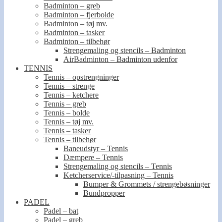
Badminton – greb
Badminton – fjerbolde
Badminton – tøj mv.
Badminton – tasker
Badminton – tilbehør
Strengemaling og stencils – Badminton
AirBadminton – Badminton udenfor
TENNIS
Tennis – opstrengninger
Tennis – strenge
Tennis – ketchere
Tennis – greb
Tennis – bolde
Tennis – tøj mv.
Tennis – tasker
Tennis – tilbehør
Baneudstyr – Tennis
Dæmpere – Tennis
Strengemaling og stencils – Tennis
Ketcherservice/-tilpasning – Tennis
Bumper & Grommets / strengebøsninger
Bundpropper
PADEL
Padel – bat
Padel – greb