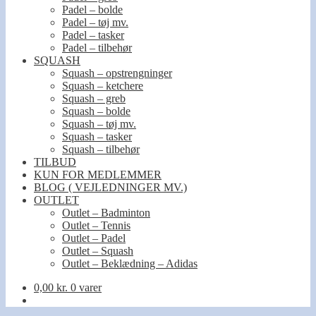
Padel – bolde
Padel – tøj mv.
Padel – tasker
Padel – tilbehør
SQUASH
Squash – opstrengninger
Squash – ketchere
Squash – greb
Squash – bolde
Squash – tøj mv.
Squash – tasker
Squash – tilbehør
TILBUD
KUN FOR MEDLEMMER
BLOG ( VEJLEDNINGER MV.)
OUTLET
Outlet – Badminton
Outlet – Tennis
Outlet – Padel
Outlet – Squash
Outlet – Beklædning – Adidas
0,00
kr.
0 varer