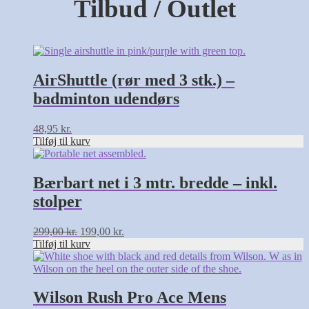
Tilbud / Outlet
AirShuttle (rør med 3 stk.) –
badminton udendørs
48,95
kr.
Tilføj til kurv
Bærbart net i 3 mtr. bredde – inkl.
stolper
Den
Den
299,00
kr.
199,00
kr.
oprindelige
aktuelle
Tilføj til kurv
Dette
pris
pris
vare
var:
er:
har
299,00 kr..
199,00 kr..
flere
Wilson Rush Pro Ace Mens
varianter.