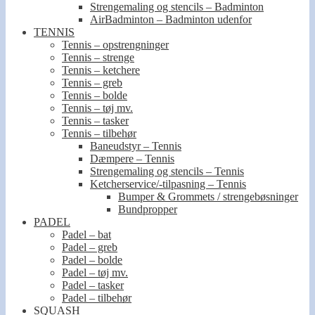
Strengemaling og stencils – Badminton
AirBadminton – Badminton udenfor
TENNIS
Tennis – opstrengninger
Tennis – strenge
Tennis – ketchere
Tennis – greb
Tennis – bolde
Tennis – tøj mv.
Tennis – tasker
Tennis – tilbehør
Baneudstyr – Tennis
Dæmpere – Tennis
Strengemaling og stencils – Tennis
Ketcherservice/-tilpasning – Tennis
Bumper & Grommets / strengebøsninger
Bundpropper
PADEL
Padel – bat
Padel – greb
Padel – bolde
Padel – tøj mv.
Padel – tasker
Padel – tilbehør
SQUASH