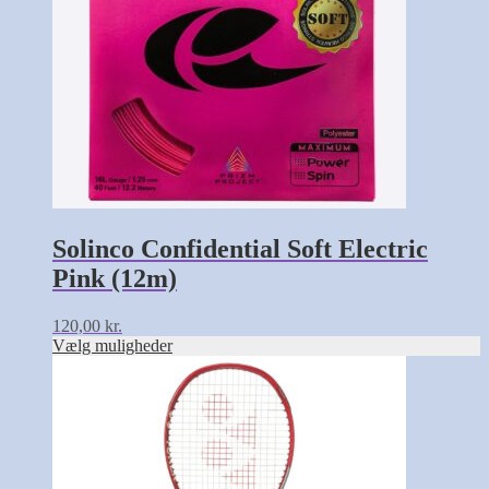
vælges
på
varesiden
Solinco Confidential Soft Electric
Pink (12m)
120,00
kr.
Vælg muligheder
Dette
vare
har
flere
varianter.
Mulighederne
kan