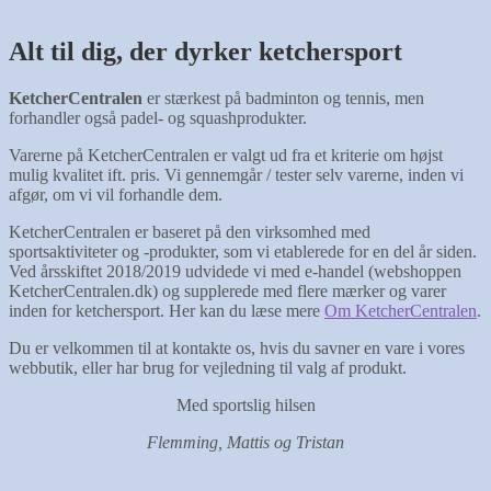
Alt til dig, der dyrker ketchersport
KetcherCentralen
er stærkest på badminton og tennis, men
forhandler også padel- og squashprodukter.
Varerne på KetcherCentralen er valgt ud fra et kriterie om højst
mulig kvalitet ift. pris. Vi gennemgår / tester selv varerne, inden vi
afgør, om vi vil forhandle dem.
KetcherCentralen er baseret på den virksomhed med
sportsaktiviteter og -produkter, som vi etablerede for en del år siden.
Ved årsskiftet 2018/2019 udvidede vi med e-handel (webshoppen
KetcherCentralen.dk) og supplerede med flere mærker og varer
inden for ketchersport. Her kan du læse mere
Om KetcherCentralen
.
Du er velkommen til at kontakte os, hvis du savner en vare i vores
webbutik, eller har brug for vejledning til valg af produkt.
Med sportslig hilsen
Flemming, Mattis og Tristan