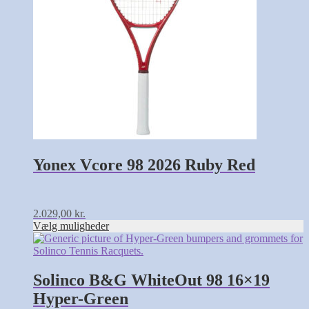
vælges
på
varesiden
Yonex Vcore 98 2026 Ruby Red
2.029,00
kr.
Vælg muligheder
Solinco B&G WhiteOut 98 16×19
Hyper-Green