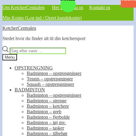
Om KetcherCentralen
Her finder du os
Kontakt os
Min Konto (Log ind / Opret kundekonto)
Spring
Spring
KetcherCentralen
til
til
Stedet hvor du finder alt til din ketchersport
navigation
indhold
Products
search
Menu
OPSTRENGNING
Badminton – opstrengninger
Tennis – opstrengninger
Squash – opstrengninger
BADMINTON
Badminton – opstrengninger
Badminton – strenge
Badminton – ketchere
Badminton – greb
Badminton – fjerbolde
Badminton – tøj mv.
Badminton – tasker
Badminton – tilbehør