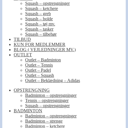
Squash – opstrengninger
Squash – ketchere
Squash – greb
Squash – bolde
Squash – tøj mv.
Squash – tasker
Squash – tilbehør
TILBUD
KUN FOR MEDLEMMER
BLOG ( VEJLEDNINGER MV.)
OUTLET
Outlet – Badminton
Outlet – Tennis
Outlet – Padel
Outlet – Squash
Outlet – Beklædning – Adidas
OPSTRENGNING
Badminton – opstrengninger
Tennis – opstrengninger
Squash – opstrengninger
BADMINTON
Badminton – opstrengninger
Badminton – strenge
Badminton – ketchere