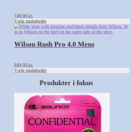
Mulighederne
kan
vælges
749,00
kr.
på
Vælg muligheder
varesiden
Dette
vare
har
flere
Wilson Rush Pro 4.0 Mens
varianter.
Mulighederne
kan
vælges
949,00
kr.
på
Vælg muligheder
varesiden
Produkter i fokus
Dette
vare
har
flere
varianter.
Mulighederne
kan