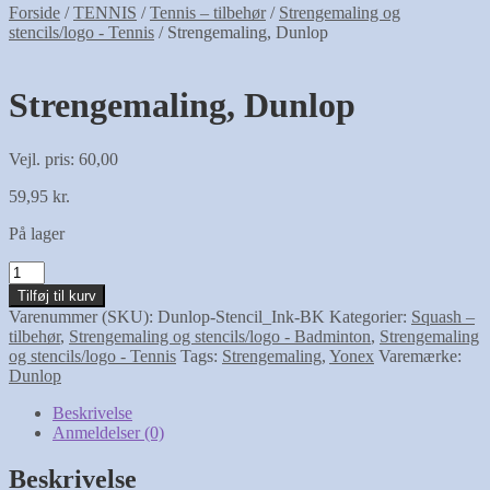
Forside
/
TENNIS
/
Tennis – tilbehør
/
Strengemaling og
stencils/logo - Tennis
/
Strengemaling, Dunlop
Strengemaling, Dunlop
Vejl. pris: 60,00
59,95
kr.
På lager
Strengemaling,
Dunlop
Tilføj til kurv
antal
Varenummer (SKU):
Dunlop-Stencil_Ink-BK
Kategorier:
Squash –
tilbehør
,
Strengemaling og stencils/logo - Badminton
,
Strengemaling
og stencils/logo - Tennis
Tags:
Strengemaling
,
Yonex
Varemærke:
Dunlop
Beskrivelse
Anmeldelser (0)
Beskrivelse