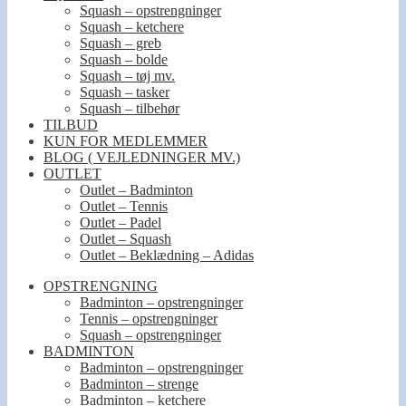
Squash – opstrengninger
Squash – ketchere
Squash – greb
Squash – bolde
Squash – tøj mv.
Squash – tasker
Squash – tilbehør
TILBUD
KUN FOR MEDLEMMER
BLOG ( VEJLEDNINGER MV.)
OUTLET
Outlet – Badminton
Outlet – Tennis
Outlet – Padel
Outlet – Squash
Outlet – Beklædning – Adidas
OPSTRENGNING
Badminton – opstrengninger
Tennis – opstrengninger
Squash – opstrengninger
BADMINTON
Badminton – opstrengninger
Badminton – strenge
Badminton – ketchere