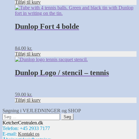
Tilføj til kurv
Dunlop Fort 4 bolde
84,00
kr.
Tilføj til kurv
Dunlop Logo / stencil – tennis
59,00
kr.
Tilføj til kurv
Søgning i VEJLEDNINGER og SHOP
Søg
efter:
KetcherCentralen.dk
Telefon: +45 2933 7177
E-mail:
Kontakt os