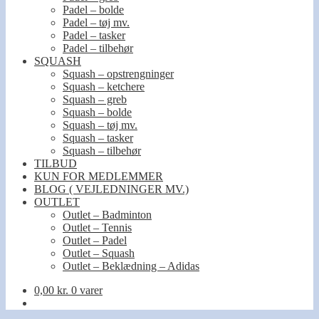
Padel – bolde
Padel – tøj mv.
Padel – tasker
Padel – tilbehør
SQUASH
Squash – opstrengninger
Squash – ketchere
Squash – greb
Squash – bolde
Squash – tøj mv.
Squash – tasker
Squash – tilbehør
TILBUD
KUN FOR MEDLEMMER
BLOG ( VEJLEDNINGER MV.)
OUTLET
Outlet – Badminton
Outlet – Tennis
Outlet – Padel
Outlet – Squash
Outlet – Beklædning – Adidas
0,00
kr.
0 varer