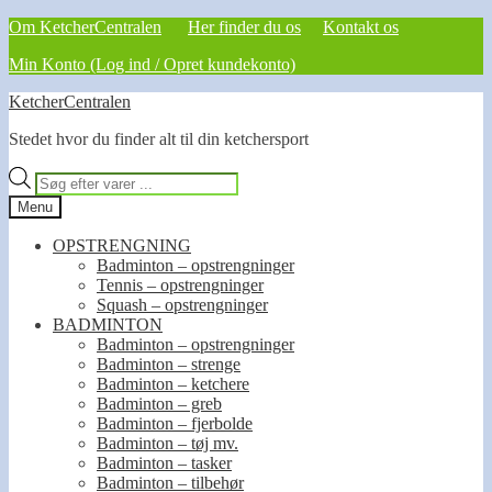
Om KetcherCentralen
Her finder du os
Kontakt os
Min Konto (Log ind / Opret kundekonto)
Spring
Spring
KetcherCentralen
til
til
Stedet hvor du finder alt til din ketchersport
navigation
indhold
Products
search
Menu
OPSTRENGNING
Badminton – opstrengninger
Tennis – opstrengninger
Squash – opstrengninger
BADMINTON
Badminton – opstrengninger
Badminton – strenge
Badminton – ketchere
Badminton – greb
Badminton – fjerbolde
Badminton – tøj mv.
Badminton – tasker
Badminton – tilbehør