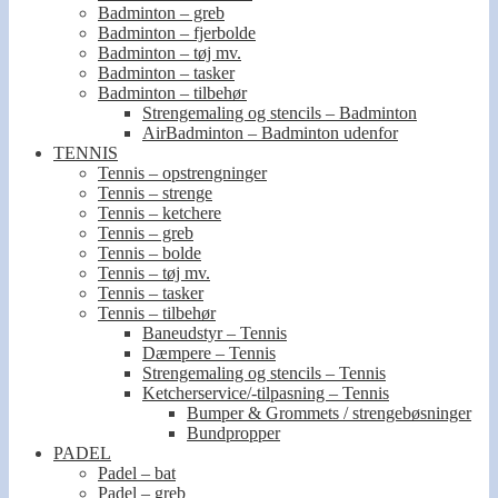
Badminton – greb
Badminton – fjerbolde
Badminton – tøj mv.
Badminton – tasker
Badminton – tilbehør
Strengemaling og stencils – Badminton
AirBadminton – Badminton udenfor
TENNIS
Tennis – opstrengninger
Tennis – strenge
Tennis – ketchere
Tennis – greb
Tennis – bolde
Tennis – tøj mv.
Tennis – tasker
Tennis – tilbehør
Baneudstyr – Tennis
Dæmpere – Tennis
Strengemaling og stencils – Tennis
Ketcherservice/-tilpasning – Tennis
Bumper & Grommets / strengebøsninger
Bundpropper
PADEL
Padel – bat
Padel – greb