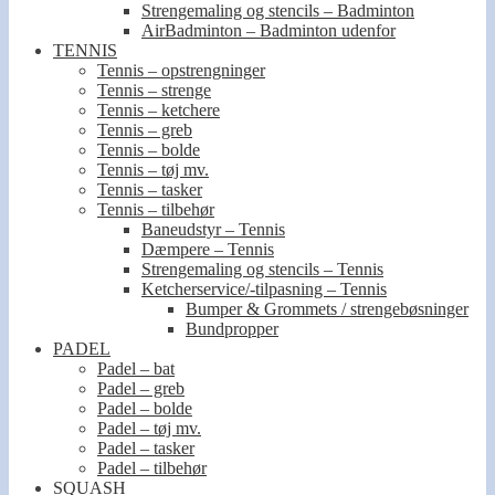
Strengemaling og stencils – Badminton
AirBadminton – Badminton udenfor
TENNIS
Tennis – opstrengninger
Tennis – strenge
Tennis – ketchere
Tennis – greb
Tennis – bolde
Tennis – tøj mv.
Tennis – tasker
Tennis – tilbehør
Baneudstyr – Tennis
Dæmpere – Tennis
Strengemaling og stencils – Tennis
Ketcherservice/-tilpasning – Tennis
Bumper & Grommets / strengebøsninger
Bundpropper
PADEL
Padel – bat
Padel – greb
Padel – bolde
Padel – tøj mv.
Padel – tasker
Padel – tilbehør
SQUASH