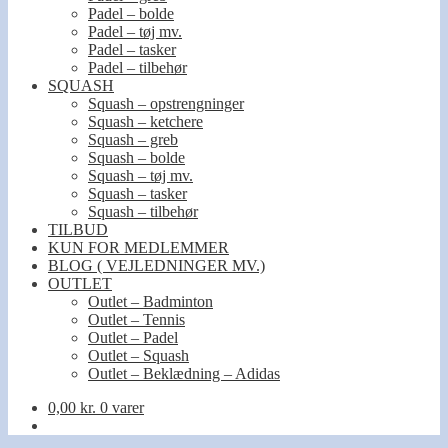
Padel – bolde
Padel – tøj mv.
Padel – tasker
Padel – tilbehør
SQUASH
Squash – opstrengninger
Squash – ketchere
Squash – greb
Squash – bolde
Squash – tøj mv.
Squash – tasker
Squash – tilbehør
TILBUD
KUN FOR MEDLEMMER
BLOG ( VEJLEDNINGER MV.)
OUTLET
Outlet – Badminton
Outlet – Tennis
Outlet – Padel
Outlet – Squash
Outlet – Beklædning – Adidas
0,00
kr.
0 varer