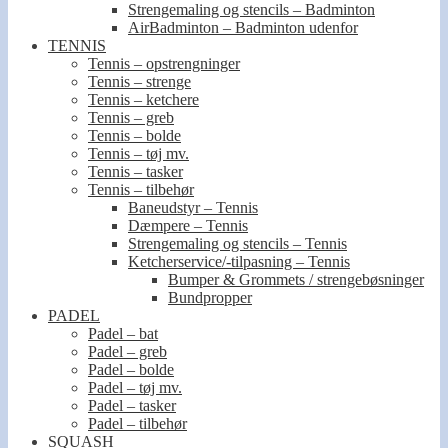
Strengemaling og stencils – Badminton
AirBadminton – Badminton udenfor
TENNIS
Tennis – opstrengninger
Tennis – strenge
Tennis – ketchere
Tennis – greb
Tennis – bolde
Tennis – tøj mv.
Tennis – tasker
Tennis – tilbehør
Baneudstyr – Tennis
Dæmpere – Tennis
Strengemaling og stencils – Tennis
Ketcherservice/-tilpasning – Tennis
Bumper & Grommets / strengebøsninger
Bundpropper
PADEL
Padel – bat
Padel – greb
Padel – bolde
Padel – tøj mv.
Padel – tasker
Padel – tilbehør
SQUASH