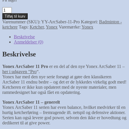
Yonex
ArcSaber
Tilføj til kurv
11
Varenummer (SKU):
YY-ArcSaber-11-Pro
Kategori:
Badminton -
Pro
ketchere
Tags:
Ketcher
,
Yonex
Varemærke:
Yonex
antal
Beskrivelse
Anmeldelser (0)
Beskrivelse
Yonex ArcSaber 11 Pro
er en del af den nye Yonex ArcSaber 11 –
her i udgaven “Pro
“.
Yonex har med den nye serie forsøgt at gøre den klassikeren
ArcSaber 11 endnu bedre – og det er de lykkedes virkelig godt med!
Ketcheren er ikke kun opdateret med de nyeste materialer, men
rammedesignet har også fået en opdatering.
Yonex ArcSaber 11 – generelt
Yonex ArcSaber 11 serien har even balance, hvilket medvirker til en
hurtig ketcherføring – fremragende ift. netspil og defensive aktioner.
Serien kan også levere god power, selvom den ikke er hovedtung og
dedikeret til at give power.