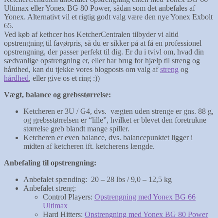
Ultimax eller Yonex BG 80 Power, sådan som det anbefales af
Yonex. Alternativt vil et rigtig godt valg være den nye Yonex Exbolt
65.
Ved køb af kethcer hos KetcherCentralen tilbyder vi altid
opstrengning til favørpris, så du er sikker på at få en professionel
opstrengning, der passer perfekt til dig. Er du i tvivl om, hvad din
sædvanlige opstrengning er, eller har brug for hjælp til streng og
hårdhed, kan du tjekke vores blogposts om valg af
streng
og
hårdhed
, eller give os et ring :))
Vægt, balance og grebsstørrelse:
Ketcheren er 3U / G4, dvs. vægten uden strenge er gns. 88 g,
og grebsstørrelsen er “lille”, hvilket er blevet den foretrukne
størrelse greb blandt mange spiller.
Ketcheren er even balance, dvs. balancepunktet ligger i
midten af ketcheren ift. ketcherens længde.
Anbefaling til opstrengning:
Anbefalet spænding: 20 – 28 lbs / 9,0 – 12,5 kg
Anbefalet streng:
Control Players:
Opstrengning med Yonex BG 66
Ultimax
Hard Hitters:
Opstrengning med Yonex BG 80 Power