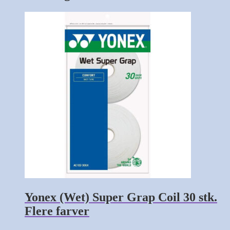
Dette
vare
har
flere
varianter.
Mulighederne
kan
vælges
på
varesiden
Yonex (Wet) Super Grap Coil 30 stk.
Flere farver