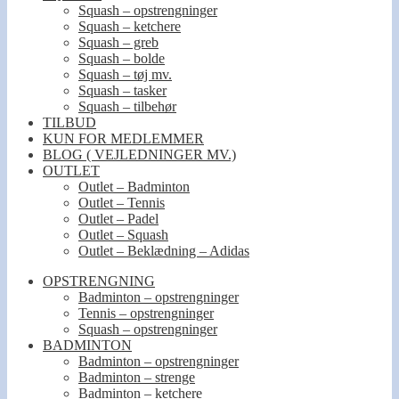
Squash – opstrengninger
Squash – ketchere
Squash – greb
Squash – bolde
Squash – tøj mv.
Squash – tasker
Squash – tilbehør
TILBUD
KUN FOR MEDLEMMER
BLOG ( VEJLEDNINGER MV.)
OUTLET
Outlet – Badminton
Outlet – Tennis
Outlet – Padel
Outlet – Squash
Outlet – Beklædning – Adidas
OPSTRENGNING
Badminton – opstrengninger
Tennis – opstrengninger
Squash – opstrengninger
BADMINTON
Badminton – opstrengninger
Badminton – strenge
Badminton – ketchere