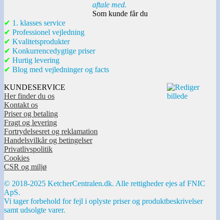
aftale med.
Som kunde får du
✔
1. klasses service
✔
Professionel vejledning
✔
Kvalitetsprodukter
✔
Konkurrencedygtige priser
✔
Hurtig levering
✔
Blog med vejledninger og facts
KUNDESERVICE
Her finder du os
Kontakt os
Priser og betaling
Fragt og levering
Fortrydelsesret og reklamation
Handelsvilkår og betingelser
Privatlivspolitik
Cookies
CSR og miljø
© 2018-2025 KetcherCentralen.dk. Alle rettigheder ejes af FNIC
ApS.
Vi tager forbehold for fejl i oplyste priser og produktbeskrivelser
samt udsolgte varer.