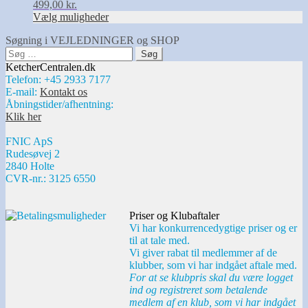
499,00
kr.
Vælg muligheder
Søgning i VEJLEDNINGER og SHOP
Søg
efter:
KetcherCentralen.dk
Telefon: +45 2933 7177
E-mail:
Kontakt os
Åbningstider/afhentning:
Klik her
FNIC ApS
Rudesøvej 2
2840 Holte
CVR-nr.: 3125 6550
Priser og Klubaftaler
Vi har konkurrencedygtige priser og er
til at tale med.
Vi giver rabat til medlemmer af de
klubber, som vi har indgået aftale med.
For at se klubpris skal du være logget
ind og registreret som betalende
medlem af en klub, som vi har indgået