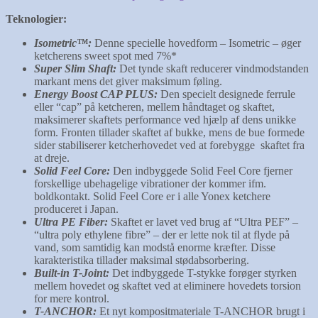
Teknologier:
Isometric™:
Denne specielle hovedform – Isometric – øger
ketcherens sweet spot med 7%*
Super Slim Shaft:
Det tynde skaft reducerer vindmodstanden
markant mens det giver maksimum føling.
Energy Boost CAP PLUS:
Den specielt designede ferrule
eller “cap” på ketcheren, mellem håndtaget og skaftet,
maksimerer skaftets performance ved hjælp af dens unikke
form. Fronten tillader skaftet af bukke, mens de bue formede
sider stabiliserer ketcherhovedet ved at forebygge skaftet fra
at dreje.
Solid Feel Core:
Den indbyggede Solid Feel Core fjerner
forskellige ubehagelige vibrationer der kommer ifm.
boldkontakt. Solid Feel Core er i alle Yonex ketchere
produceret i Japan.
Ultra PE Fiber:
Skaftet er lavet ved brug af “Ultra PEF” –
“ultra poly ethylene fibre” – der er lette nok til at flyde på
vand, som samtidig kan modstå enorme kræfter. Disse
karakteristika tillader maksimal stødabsorbering.
Built-in T-Joint:
Det indbyggede T-stykke forøger styrken
mellem hovedet og skaftet ved at eliminere hovedets torsion
for mere kontrol.
T-ANCHOR:
Et nyt kompositmateriale T-ANCHOR brugt i