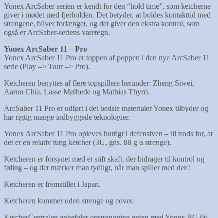
Yonex ArcSaber serien er kendt for den “hold time”, som ketcherne
giver i mødet med fjerbolden. Det betyder, at boldes kontakttid med
strengene, bliver forlænget, og det giver den
ekstra kontrol
, som
også er ArcSaber-seriens varetegn.
Yonex ArcSaber 11 – Pro
Yonex ArcSaber 11 Pro er toppen af poppen i den nye ArcSaber 11
serie (Play –> Tour –> Pro).
Ketcheren benyttes af flere topspillere herunder: Zheng Siwei,
Aaron Chia, Lasse Mølhede og Mathias Thyrri.
ArcSaber 11 Pro er udført i det bedste materialer Yonex tilbyder og
har rigtig mange indbyggede teknologier.
Yonex ArcSaber 11 Pro opleves hurtigt i defensiven – til trods for, at
det er en relativ tung ketcher (3U, gns. 88 g u strenge).
Ketcheren er forsynet med et stift skaft, der bidrager til kontrol og
føling – og det mærker man tydligt, når man spiller med den!
Ketcheren er fremstillet i Japan.
Ketcheren kommer uden strenge og cover.
KetcherCentralen anbefaler opstrengning enten med Yonex BG 66