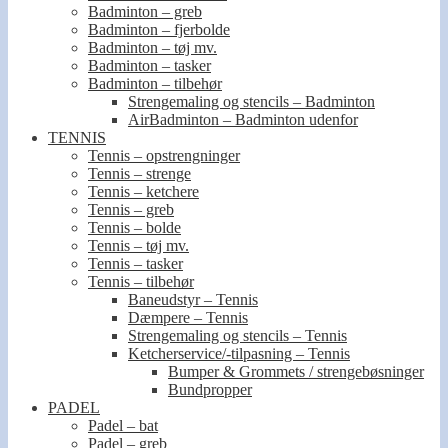
Badminton – greb
Badminton – fjerbolde
Badminton – tøj mv.
Badminton – tasker
Badminton – tilbehør
Strengemaling og stencils – Badminton
AirBadminton – Badminton udenfor
TENNIS
Tennis – opstrengninger
Tennis – strenge
Tennis – ketchere
Tennis – greb
Tennis – bolde
Tennis – tøj mv.
Tennis – tasker
Tennis – tilbehør
Baneudstyr – Tennis
Dæmpere – Tennis
Strengemaling og stencils – Tennis
Ketcherservice/-tilpasning – Tennis
Bumper & Grommets / strengebøsninger
Bundpropper
PADEL
Padel – bat
Padel – greb