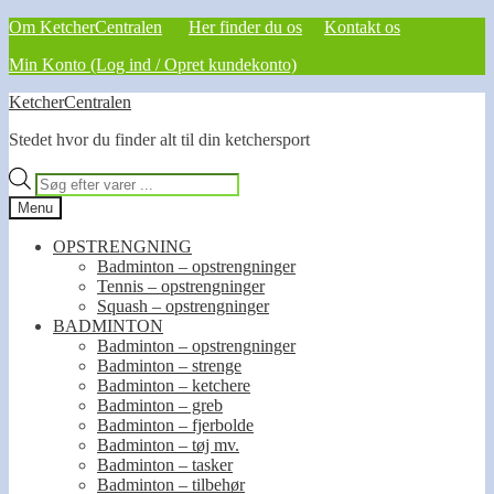
Om KetcherCentralen
Her finder du os
Kontakt os
Min Konto (Log ind / Opret kundekonto)
Spring
Spring
KetcherCentralen
til
til
Stedet hvor du finder alt til din ketchersport
navigation
indhold
Products
search
Menu
OPSTRENGNING
Badminton – opstrengninger
Tennis – opstrengninger
Squash – opstrengninger
BADMINTON
Badminton – opstrengninger
Badminton – strenge
Badminton – ketchere
Badminton – greb
Badminton – fjerbolde
Badminton – tøj mv.
Badminton – tasker
Badminton – tilbehør