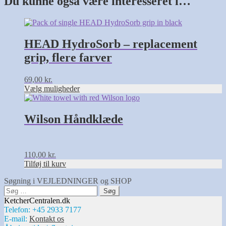
Du kunne også være interesseret i…
Dette
vare
har
HEAD HydroSorb – replacement
flere
grip, flere farver
varianter.
Mulighederne
kan
69,00
kr.
vælges
Vælg muligheder
på
varesiden
Wilson Håndklæde
110,00
kr.
Tilføj til kurv
Søgning i VEJLEDNINGER og SHOP
Søg
efter:
KetcherCentralen.dk
Telefon: +45 2933 7177
E-mail:
Kontakt os