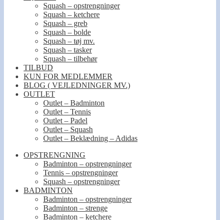
Squash – opstrengninger
Squash – ketchere
Squash – greb
Squash – bolde
Squash – tøj mv.
Squash – tasker
Squash – tilbehør
TILBUD
KUN FOR MEDLEMMER
BLOG ( VEJLEDNINGER MV.)
OUTLET
Outlet – Badminton
Outlet – Tennis
Outlet – Padel
Outlet – Squash
Outlet – Beklædning – Adidas
OPSTRENGNING
Badminton – opstrengninger
Tennis – opstrengninger
Squash – opstrengninger
BADMINTON
Badminton – opstrengninger
Badminton – strenge
Badminton – ketchere