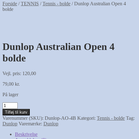
Forside
/
TENNIS
/
Tennis - bolde
/
Dunlop Australian Open 4
bolde
Dunlop Australian Open 4
bolde
Vejl. pris: 120,00
79,00
kr.
På lager
Dunlop
Australian
Tilføj til kurv
Open
Varenummer (SKU):
Dunlop-AO-4B
Kategori:
Tennis - bolde
Tag:
4
Dunlop
Varemærke:
Dunlop
bolde
antal
Beskrivelse