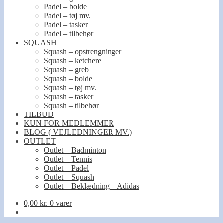
Padel – bolde
Padel – tøj mv.
Padel – tasker
Padel – tilbehør
SQUASH
Squash – opstrengninger
Squash – ketchere
Squash – greb
Squash – bolde
Squash – tøj mv.
Squash – tasker
Squash – tilbehør
TILBUD
KUN FOR MEDLEMMER
BLOG ( VEJLEDNINGER MV.)
OUTLET
Outlet – Badminton
Outlet – Tennis
Outlet – Padel
Outlet – Squash
Outlet – Beklædning – Adidas
0,00
kr.
0 varer