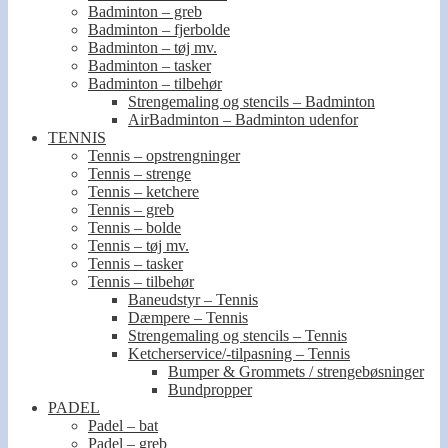
Badminton – greb
Badminton – fjerbolde
Badminton – tøj mv.
Badminton – tasker
Badminton – tilbehør
Strengemaling og stencils – Badminton
AirBadminton – Badminton udenfor
TENNIS
Tennis – opstrengninger
Tennis – strenge
Tennis – ketchere
Tennis – greb
Tennis – bolde
Tennis – tøj mv.
Tennis – tasker
Tennis – tilbehør
Baneudstyr – Tennis
Dæmpere – Tennis
Strengemaling og stencils – Tennis
Ketcherservice/-tilpasning – Tennis
Bumper & Grommets / strengebøsninger
Bundpropper
PADEL
Padel – bat
Padel – greb