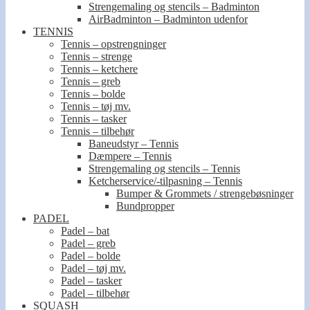
Strengemaling og stencils – Badminton
AirBadminton – Badminton udenfor
TENNIS
Tennis – opstrengninger
Tennis – strenge
Tennis – ketchere
Tennis – greb
Tennis – bolde
Tennis – tøj mv.
Tennis – tasker
Tennis – tilbehør
Baneudstyr – Tennis
Dæmpere – Tennis
Strengemaling og stencils – Tennis
Ketcherservice/-tilpasning – Tennis
Bumper & Grommets / strengebøsninger
Bundpropper
PADEL
Padel – bat
Padel – greb
Padel – bolde
Padel – tøj mv.
Padel – tasker
Padel – tilbehør
SQUASH