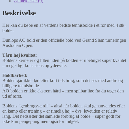
Anmeldelser (0)
Beskrivelse
Her kan du købe en af verdens bedste tennisbolde i et rør med 4 stk.
bolde.
Dunlops AO bold er den officielle bold ved Grand Slam turneringen
Australian Open.
Tårn høj kvalitet:
Boldens kerne er og filten uden på bolden er ubetinget super kvalitet
– meget høj konsistens og ydeevne.
Holdbarhed:
Bolden går ikke død efter kort tids brug, som det ses med andre og
billigere tennisbolde.
AO bolden er ikke ekstrem hård – men spilbar lige fra du tager den
ud af røret.
Boldens “genbrugsværdi” – altså når bolden skal genanvendes efter
en kamp eller træning – er rimelig høj – dvs. levetiden er relativ
lang. Det nedsætter det samlede forbrug af bolde – super godt for
ikke kun pengepung men også for miljøet.