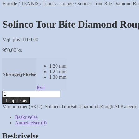
Forside
/
TENNIS
/
Tennis - strenge
/
Solinco Tour Bite Diamond Ro
Solinco Tour Bite Diamond Roug
Vejl. pris: 1100,00
950,00
kr.
1,20 mm
1,25 mm
Strengetykkelse
1,30 mm
Ryd
Solinco
Tour
Tilføj til kurv
Bite
Varenummer (SKU):
Solinco-TourBite-Diamond-Rough-SI
Kategori
Diamond
Rough
Beskrivelse
Silver
Anmeldelser (0)
antal
Beskrivelse