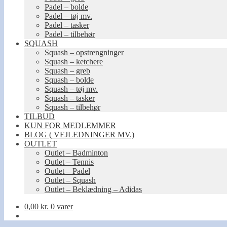
Padel – bolde
Padel – tøj mv.
Padel – tasker
Padel – tilbehør
SQUASH
Squash – opstrengninger
Squash – ketchere
Squash – greb
Squash – bolde
Squash – tøj mv.
Squash – tasker
Squash – tilbehør
TILBUD
KUN FOR MEDLEMMER
BLOG ( VEJLEDNINGER MV.)
OUTLET
Outlet – Badminton
Outlet – Tennis
Outlet – Padel
Outlet – Squash
Outlet – Beklædning – Adidas
0,00
kr.
0 varer