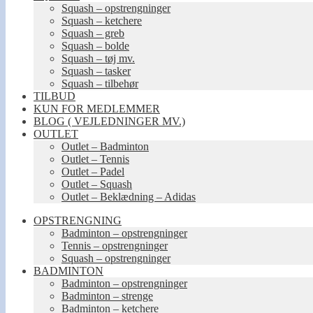
Squash – opstrengninger
Squash – ketchere
Squash – greb
Squash – bolde
Squash – tøj mv.
Squash – tasker
Squash – tilbehør
TILBUD
KUN FOR MEDLEMMER
BLOG ( VEJLEDNINGER MV.)
OUTLET
Outlet – Badminton
Outlet – Tennis
Outlet – Padel
Outlet – Squash
Outlet – Beklædning – Adidas
OPSTRENGNING
Badminton – opstrengninger
Tennis – opstrengninger
Squash – opstrengninger
BADMINTON
Badminton – opstrengninger
Badminton – strenge
Badminton – ketchere