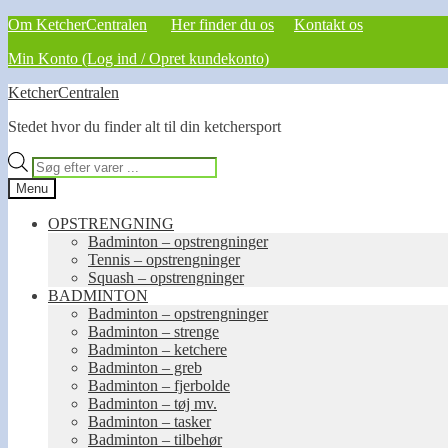
Om KetcherCentralen
Her finder du os
Kontakt os
Min Konto (Log ind / Opret kundekonto)
Spring
Spring
KetcherCentralen
til
til
Stedet hvor du finder alt til din ketchersport
navigation
indhold
Products
search
Menu
OPSTRENGNING
Badminton – opstrengninger
Tennis – opstrengninger
Squash – opstrengninger
BADMINTON
Badminton – opstrengninger
Badminton – strenge
Badminton – ketchere
Badminton – greb
Badminton – fjerbolde
Badminton – tøj mv.
Badminton – tasker
Badminton – tilbehør