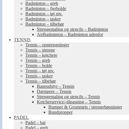
Badminton – greb
Badminton – fjerbolde
Badminton – tøj mv.
Badminton – tasker
Badminton – tilbehør
Strengemaling og stencils – Badminton
AirBadminton – Badminton udenfor
TENNIS
Tennis – opstrengninger
Tennis – strenge
Tennis – ketchere
Tennis – greb
Tennis – bolde
Tennis – tøj mv.
Tennis – tasker
Tennis – tilbehør
Baneudstyr – Tennis
Dæmpere – Tennis
Strengemaling og stencils – Tennis
Ketcherservice/-tilpasning – Tennis
Bumper & Grommets / strengebøsninger
Bundpropper
PADEL
Padel – bat
Padel – greb