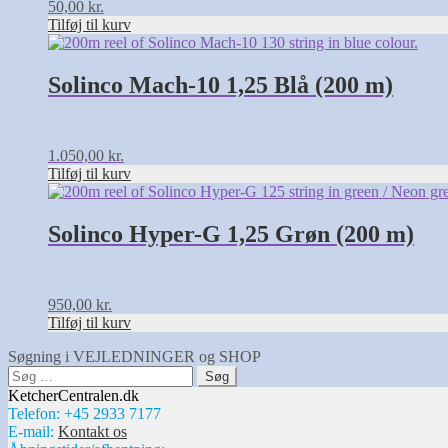
50,00
kr.
Tilføj til kurv
Solinco Mach-10 1,25 Blå (200 m)
1.050,00
kr.
Tilføj til kurv
Solinco Hyper-G 1,25 Grøn (200 m)
950,00
kr.
Tilføj til kurv
Søgning i VEJLEDNINGER og SHOP
Søg
efter:
KetcherCentralen.dk
Telefon: +45 2933 7177
E-mail:
Kontakt os