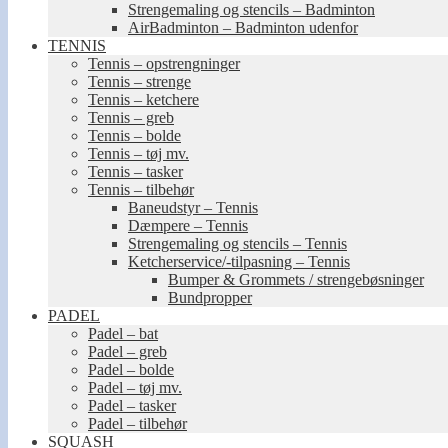
Strengemaling og stencils – Badminton
AirBadminton – Badminton udenfor
TENNIS
Tennis – opstrengninger
Tennis – strenge
Tennis – ketchere
Tennis – greb
Tennis – bolde
Tennis – tøj mv.
Tennis – tasker
Tennis – tilbehør
Baneudstyr – Tennis
Dæmpere – Tennis
Strengemaling og stencils – Tennis
Ketcherservice/-tilpasning – Tennis
Bumper & Grommets / strengebøsninger
Bundpropper
PADEL
Padel – bat
Padel – greb
Padel – bolde
Padel – tøj mv.
Padel – tasker
Padel – tilbehør
SQUASH