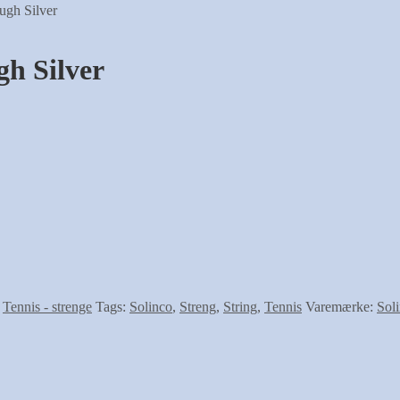
ugh Silver
h Silver
:
Tennis - strenge
Tags:
Solinco
,
Streng
,
String
,
Tennis
Varemærke:
Sol