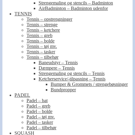
Strengemaling og stencils – Badminton
AirBadminton – Badminton udenfor
TENNIS
Tennis – opstrengninger
Tennis – strenge
Tennis – ketchere
Tennis – greb
Tennis – bolde
Tennis – tøj mv.
Tennis – tasker
Tennis – tilbehør
Baneudstyr – Tennis
Dæmpere – Tennis
Strengemaling og stencils – Tennis
Ketcherservice/-tilpasning – Tennis
Bumper & Grommets / strengebøsninger
Bundpropper
PADEL
Padel – bat
Padel – greb
Padel – bolde
Padel – tøj mv.
Padel – tasker
Padel – tilbehør
SQUASH