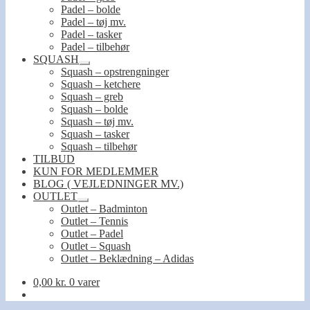
Padel – bolde
Padel – tøj mv.
Padel – tasker
Padel – tilbehør
SQUASH
Udfold
Squash – opstrengninger
undermenu
Squash – ketchere
Squash – greb
Squash – bolde
Squash – tøj mv.
Squash – tasker
Squash – tilbehør
TILBUD
KUN FOR MEDLEMMER
BLOG ( VEJLEDNINGER MV.)
OUTLET
Udfold
Outlet – Badminton
undermenu
Outlet – Tennis
Outlet – Padel
Outlet – Squash
Outlet – Beklædning – Adidas
0,00
kr.
0 varer