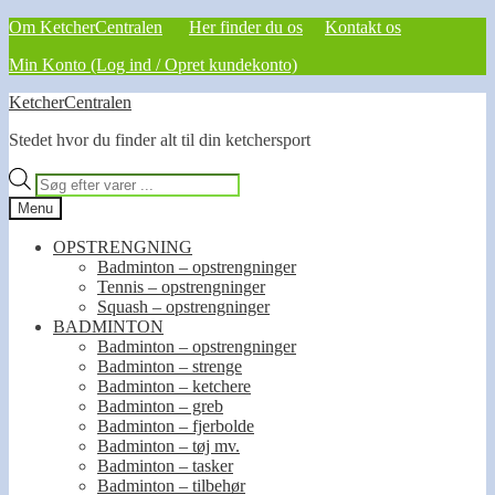
Om KetcherCentralen
Her finder du os
Kontakt os
Min Konto (Log ind / Opret kundekonto)
Spring
Spring
KetcherCentralen
til
til
Stedet hvor du finder alt til din ketchersport
navigation
indhold
Products
search
Menu
OPSTRENGNING
Badminton – opstrengninger
Tennis – opstrengninger
Squash – opstrengninger
BADMINTON
Badminton – opstrengninger
Badminton – strenge
Badminton – ketchere
Badminton – greb
Badminton – fjerbolde
Badminton – tøj mv.
Badminton – tasker
Badminton – tilbehør