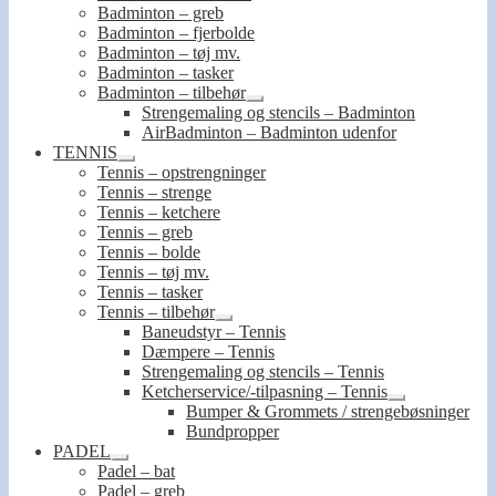
Badminton – greb
Badminton – fjerbolde
Badminton – tøj mv.
Badminton – tasker
Badminton – tilbehør
Udfold
Strengemaling og stencils – Badminton
undermenu
AirBadminton – Badminton udenfor
TENNIS
Udfold
Tennis – opstrengninger
undermenu
Tennis – strenge
Tennis – ketchere
Tennis – greb
Tennis – bolde
Tennis – tøj mv.
Tennis – tasker
Tennis – tilbehør
Udfold
Baneudstyr – Tennis
undermenu
Dæmpere – Tennis
Strengemaling og stencils – Tennis
Ketcherservice/-tilpasning – Tennis
Udfold
Bumper & Grommets / strengebøsninger
undermenu
Bundpropper
PADEL
Udfold
Padel – bat
undermenu
Padel – greb