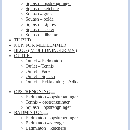
Squash – opstrengninger
Squash – ketchere
Squash – greb
Squash – bolde
Squash – tøj mv.
Squash – tasker
Squash – tilbehør
TILBUD
KUN FOR MEDLEMMER
BLOG ( VEJLEDNINGER MV.)
OUTLET
Outlet – Badminton
Outlet – Tennis
Outlet – Padel
Outlet – Squash
Outlet – Beklædning – Adidas
OPSTRENGNING
Udfold
Badminton – opstrengninger
undermenu
Tennis – opstrengninger
Squash – opstrengninger
BADMINTON
Udfold
Badminton – opstrengninger
undermenu
Badminton – strenge
Badminton – ketchere