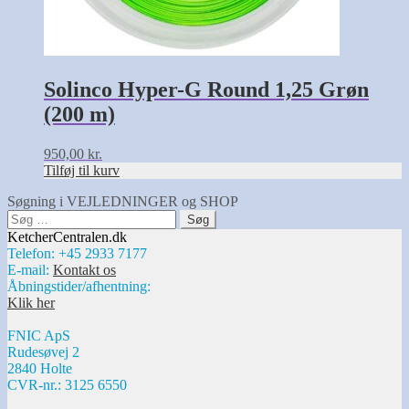
Solinco Hyper-G Round 1,25 Grøn
(200 m)
950,00
kr.
Tilføj til kurv
Søgning i VEJLEDNINGER og SHOP
Søg
efter:
KetcherCentralen.dk
Telefon: +45 2933 7177
E-mail:
Kontakt os
Åbningstider/afhentning:
Klik her
FNIC ApS
Rudesøvej 2
2840 Holte
CVR-nr.: 3125 6550