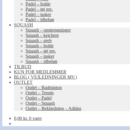
Padel – bolde
Padel – tøj mv.
Padel – tasker
Padel – tilbehør
SQUASH
Squash – opstrengninger
Squash – ketchere
Squash – greb
Squash – bolde
Squash – tøj mv.
Squash – tasker
Squash – tilbehør
TILBUD
KUN FOR MEDLEMMER
BLOG ( VEJLEDNINGER MV.)
OUTLET
Outlet – Badminton
Outlet – Tennis
Outlet – Padel
Outlet – Squash
Outlet – Beklædning – Adidas
0,00
kr.
0 varer