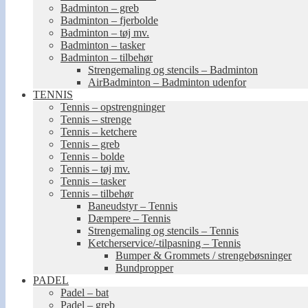
Badminton – greb
Badminton – fjerbolde
Badminton – tøj mv.
Badminton – tasker
Badminton – tilbehør
Strengemaling og stencils – Badminton
AirBadminton – Badminton udenfor
TENNIS
Tennis – opstrengninger
Tennis – strenge
Tennis – ketchere
Tennis – greb
Tennis – bolde
Tennis – tøj mv.
Tennis – tasker
Tennis – tilbehør
Baneudstyr – Tennis
Dæmpere – Tennis
Strengemaling og stencils – Tennis
Ketcherservice/-tilpasning – Tennis
Bumper & Grommets / strengebøsninger
Bundpropper
PADEL
Padel – bat
Padel – greb