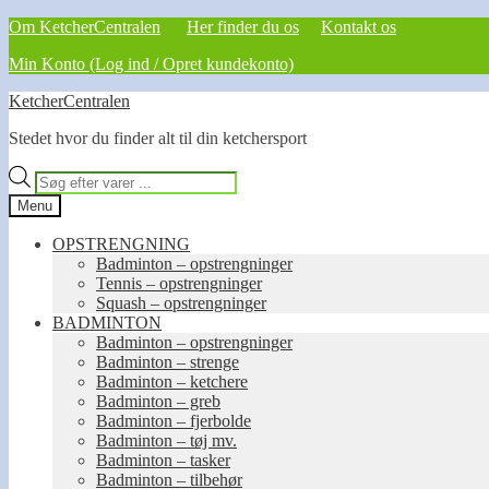
Om KetcherCentralen
Her finder du os
Kontakt os
Min Konto (Log ind / Opret kundekonto)
Spring
Spring
KetcherCentralen
til
til
Stedet hvor du finder alt til din ketchersport
navigation
indhold
Products
search
Menu
OPSTRENGNING
Badminton – opstrengninger
Tennis – opstrengninger
Squash – opstrengninger
BADMINTON
Badminton – opstrengninger
Badminton – strenge
Badminton – ketchere
Badminton – greb
Badminton – fjerbolde
Badminton – tøj mv.
Badminton – tasker
Badminton – tilbehør