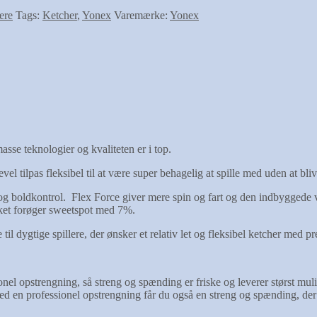
ere
Tags:
Ketcher
,
Yonex
Varemærke:
Yonex
sse teknologier og kvaliteten er i top.
vel tilpas fleksibel til at være super behagelig at spille med uden at bli
ing og boldkontrol. Flex Force giver mere spin og fart og den indbygged
lket forøger sweetspot med 7%.
 til dygtige spillere, der ønsker et relativ let og fleksibel ketcher med pr
nel opstrengning, så streng og spænding er friske og leverer størst mulig
ed en professionel opstrengning får du også en streng og spænding, der p