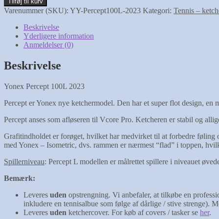
Tilføj til kurv
100L
Varenummer (SKU):
YY-Percept100L-2023
Kategori:
Tennis – ketch
antal
Beskrivelse
Yderligere information
Anmeldelser (0)
Beskrivelse
Yonex Percept 100L 2023
Percept er Yonex nye ketchermodel. Den har et super flot design, en ma
Percept anses som afløseren til Vcore Pro. Ketcheren er stabil og allige
Grafitindholdet er forøget, hvilket har medvirket til at forbedre føl
med Yonex – Isometric, dvs. rammen er nærmest “flad” i toppen, hvi
Spillerniveau
: Percept L modellen er målrettet spillere i niveauet øvede
Bemærk:
Leveres
uden
opstrengning. Vi anbefaler, at tilkøbe en professio
inkludere en tennisalbue som følge af dårlige / stive strenge). M
Leveres
uden
ketchercover. For køb af covers / tasker se
her
.