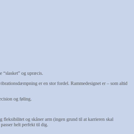
ve “slasket” og upræcis.
e vibrationsdæmpning er en stor fordel. Rammedesignet er – som altid
ecision og føling.
 fleksibilitet og skåner arm (ingen grund til at karrieren skal
asser helt perfekt til dig.