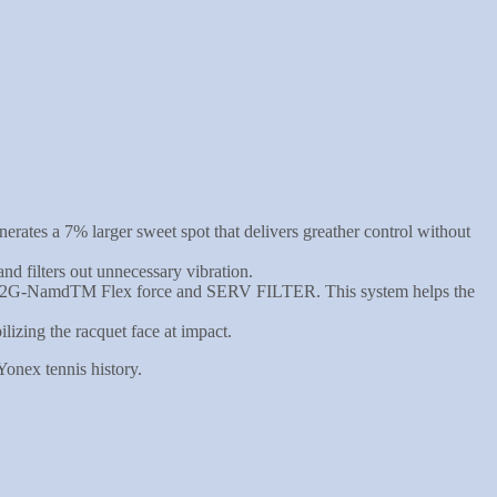
tes a 7% larger sweet spot that delivers greather control without
nd filters out unnecessary vibration.
with 2G-NamdTM Flex force and SERV FILTER. This system helps the
ilizing the racquet face at impact.
onex tennis history.