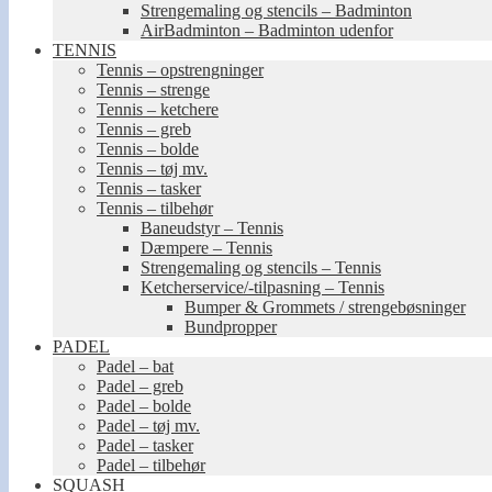
Strengemaling og stencils – Badminton
AirBadminton – Badminton udenfor
TENNIS
Tennis – opstrengninger
Tennis – strenge
Tennis – ketchere
Tennis – greb
Tennis – bolde
Tennis – tøj mv.
Tennis – tasker
Tennis – tilbehør
Baneudstyr – Tennis
Dæmpere – Tennis
Strengemaling og stencils – Tennis
Ketcherservice/-tilpasning – Tennis
Bumper & Grommets / strengebøsninger
Bundpropper
PADEL
Padel – bat
Padel – greb
Padel – bolde
Padel – tøj mv.
Padel – tasker
Padel – tilbehør
SQUASH