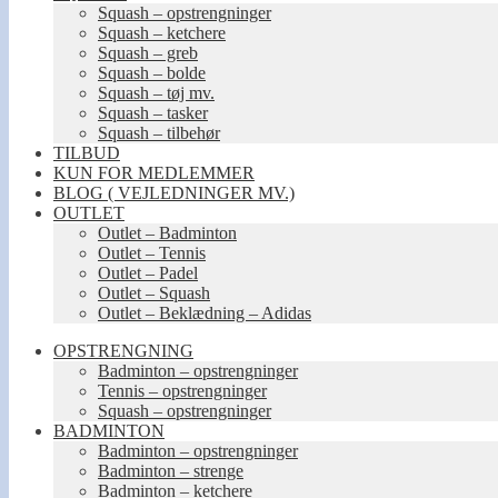
Squash – opstrengninger
Squash – ketchere
Squash – greb
Squash – bolde
Squash – tøj mv.
Squash – tasker
Squash – tilbehør
TILBUD
KUN FOR MEDLEMMER
BLOG ( VEJLEDNINGER MV.)
OUTLET
Outlet – Badminton
Outlet – Tennis
Outlet – Padel
Outlet – Squash
Outlet – Beklædning – Adidas
OPSTRENGNING
Badminton – opstrengninger
Tennis – opstrengninger
Squash – opstrengninger
BADMINTON
Badminton – opstrengninger
Badminton – strenge
Badminton – ketchere