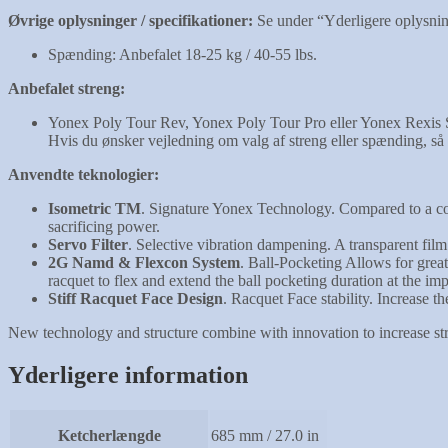
Øvrige oplysninger / specifikationer:
Se under “Yderligere oplysnin
Spænding: Anbefalet 18-25 kg / 40-55 lbs.
Anbefalet streng:
Yonex Poly Tour Rev, Yonex Poly Tour Pro eller Yonex Rexis 
Hvis du ønsker vejledning om valg af streng eller spænding, så 
Anvendte teknologier:
Isometric TM
. Signature Yonex Technology. Compared to a co
sacrificing power.
Servo Filter
. Selective vibration dampening. A transparent film
2G Namd & Flexcon System
. Ball-Pocketing Allows for gre
racquet to flex and extend the ball pocketing duration at the imp
Stiff Racquet Face Design
. Racquet Face stability. Increase th
New technology and structure combine with innovation to increase str
Yderligere information
Ketcherlængde
685 mm / 27.0 in