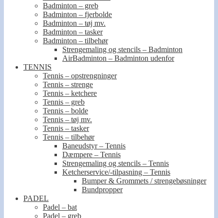
Badminton – greb
Badminton – fjerbolde
Badminton – tøj mv.
Badminton – tasker
Badminton – tilbehør
Strengemaling og stencils – Badminton
AirBadminton – Badminton udenfor
TENNIS
Tennis – opstrengninger
Tennis – strenge
Tennis – ketchere
Tennis – greb
Tennis – bolde
Tennis – tøj mv.
Tennis – tasker
Tennis – tilbehør
Baneudstyr – Tennis
Dæmpere – Tennis
Strengemaling og stencils – Tennis
Ketcherservice/-tilpasning – Tennis
Bumper & Grommets / strengebøsninger
Bundpropper
PADEL
Padel – bat
Padel – greb