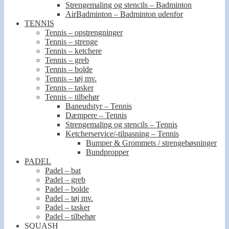
Strengemaling og stencils – Badminton
AirBadminton – Badminton udenfor
TENNIS
Tennis – opstrengninger
Tennis – strenge
Tennis – ketchere
Tennis – greb
Tennis – bolde
Tennis – tøj mv.
Tennis – tasker
Tennis – tilbehør
Baneudstyr – Tennis
Dæmpere – Tennis
Strengemaling og stencils – Tennis
Ketcherservice/-tilpasning – Tennis
Bumper & Grommets / strengebøsninger
Bundpropper
PADEL
Padel – bat
Padel – greb
Padel – bolde
Padel – tøj mv.
Padel – tasker
Padel – tilbehør
SQUASH