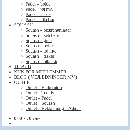
Padel – bolde
Padel – tøj mv.
Padel – tasker
Padel – tilbehør
SQUASH
Squash – opstrengninger
Squash – ketchere
Squash – greb
Squash – bolde
Squash – tøj mv.
Squash – tasker
Squash – tilbehør
TILBUD
KUN FOR MEDLEMMER
BLOG ( VEJLEDNINGER MV.)
OUTLET
Outlet – Badminton
Outlet – Tennis
Outlet – Padel
Outlet – Squash
Outlet – Beklædning – Adidas
0,00
kr.
0 varer