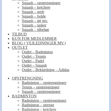
Squash – opstrengninger
Squash – ketchere
Squash – greb
Squash – bolde
Squash – tøj mv.
Squash – tasker
Squash – tilbehør
TILBUD
KUN FOR MEDLEMMER
BLOG ( VEJLEDNINGER MV.)
OUTLET
Outlet – Badminton
Outlet – Tennis
Outlet – Padel
Outlet – Squash
Outlet – Beklædning – Adidas
OPSTRENGNING
Badminton – opstrengninger
Tennis – opstrengninger
Squash – opstrengninger
BADMINTON
Badminton – opstrengninger
Badminton – strenge
Badminton – ketchere