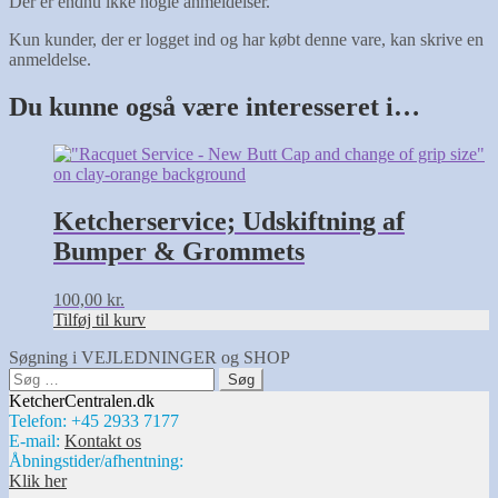
Der er endnu ikke nogle anmeldelser.
Kun kunder, der er logget ind og har købt denne vare, kan skrive en
anmeldelse.
Du kunne også være interesseret i…
Ketcherservice; Udskiftning af
Bumper & Grommets
100,00
kr.
Tilføj til kurv
Søgning i VEJLEDNINGER og SHOP
Søg
efter:
KetcherCentralen.dk
Telefon: +45 2933 7177
E-mail:
Kontakt os
Åbningstider/afhentning:
Klik her