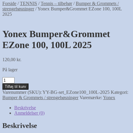
Forside
/
TENNIS
/
Tennis – tilbehør
/
Bumper & Grommets /
strengebøsninger
/
Yonex Bumper&Grommet EZone 100, 100L
2025
Yonex Bumper&Grommet
EZone 100, 100L 2025
120,00
kr.
På lager
Yonex
Bumper&Grommet
Tilføj til kurv
EZone
Varenummer (SKU):
YY-BG-set_EZone100_100L-2025
Kategori:
100,
Bumper & Grommets / strengebøsninger
Varemærke:
Yonex
100L
2025
Beskrivelse
antal
Anmeldelser (0)
Beskrivelse