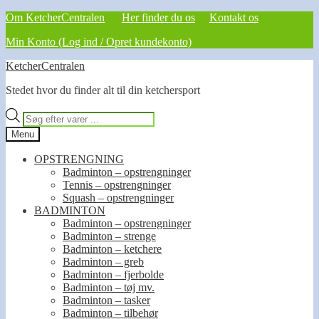
Om KetcherCentralen
Her finder du os
Kontakt os
Min Konto (Log ind / Opret kundekonto)
Spring
Spring
KetcherCentralen
til
til
Stedet hvor du finder alt til din ketchersport
navigation
indhold
Products
search
Menu
OPSTRENGNING
Badminton – opstrengninger
Tennis – opstrengninger
Squash – opstrengninger
BADMINTON
Badminton – opstrengninger
Badminton – strenge
Badminton – ketchere
Badminton – greb
Badminton – fjerbolde
Badminton – tøj mv.
Badminton – tasker
Badminton – tilbehør