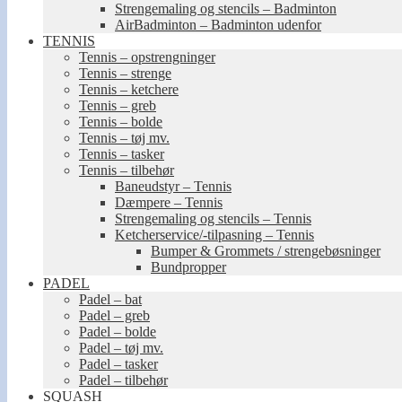
Strengemaling og stencils – Badminton
AirBadminton – Badminton udenfor
TENNIS
Tennis – opstrengninger
Tennis – strenge
Tennis – ketchere
Tennis – greb
Tennis – bolde
Tennis – tøj mv.
Tennis – tasker
Tennis – tilbehør
Baneudstyr – Tennis
Dæmpere – Tennis
Strengemaling og stencils – Tennis
Ketcherservice/-tilpasning – Tennis
Bumper & Grommets / strengebøsninger
Bundpropper
PADEL
Padel – bat
Padel – greb
Padel – bolde
Padel – tøj mv.
Padel – tasker
Padel – tilbehør
SQUASH