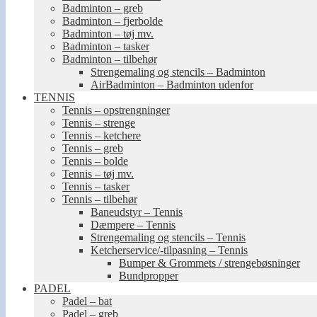
Badminton – greb
Badminton – fjerbolde
Badminton – tøj mv.
Badminton – tasker
Badminton – tilbehør
Strengemaling og stencils – Badminton
AirBadminton – Badminton udenfor
TENNIS
Tennis – opstrengninger
Tennis – strenge
Tennis – ketchere
Tennis – greb
Tennis – bolde
Tennis – tøj mv.
Tennis – tasker
Tennis – tilbehør
Baneudstyr – Tennis
Dæmpere – Tennis
Strengemaling og stencils – Tennis
Ketcherservice/-tilpasning – Tennis
Bumper & Grommets / strengebøsninger
Bundpropper
PADEL
Padel – bat
Padel – greb