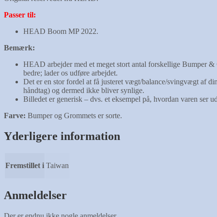
Passer til:
HEAD Boom MP 2022.
Bemærk:
HEAD arbejder med et meget stort antal forskellige Bumper & Gr
bedre; lader os udføre arbejdet.
Det er en stor fordel at få justeret vægt/balance/svingvægt af d
håndtag) og dermed ikke bliver synlige.
Billedet er generisk – dvs. et eksempel på, hvordan varen ser u
Farve:
Bumper og Grommets er sorte.
Yderligere information
Fremstillet i
Taiwan
Anmeldelser
Der er endnu ikke nogle anmeldelser.