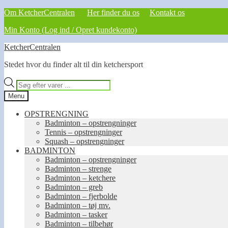
Om KetcherCentralen
Her finder du os
Kontakt os
Min Konto (Log ind / Opret kundekonto)
Spring
Spring
KetcherCentralen
til
til
Stedet hvor du finder alt til din ketchersport
navigation
indhold
Products
search
Menu
OPSTRENGNING
Badminton – opstrengninger
Tennis – opstrengninger
Squash – opstrengninger
BADMINTON
Badminton – opstrengninger
Badminton – strenge
Badminton – ketchere
Badminton – greb
Badminton – fjerbolde
Badminton – tøj mv.
Badminton – tasker
Badminton – tilbehør