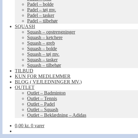
Padel – bolde
Padel – tøj mv.
Padel – tasker
Padel – tilbehør
SQUASH
Squash – opstrengninger
Squash – ketchere
Squash – greb
Squash – bolde
Squash – tøj mv.
Squash – tasker
Squash – tilbehør
TILBUD
KUN FOR MEDLEMMER
BLOG ( VEJLEDNINGER MV.)
OUTLET
Outlet – Badminton
Outlet – Tennis
Outlet – Padel
Outlet – Squash
Outlet – Beklædning – Adidas
0,00
kr.
0 varer