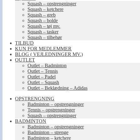
Squash – opstrengninger
Squash – ketchere
Squash – greb
Squash – bolde
Squash – tøj mv.
Squash – tasker
Squash – tilbehør
TILBUD
KUN FOR MEDLEMMER
BLOG ( VEJLEDNINGER MV.)
OUTLET
Outlet – Badminton
Outlet – Tennis
Outlet – Padel
Outlet – Squash
Outlet – Beklædning – Adidas
OPSTRENGNING
Badminton – opstrengninger
Tennis – opstrengninger
Squash – opstrengninger
BADMINTON
Badminton – opstrengninger
Badminton – strenge
Badminton – ketchere