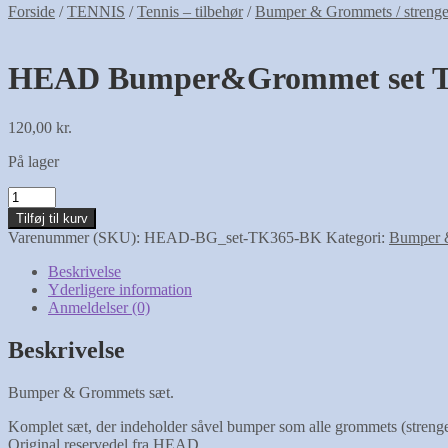
Forside
/
TENNIS
/
Tennis – tilbehør
/
Bumper & Grommets / strenge
HEAD Bumper&Grommet set T
120,00
kr.
På lager
HEAD
Bumper&Grommet
Tilføj til kurv
set
Varenummer (SKU):
HEAD-BG_set-TK365-BK
Kategori:
Bumper &
TK365
Black
Beskrivelse
antal
Yderligere information
Anmeldelser (0)
Beskrivelse
Bumper & Grommets sæt.
Komplet sæt, der indeholder såvel bumper som alle grommets (strenge
Original reservedel fra HEAD.