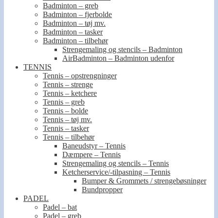
Badminton – greb
Badminton – fjerbolde
Badminton – tøj mv.
Badminton – tasker
Badminton – tilbehør
Strengemaling og stencils – Badminton
AirBadminton – Badminton udenfor
TENNIS
Tennis – opstrengninger
Tennis – strenge
Tennis – ketchere
Tennis – greb
Tennis – bolde
Tennis – tøj mv.
Tennis – tasker
Tennis – tilbehør
Baneudstyr – Tennis
Dæmpere – Tennis
Strengemaling og stencils – Tennis
Ketcherservice/-tilpasning – Tennis
Bumper & Grommets / strengebøsninger
Bundpropper
PADEL
Padel – bat
Padel – greb