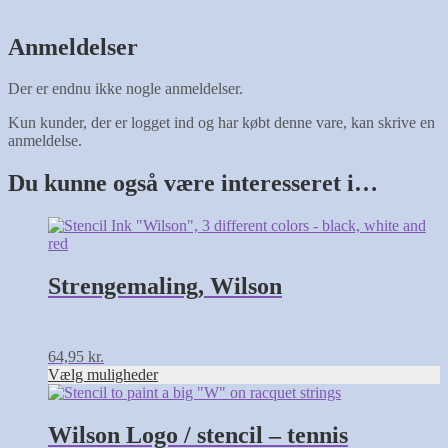
Anmeldelser
Der er endnu ikke nogle anmeldelser.
Kun kunder, der er logget ind og har købt denne vare, kan skrive en
anmeldelse.
Du kunne også være interesseret i…
Dette
vare
har
flere
Strengemaling, Wilson
varianter.
Mulighederne
kan
vælges
64,95
kr.
på
Vælg muligheder
varesiden
Wilson Logo / stencil – tennis