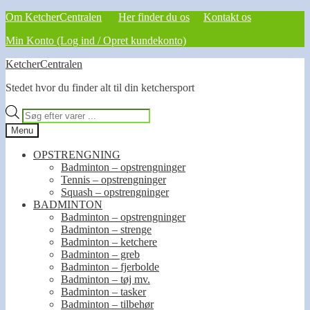
Om KetcherCentralen
Her finder du os
Kontakt os
Min Konto (Log ind / Opret kundekonto)
Spring
Spring
KetcherCentralen
til
til
Stedet hvor du finder alt til din ketchersport
navigation
indhold
Products
search
Menu
OPSTRENGNING
Badminton – opstrengninger
Tennis – opstrengninger
Squash – opstrengninger
BADMINTON
Badminton – opstrengninger
Badminton – strenge
Badminton – ketchere
Badminton – greb
Badminton – fjerbolde
Badminton – tøj mv.
Badminton – tasker
Badminton – tilbehør