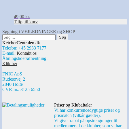
49,00
kr.
Tilføj til kurv
Søgning i VEJLEDNINGER og SHOP
Søg
efter:
KetcherCentralen.dk
Telefon: +45 2933 7177
E-mail:
Kontakt os
Åbningstider/afhentning:
Klik her
FNIC ApS
Rudesøvej 2
2840 Holte
CVR-nr.: 3125 6550
Priser og Klubaftaler
Vi har konkurrencedygtige priser og
prismatch (vilkår gælder).
Vi giver rabat på opstrengninger til
medlemmer af de klubber, som vi har