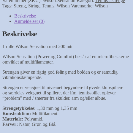
Varenummer (SKU):
Wilson-Sensation
Kategori:
Tennis - strenge
Tags:
Streng
,
String
,
Tennis
,
Wilson
Varemærke:
Wilson
Beskrivelse
Anmeldelser (0)
Beskrivelse
1 rulle Wilson Sensation med 200 mtr.
Wilson Sensation (Power og Comfort) består af en microfiber-kerne
omviklet af multifilamenter.
Strengen giver en rigtig god føling med bolden og er samtidig
vibrationsdæmpende.
Strengen er velegnet til niveauet begyndere til øvede klubspillere –
og særdeles velegnet til spillere, der ifm. tennisspillet oplever
“problem” med / smerter fra skulder, arm og/eller albue.
Strengetykkelse:
1,30 mm og 1,35 mm
Konstruktion:
Multifilament.
Materiale:
Polyamid.
Farver:
Natur, Grøn og Blå.