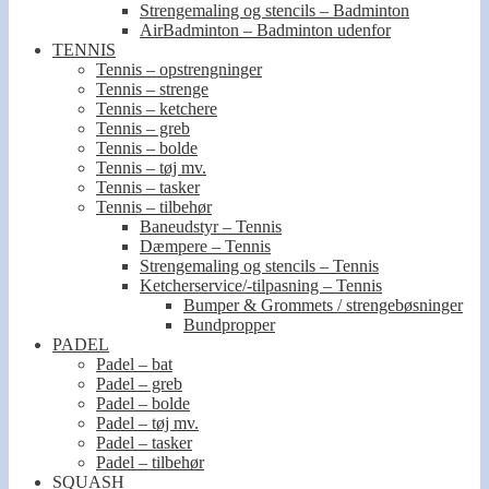
Strengemaling og stencils – Badminton
AirBadminton – Badminton udenfor
TENNIS
Tennis – opstrengninger
Tennis – strenge
Tennis – ketchere
Tennis – greb
Tennis – bolde
Tennis – tøj mv.
Tennis – tasker
Tennis – tilbehør
Baneudstyr – Tennis
Dæmpere – Tennis
Strengemaling og stencils – Tennis
Ketcherservice/-tilpasning – Tennis
Bumper & Grommets / strengebøsninger
Bundpropper
PADEL
Padel – bat
Padel – greb
Padel – bolde
Padel – tøj mv.
Padel – tasker
Padel – tilbehør
SQUASH