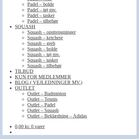
Padel – bolde
Padel – tøj mv.
Padel – tasker
Padel – tilbehør
SQUASH
Squash – opstrengninger
Squash – ketchere
Squash – greb
Squash – bolde
Squash – tøj mv.
Squash – tasker
Squash – tilbehør
TILBUD
KUN FOR MEDLEMMER
BLOG ( VEJLEDNINGER MV.)
OUTLET
Outlet – Badminton
Outlet – Tennis
Outlet – Padel
Outlet – Squash
Outlet – Beklædning – Adidas
0,00
kr.
0 varer