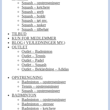
Squash – opstrengninger
Squash – ketchere
Squash – greb
Squash – bolde
Squash – tøj mv.
Squash – tasker
Squash – tilbehør
TILBUD
KUN FOR MEDLEMMER
BLOG ( VEJLEDNINGER MV.)
OUTLET
Outlet – Badminton
Outlet – Tennis
Outlet – Padel
Outlet – Squash
Outlet – Beklædning – Adidas
OPSTRENGNING
Badminton – opstrengninger
Tennis – opstrengninger
Squash – opstrengninger
BADMINTON
Badminton – opstrengninger
Badminton – strenge
Badminton – ketchere