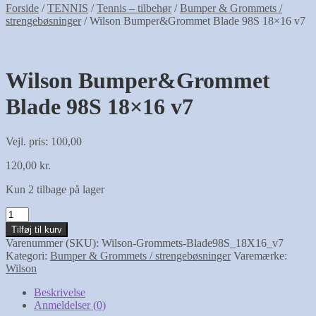
Forside
/
TENNIS
/
Tennis – tilbehør
/
Bumper & Grommets /
strengebøsninger
/
Wilson Bumper&Grommet Blade 98S 18×16 v7
Wilson Bumper&Grommet
Blade 98S 18×16 v7
Vejl. pris: 100,00
120,00
kr.
Kun 2 tilbage på lager
Wilson
Bumper&Grommet
Tilføj til kurv
Blade
Varenummer (SKU):
Wilson-Grommets-Blade98S_18X16_v7
98S
Kategori:
Bumper & Grommets / strengebøsninger
Varemærke:
18x16
Wilson
v7
antal
Beskrivelse
Anmeldelser (0)