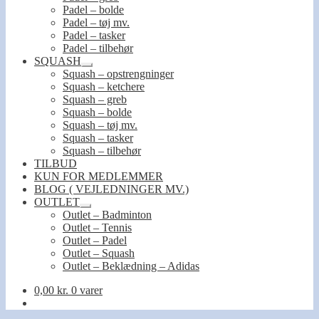
Padel – bolde
Padel – tøj mv.
Padel – tasker
Padel – tilbehør
SQUASH
Udfold
Squash – opstrengninger
undermenu
Squash – ketchere
Squash – greb
Squash – bolde
Squash – tøj mv.
Squash – tasker
Squash – tilbehør
TILBUD
KUN FOR MEDLEMMER
BLOG ( VEJLEDNINGER MV.)
OUTLET
Udfold
Outlet – Badminton
undermenu
Outlet – Tennis
Outlet – Padel
Outlet – Squash
Outlet – Beklædning – Adidas
0,00
kr.
0 varer