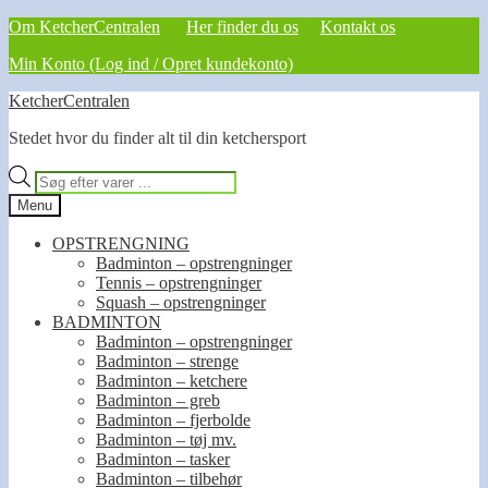
Om KetcherCentralen
Her finder du os
Kontakt os
Min Konto (Log ind / Opret kundekonto)
Spring
Spring
KetcherCentralen
til
til
Stedet hvor du finder alt til din ketchersport
navigation
indhold
Products
search
Menu
OPSTRENGNING
Badminton – opstrengninger
Tennis – opstrengninger
Squash – opstrengninger
BADMINTON
Badminton – opstrengninger
Badminton – strenge
Badminton – ketchere
Badminton – greb
Badminton – fjerbolde
Badminton – tøj mv.
Badminton – tasker
Badminton – tilbehør