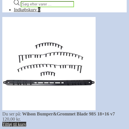
Products
search
Indkøbskurv
0
Du ser på:
Wilson Bumper&Grommet Blade 98S 18×16 v7
120,00
kr.
Tilføj til kurv