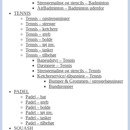
Strengemaling og stencils – Badminton
AirBadminton – Badminton udenfor
TENNIS
Tennis – opstrengninger
Tennis – strenge
Tennis – ketchere
Tennis – greb
Tennis – bolde
Tennis – tøj mv.
Tennis – tasker
Tennis – tilbehør
Baneudstyr – Tennis
Dæmpere – Tennis
Strengemaling og stencils – Tennis
Ketcherservice/-tilpasning – Tennis
Bumper & Grommets / strengebøsninger
Bundpropper
PADEL
Padel – bat
Padel – greb
Padel – bolde
Padel – tøj mv.
Padel – tasker
Padel – tilbehør
SQUASH