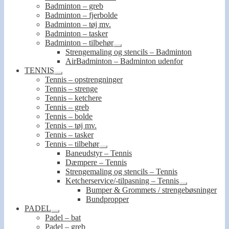
Badminton – greb
Badminton – fjerbolde
Badminton – tøj mv.
Badminton – tasker
Badminton – tilbehør
Udfold
Strengemaling og stencils – Badminton
undermenu
AirBadminton – Badminton udenfor
TENNIS
Udfold
Tennis – opstrengninger
undermenu
Tennis – strenge
Tennis – ketchere
Tennis – greb
Tennis – bolde
Tennis – tøj mv.
Tennis – tasker
Tennis – tilbehør
Udfold
Baneudstyr – Tennis
undermenu
Dæmpere – Tennis
Strengemaling og stencils – Tennis
Ketcherservice/-tilpasning – Tennis
Udfold
Bumper & Grommets / strengebøsninger
undermenu
Bundpropper
PADEL
Udfold
Padel – bat
undermenu
Padel – greb