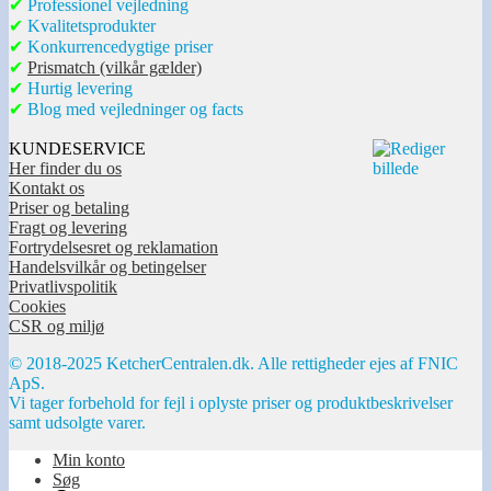
✔
Professionel vejledning
✔
Kvalitetsprodukter
✔
Konkurrencedygtige priser
✔
Prismatch (vilkår gælder)
✔
Hurtig levering
✔
Blog med vejledninger og facts
KUNDESERVICE
Her finder du os
Kontakt os
Priser og betaling
Fragt og levering
Fortrydelsesret og reklamation
Handelsvilkår og betingelser
Privatlivspolitik
Cookies
CSR og miljø
© 2018-2025 KetcherCentralen.dk. Alle rettigheder ejes af FNIC
ApS.
Vi tager forbehold for fejl i oplyste priser og produktbeskrivelser
samt udsolgte varer.
Min konto
Søg