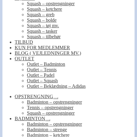
Squash – opstrengninger
Squash – ketchere
Squash – greb
Squash – bolde
Squash – tøj mv.
Squash – tasker
Squash – tilbehør
TILBUD
KUN FOR MEDLEMMER
BLOG ( VEJLEDNINGER MV.)
OUTLET
Outlet – Badminton
Outlet – Tennis
Outlet – Padel
Outlet – Squash
Outlet – Beklædning – Adidas
OPSTRENGNING
Udfold
Badminton – opstrengninger
undermenu
Tennis – opstrengninger
Squash – opstrengninger
BADMINTON
Udfold
Badminton – opstrengninger
undermenu
Badminton – strenge
Badminton – ketchere