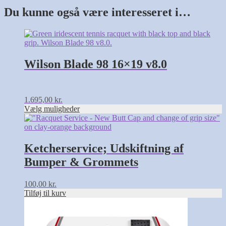
Du kunne også være interesseret i…
Dette
vare
har
flere
Wilson Blade 98 16×19 v8.0
varianter.
Mulighederne
kan
vælges
1.695,00
kr.
på
Vælg muligheder
varesiden
Ketcherservice; Udskiftning af
Bumper & Grommets
100,00
kr.
Tilføj til kurv