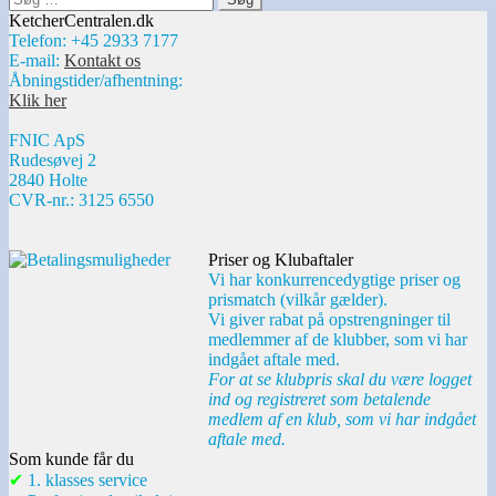
efter:
KetcherCentralen.dk
Telefon: +45 2933 7177
E-mail:
Kontakt os
Åbningstider/afhentning:
Klik her
FNIC ApS
Rudesøvej 2
2840 Holte
CVR-nr.: 3125 6550
Priser og Klubaftaler
Vi har konkurrencedygtige priser og
prismatch (vilkår gælder).
Vi giver rabat på opstrengninger til
medlemmer af de klubber, som vi har
indgået aftale med.
For at se klubpris skal du være logget
ind og registreret som betalende
medlem af en klub, som vi har indgået
aftale med.
Som kunde får du
✔
1. klasses service