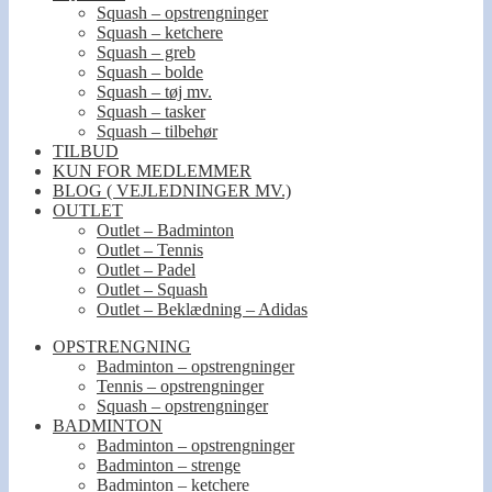
Squash – opstrengninger
Squash – ketchere
Squash – greb
Squash – bolde
Squash – tøj mv.
Squash – tasker
Squash – tilbehør
TILBUD
KUN FOR MEDLEMMER
BLOG ( VEJLEDNINGER MV.)
OUTLET
Outlet – Badminton
Outlet – Tennis
Outlet – Padel
Outlet – Squash
Outlet – Beklædning – Adidas
OPSTRENGNING
Badminton – opstrengninger
Tennis – opstrengninger
Squash – opstrengninger
BADMINTON
Badminton – opstrengninger
Badminton – strenge
Badminton – ketchere