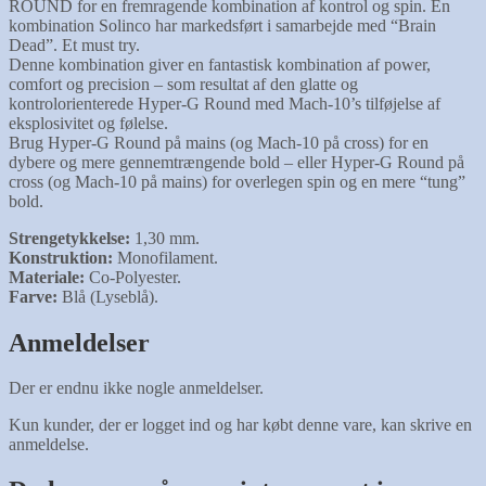
ROUND for en fremragende kombination af kontrol og spin. En
kombination Solinco har markedsført i samarbejde med “Brain
Dead”. Et must try.
Denne kombination giver en fantastisk kombination af power,
comfort og precision – som resultat af den glatte og
kontrolorienterede Hyper-G Round med Mach-10’s tilføjelse af
eksplosivitet og følelse.
Brug Hyper-G Round på mains (og Mach-10 på cross) for en
dybere og mere gennemtrængende bold – eller Hyper-G Round på
cross (og Mach-10 på mains) for overlegen spin og en mere “tung”
bold.
Strengetykkelse:
1,30 mm.
Konstruktion:
Monofilament.
Materiale:
Co-Polyester.
Farve:
Blå (Lyseblå).
Anmeldelser
Der er endnu ikke nogle anmeldelser.
Kun kunder, der er logget ind og har købt denne vare, kan skrive en
anmeldelse.