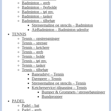
Badminton – greb
Badminton – fjerbolde
Badminton – tøj mv.
Badminton – tasker
Badminton – tilbehør
Strengemaling og stencils – Badminton
AirBadminton – Badminton udenfor
TENNIS
Tennis – opstrengninger
Tennis – strenge
Tennis – ketchere
Tennis – greb
Tennis – bolde
Tennis – tøj mv.
Tennis – tasker
Tennis – tilbehør
Baneudstyr – Tennis
Dæmpere – Tennis
Strengemaling og stencils – Tennis
Ketcherservice/-tilpasning – Tennis
Bumper & Grommets / strengebøsninger
Bundpropper
PADEL
Padel – bat
Padel – greb