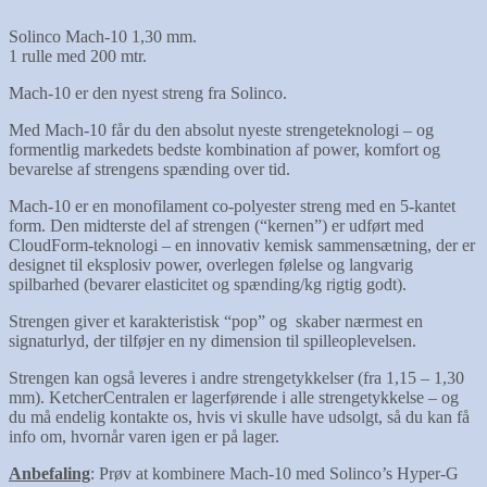
Solinco Mach-10 1,30 mm.
1 rulle med 200 mtr.
Mach-10 er den nyest streng fra Solinco.
Med Mach-10 får du den absolut nyeste strengeteknologi – og
formentlig markedets bedste kombination af power, komfort og
bevarelse af strengens spænding over tid.
Mach-10 er en monofilament co-polyester streng med en 5-kantet
form. Den midterste del af strengen (“kernen”) er udført med
CloudForm-teknologi – en innovativ kemisk sammensætning, der er
designet til eksplosiv power, overlegen følelse og langvarig
spilbarhed (bevarer elasticitet og spænding/kg rigtig godt).
Strengen giver et karakteristisk “pop” og skaber nærmest en
signaturlyd, der tilføjer en ny dimension til spilleoplevelsen.
Strengen kan også leveres i andre strengetykkelser (fra 1,15 – 1,30
mm). KetcherCentralen er lagerførende i alle strengetykkelse – og
du må endelig kontakte os, hvis vi skulle have udsolgt, så du kan få
info om, hvornår varen igen er på lager.
Anbefaling
: Prøv at kombinere Mach-10 med Solinco’s Hyper-G