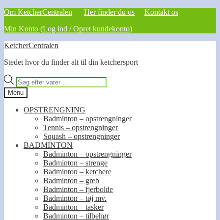
Om KetcherCentralen
Her finder du os
Kontakt os
Min Konto (Log ind / Opret kundekonto)
Spring
Spring
KetcherCentralen
til
til
Stedet hvor du finder alt til din ketchersport
navigation
indhold
Products
search
Menu
OPSTRENGNING
Badminton – opstrengninger
Tennis – opstrengninger
Squash – opstrengninger
BADMINTON
Badminton – opstrengninger
Badminton – strenge
Badminton – ketchere
Badminton – greb
Badminton – fjerbolde
Badminton – tøj mv.
Badminton – tasker
Badminton – tilbehør