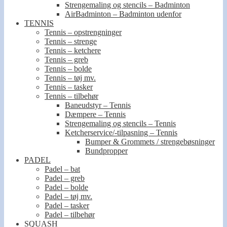
Strengemaling og stencils – Badminton
AirBadminton – Badminton udenfor
TENNIS
Tennis – opstrengninger
Tennis – strenge
Tennis – ketchere
Tennis – greb
Tennis – bolde
Tennis – tøj mv.
Tennis – tasker
Tennis – tilbehør
Baneudstyr – Tennis
Dæmpere – Tennis
Strengemaling og stencils – Tennis
Ketcherservice/-tilpasning – Tennis
Bumper & Grommets / strengebøsninger
Bundpropper
PADEL
Padel – bat
Padel – greb
Padel – bolde
Padel – tøj mv.
Padel – tasker
Padel – tilbehør
SQUASH