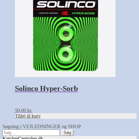
Solinco Hyper-Sorb
50,00
kr.
Tilføj til kurv
Søgning i VEJLEDNINGER og SHOP
Søg
efter:
KetcherCentralen.dk