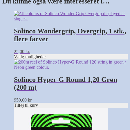
Du kunne også være interesseret i…
Dette
vare
har
flere
Solinco Wondergrip, Overgrip, 1 stk.,
varianter.
flere farver
Mulighederne
kan
vælges
25,00
kr.
på
Vælg muligheder
varesiden
Solinco Hyper-G Round 1,20 Grøn
(200 m)
950,00
kr.
Tilføj til kurv