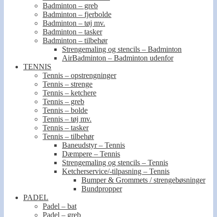
Badminton – greb
Badminton – fjerbolde
Badminton – tøj mv.
Badminton – tasker
Badminton – tilbehør
Strengemaling og stencils – Badminton
AirBadminton – Badminton udenfor
TENNIS
Tennis – opstrengninger
Tennis – strenge
Tennis – ketchere
Tennis – greb
Tennis – bolde
Tennis – tøj mv.
Tennis – tasker
Tennis – tilbehør
Baneudstyr – Tennis
Dæmpere – Tennis
Strengemaling og stencils – Tennis
Ketcherservice/-tilpasning – Tennis
Bumper & Grommets / strengebøsninger
Bundpropper
PADEL
Padel – bat
Padel – greb