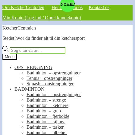
NYHED
Om KetcherCentralen
Her finder du os
Kontakt os
Min Konto (Log ind / Opret kundekonto)
Spring
Spring
KetcherCentralen
til
til
Stedet hvor du finder alt til din ketchersport
navigation
indhold
Products
search
Menu
OPSTRENGNING
Badminton – opstrengninger
Tennis – opstrengninger
Squash – opstrengninger
BADMINTON
Badminton – opstrengninger
Badminton – strenge
Badminton – ketchere
Badminton – greb
Badminton – fjerbolde
Badminton – tøj mv.
Badminton – tasker
Badminton – tilbehør