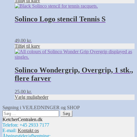
Tilføj til kurv
Solinco Logo stencil Tennis S
49,00
kr.
Tilføj til kurv
Dette
vare
har
flere
Solinco Wondergrip, Overgrip, 1 stk.,
varianter.
flere farver
Mulighederne
kan
vælges
25,00
kr.
på
Vælg muligheder
varesiden
Søgning i VEJLEDNINGER og SHOP
Søg
efter:
KetcherCentralen.dk
Telefon: +45 2933 7177
E-mail:
Kontakt os
Åbningstider/afhentning: