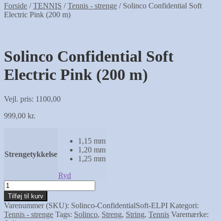
Forside
/
TENNIS
/
Tennis - strenge
/
Solinco Confidential Soft
Electric Pink (200 m)
NYHED
Solinco Confidential Soft
Electric Pink (200 m)
Vejl. pris: 1100,00
999,00
kr.
1,15 mm
1,20 mm
Strengetykkelse
1,25 mm
Ryd
Solinco
Confidential
Tilføj til kurv
Soft
Varenummer (SKU):
Solinco-ConfidentialSoft-ELPI
Kategori:
Electric
Tennis - strenge
Tags:
Solinco
,
Streng
,
String
,
Tennis
Varemærke:
Pink