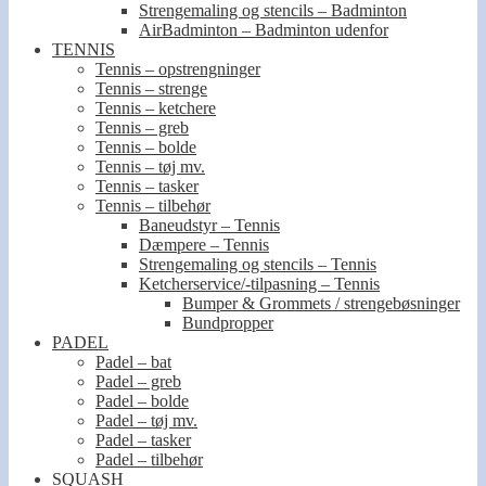
Strengemaling og stencils – Badminton
AirBadminton – Badminton udenfor
TENNIS
Tennis – opstrengninger
Tennis – strenge
Tennis – ketchere
Tennis – greb
Tennis – bolde
Tennis – tøj mv.
Tennis – tasker
Tennis – tilbehør
Baneudstyr – Tennis
Dæmpere – Tennis
Strengemaling og stencils – Tennis
Ketcherservice/-tilpasning – Tennis
Bumper & Grommets / strengebøsninger
Bundpropper
PADEL
Padel – bat
Padel – greb
Padel – bolde
Padel – tøj mv.
Padel – tasker
Padel – tilbehør
SQUASH