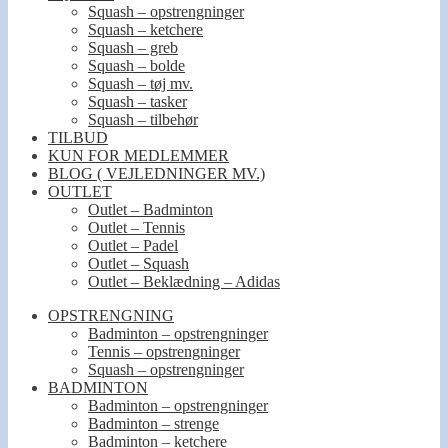
Squash – opstrengninger
Squash – ketchere
Squash – greb
Squash – bolde
Squash – tøj mv.
Squash – tasker
Squash – tilbehør
TILBUD
KUN FOR MEDLEMMER
BLOG ( VEJLEDNINGER MV.)
OUTLET
Outlet – Badminton
Outlet – Tennis
Outlet – Padel
Outlet – Squash
Outlet – Beklædning – Adidas
OPSTRENGNING
Badminton – opstrengninger
Tennis – opstrengninger
Squash – opstrengninger
BADMINTON
Badminton – opstrengninger
Badminton – strenge
Badminton – ketchere