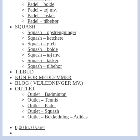
Padel – bolde
Padel – tøj mv.
Padel – tasker
Padel – tilbehør
SQUASH
Squash – opstrengninger
Squash – ketchere
Squash – greb
Squash – bolde
Squash – tøj mv.
Squash – tasker
Squash – tilbehør
TILBUD
KUN FOR MEDLEMMER
BLOG ( VEJLEDNINGER MV.)
OUTLET
Outlet – Badminton
Outlet – Tennis
Outlet – Padel
Outlet – Squash
Outlet – Beklædning – Adidas
0,00
kr.
0 varer