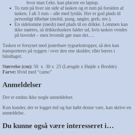
hvor man f.eks. kan placere en laptop.
To rum på hver sin side af tasken og et rum på forsiden af
tasken. I alt 3 rum – alle med lynlås. Her er god plads til
personligt tilbehør (mobil, pung, nøgler, greb, mv.).
En sidelomme (mesh) med plads til en drikke. Lommen kan
ikke snørres, så drikkedunken falder ud, hvis tasken vendes
på hovedet – men hvornår gør man det….
Tasken er forsynet med justerbare rygsækstropper, så den kan
transporteres på ryggen / over den ene skulder, eller bæres i
håndtaget.
Størrelse (cm):
50 x 30 x 25 (Længde x Højde x Bredde).
Farve:
Hvid med “camo”
Anmeldelser
Der er endnu ikke nogle anmeldelser.
Kun kunder, der er logget ind og har købt denne vare, kan skrive en
anmeldelse.
Du kunne også være interesseret i…