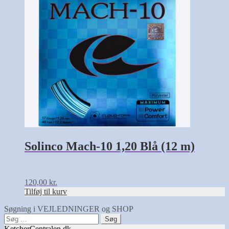
Solinco Mach-10 1,20 Blå (12 m)
120,00
kr.
Tilføj til kurv
Søgning i VEJLEDNINGER og SHOP
Søg
efter:
KetcherCentralen.dk