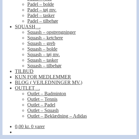
Padel – bolde
Padel – tøj mv.
Padel – tasker
Padel – tilbehør
SQUASH
Udfold
Squash – opstrengninger
undermenu
Squash – ketchere
Squash – greb
Squash – bolde
Squash – tøj mv.
Squash – tasker
Squash – tilbehør
TILBUD
KUN FOR MEDLEMMER
BLOG ( VEJLEDNINGER MV.)
OUTLET
Udfold
Outlet – Badminton
undermenu
Outlet – Tennis
Outlet – Padel
Outlet – Squash
Outlet – Beklædning – Adidas
0,00
kr.
0 varer