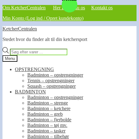
Om KetcherCentralen
Her finder du os
Kontakt os
Min Konto (Log ind / Opret kundekonto)
Spring
Spring
KetcherCentralen
til
til
Stedet hvor du finder alt til din ketchersport
navigation
indhold
Products
search
Menu
OPSTRENGNING
Badminton – opstrengninger
Tennis – opstrengninger
Squash – opstrengninger
BADMINTON
Badminton – opstrengninger
Badminton – strenge
Badminton – ketchere
Badminton – greb
Badminton – fjerbolde
Badminton – tøj mv.
Badminton – tasker
Badminton – tilbehør