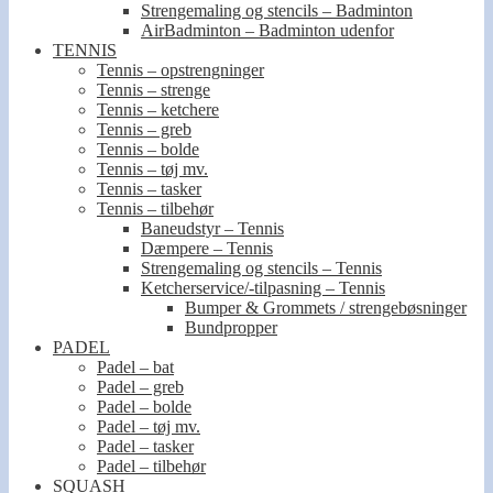
Strengemaling og stencils – Badminton
AirBadminton – Badminton udenfor
TENNIS
Tennis – opstrengninger
Tennis – strenge
Tennis – ketchere
Tennis – greb
Tennis – bolde
Tennis – tøj mv.
Tennis – tasker
Tennis – tilbehør
Baneudstyr – Tennis
Dæmpere – Tennis
Strengemaling og stencils – Tennis
Ketcherservice/-tilpasning – Tennis
Bumper & Grommets / strengebøsninger
Bundpropper
PADEL
Padel – bat
Padel – greb
Padel – bolde
Padel – tøj mv.
Padel – tasker
Padel – tilbehør
SQUASH