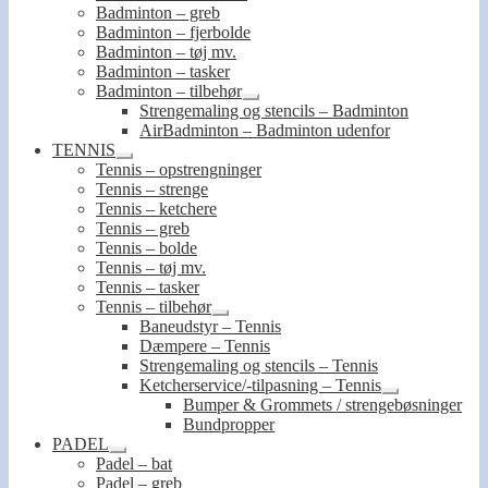
Badminton – greb
Badminton – fjerbolde
Badminton – tøj mv.
Badminton – tasker
Badminton – tilbehør
Udfold
Strengemaling og stencils – Badminton
undermenu
AirBadminton – Badminton udenfor
TENNIS
Udfold
Tennis – opstrengninger
undermenu
Tennis – strenge
Tennis – ketchere
Tennis – greb
Tennis – bolde
Tennis – tøj mv.
Tennis – tasker
Tennis – tilbehør
Udfold
Baneudstyr – Tennis
undermenu
Dæmpere – Tennis
Strengemaling og stencils – Tennis
Ketcherservice/-tilpasning – Tennis
Udfold
Bumper & Grommets / strengebøsninger
undermenu
Bundpropper
PADEL
Udfold
Padel – bat
undermenu
Padel – greb