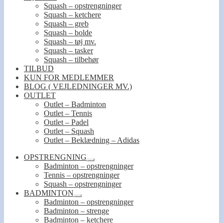
Squash – opstrengninger
Squash – ketchere
Squash – greb
Squash – bolde
Squash – tøj mv.
Squash – tasker
Squash – tilbehør
TILBUD
KUN FOR MEDLEMMER
BLOG ( VEJLEDNINGER MV.)
OUTLET
Outlet – Badminton
Outlet – Tennis
Outlet – Padel
Outlet – Squash
Outlet – Beklædning – Adidas
OPSTRENGNING
Udfold
Badminton – opstrengninger
undermenu
Tennis – opstrengninger
Squash – opstrengninger
BADMINTON
Udfold
Badminton – opstrengninger
undermenu
Badminton – strenge
Badminton – ketchere