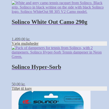
Dette
vare
har
flere
varianter.
Solinco White Out Camo 290g
Mulighederne
kan
vælges
på
1.499,00
kr.
varesiden
Vælg muligheder
Solinco Hyper-Sorb
50,00
kr.
Tilføj til kurv