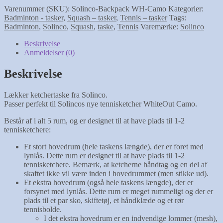
Varenummer (SKU):
Solinco-Backpack WH-Camo
Kategorier:
Badminton - tasker
,
Squash – tasker
,
Tennis – tasker
Tags:
Badminton
,
Solinco
,
Squash
,
taske
,
Tennis
Varemærke:
Solinco
Beskrivelse
Anmeldelser (0)
Beskrivelse
Lækker ketchertaske fra Solinco.
Passer perfekt til Solincos nye tennisketcher WhiteOut Camo.
Består af i alt 5 rum, og er designet til at have plads til 1-2
tennisketchere:
Et stort hovedrum (hele taskens længde), der er foret med
lynlås. Dette rum er designet til at have plads til 1-2
tennisketchere. Bemærk, at ketcherne håndtag og en del af
skaftet ikke vil være inden i hovedrummet (men stikke ud).
Et ekstra hovedrum (også hele taskens længde), der er
forsynet med lynlås. Dette rum er meget rummeligt og der er
plads til et par sko, skiftetøj, et håndklæde og et rør
tennisbolde.
I det ekstra hovedrum er en indvendige lommer (mesh),