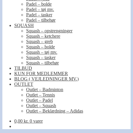
Padel – bolde
Padel – tøj mv.
Padel – tasker
Padel – tilbehør
SQUASH
Squash – opstrengninger
Squash – ketchere
Squash – greb
Squash – bolde
Squash – tøj mv.
Squash – tasker
Squash – tilbehør
TILBUD
KUN FOR MEDLEMMER
BLOG ( VEJLEDNINGER MV.)
OUTLET
Outlet – Badminton
Outlet – Tennis
Outlet – Padel
Outlet – Squash
Outlet – Beklædning – Adidas
0,00
kr.
0 varer