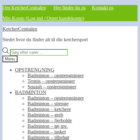
Om KetcherCentralen
Her finder du os
Kontakt os
Min Konto (Log ind / Opret kundekonto)
Spring
Spring
KetcherCentralen
til
til
Stedet hvor du finder alt til din ketchersport
navigation
indhold
Products
search
Menu
OPSTRENGNING
Badminton – opstrengninger
Tennis – opstrengninger
Squash – opstrengninger
BADMINTON
Badminton – opstrengninger
Badminton – strenge
Badminton – ketchere
Badminton – greb
Badminton – fjerbolde
Badminton – tøj mv.
Badminton – tasker
Badminton – tilbehør