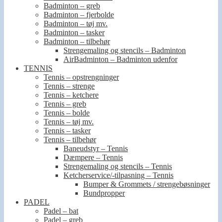
Badminton – greb
Badminton – fjerbolde
Badminton – tøj mv.
Badminton – tasker
Badminton – tilbehør
Strengemaling og stencils – Badminton
AirBadminton – Badminton udenfor
TENNIS
Tennis – opstrengninger
Tennis – strenge
Tennis – ketchere
Tennis – greb
Tennis – bolde
Tennis – tøj mv.
Tennis – tasker
Tennis – tilbehør
Baneudstyr – Tennis
Dæmpere – Tennis
Strengemaling og stencils – Tennis
Ketcherservice/-tilpasning – Tennis
Bumper & Grommets / strengebøsninger
Bundpropper
PADEL
Padel – bat
Padel – greb