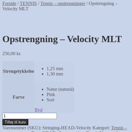
Forside
/
TENNIS
/
Tennis – opstrengninger
/
Opstrengning –
Velocity MLT
Opstrengning – Velocity MLT
250,00
kr.
1,25 mm
Strengetykkelse
1,30 mm
Natur (natural)
Pink
Farve
Sort
Ryd
Opstrengning
-
Tilføj til kurv
Velocity
Varenummer (SKU):
Stringing-HEAD-Velocity
Kategori:
Tennis –
MLT