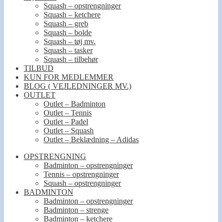
Squash – opstrengninger
Squash – ketchere
Squash – greb
Squash – bolde
Squash – tøj mv.
Squash – tasker
Squash – tilbehør
TILBUD
KUN FOR MEDLEMMER
BLOG ( VEJLEDNINGER MV.)
OUTLET
Outlet – Badminton
Outlet – Tennis
Outlet – Padel
Outlet – Squash
Outlet – Beklædning – Adidas
OPSTRENGNING
Badminton – opstrengninger
Tennis – opstrengninger
Squash – opstrengninger
BADMINTON
Badminton – opstrengninger
Badminton – strenge
Badminton – ketchere