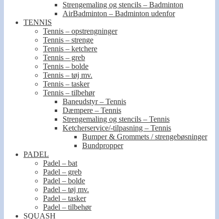
Strengemaling og stencils – Badminton
AirBadminton – Badminton udenfor
TENNIS
Tennis – opstrengninger
Tennis – strenge
Tennis – ketchere
Tennis – greb
Tennis – bolde
Tennis – tøj mv.
Tennis – tasker
Tennis – tilbehør
Baneudstyr – Tennis
Dæmpere – Tennis
Strengemaling og stencils – Tennis
Ketcherservice/-tilpasning – Tennis
Bumper & Grommets / strengebøsninger
Bundpropper
PADEL
Padel – bat
Padel – greb
Padel – bolde
Padel – tøj mv.
Padel – tasker
Padel – tilbehør
SQUASH