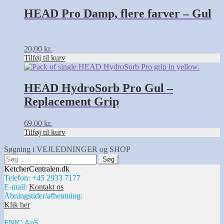
HEAD Pro Damp, flere farver – Gul
20,00
kr.
Tilføj til kurv
HEAD HydroSorb Pro Gul –
Replacement Grip
69,00
kr.
Tilføj til kurv
Søgning i VEJLEDNINGER og SHOP
Søg
efter:
KetcherCentralen.dk
Telefon: +45 2933 7177
E-mail:
Kontakt os
Åbningstider/afhentning:
Klik her
FNIC ApS