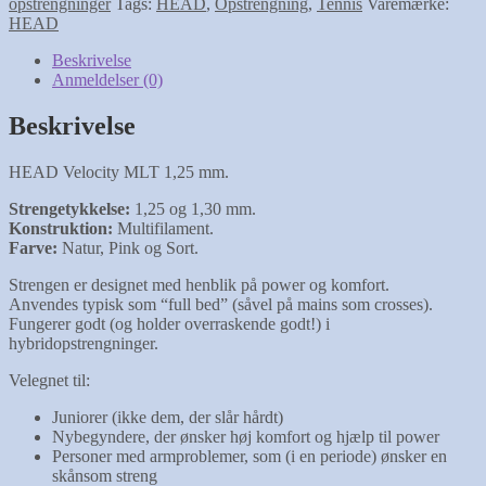
opstrengninger
Tags:
HEAD
,
Opstrengning
,
Tennis
Varemærke:
antal
HEAD
Beskrivelse
Anmeldelser (0)
Beskrivelse
HEAD Velocity MLT 1,25 mm.
Strengetykkelse:
1,25 og 1,30 mm.
Konstruktion:
Multifilament.
Farve:
Natur, Pink og Sort.
Strengen er designet med henblik på power og komfort.
Anvendes typisk som “full bed” (såvel på mains som crosses).
Fungerer godt (og holder overraskende godt!) i
hybridopstrengninger.
Velegnet til:
Juniorer (ikke dem, der slår hårdt)
Nybegyndere, der ønsker høj komfort og hjælp til power
Personer med armproblemer, som (i en periode) ønsker en
skånsom streng