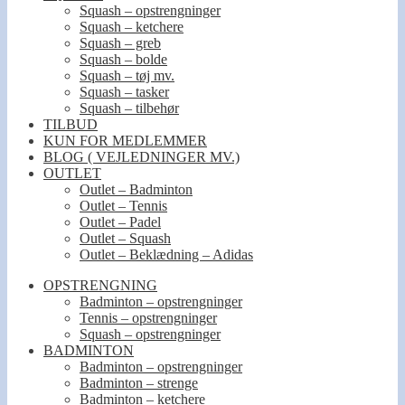
Squash – opstrengninger
Squash – ketchere
Squash – greb
Squash – bolde
Squash – tøj mv.
Squash – tasker
Squash – tilbehør
TILBUD
KUN FOR MEDLEMMER
BLOG ( VEJLEDNINGER MV.)
OUTLET
Outlet – Badminton
Outlet – Tennis
Outlet – Padel
Outlet – Squash
Outlet – Beklædning – Adidas
OPSTRENGNING
Badminton – opstrengninger
Tennis – opstrengninger
Squash – opstrengninger
BADMINTON
Badminton – opstrengninger
Badminton – strenge
Badminton – ketchere