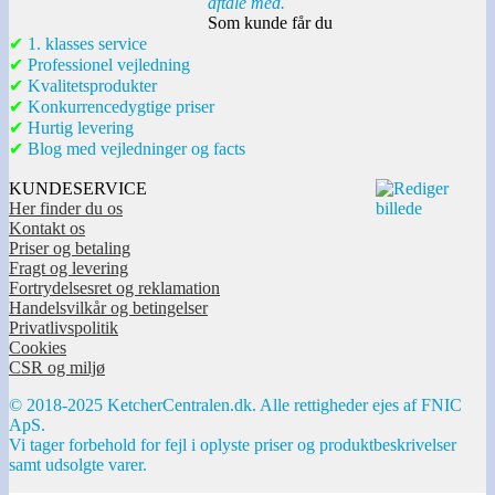
aftale med.
Som kunde får du
✔
1. klasses service
✔
Professionel vejledning
✔
Kvalitetsprodukter
✔
Konkurrencedygtige priser
✔
Hurtig levering
✔
Blog med vejledninger og facts
KUNDESERVICE
Her finder du os
Kontakt os
Priser og betaling
Fragt og levering
Fortrydelsesret og reklamation
Handelsvilkår og betingelser
Privatlivspolitik
Cookies
CSR og miljø
© 2018-2025 KetcherCentralen.dk. Alle rettigheder ejes af FNIC
ApS.
Vi tager forbehold for fejl i oplyste priser og produktbeskrivelser
samt udsolgte varer.