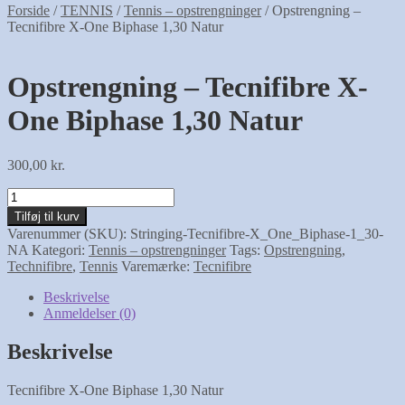
Forside
/
TENNIS
/
Tennis – opstrengninger
/
Opstrengning –
Tecnifibre X-One Biphase 1,30 Natur
Opstrengning – Tecnifibre X-
One Biphase 1,30 Natur
300,00
kr.
Opstrengning
-
Tilføj til kurv
Tecnifibre
Varenummer (SKU):
Stringing-Tecnifibre-X_One_Biphase-1_30-
X-
NA
Kategori:
Tennis – opstrengninger
Tags:
Opstrengning
,
One
Technifibre
,
Tennis
Varemærke:
Tecnifibre
Biphase
1,30
Beskrivelse
Natur
Anmeldelser (0)
antal
Beskrivelse
Tecnifibre X-One Biphase 1,30 Natur