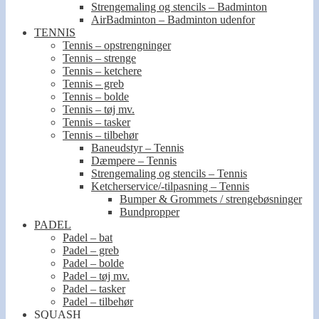
Strengemaling og stencils – Badminton
AirBadminton – Badminton udenfor
TENNIS
Tennis – opstrengninger
Tennis – strenge
Tennis – ketchere
Tennis – greb
Tennis – bolde
Tennis – tøj mv.
Tennis – tasker
Tennis – tilbehør
Baneudstyr – Tennis
Dæmpere – Tennis
Strengemaling og stencils – Tennis
Ketcherservice/-tilpasning – Tennis
Bumper & Grommets / strengebøsninger
Bundpropper
PADEL
Padel – bat
Padel – greb
Padel – bolde
Padel – tøj mv.
Padel – tasker
Padel – tilbehør
SQUASH