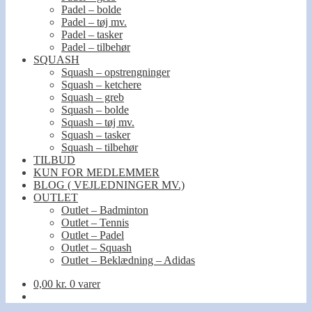
Padel – bolde
Padel – tøj mv.
Padel – tasker
Padel – tilbehør
SQUASH
Squash – opstrengninger
Squash – ketchere
Squash – greb
Squash – bolde
Squash – tøj mv.
Squash – tasker
Squash – tilbehør
TILBUD
KUN FOR MEDLEMMER
BLOG ( VEJLEDNINGER MV.)
OUTLET
Outlet – Badminton
Outlet – Tennis
Outlet – Padel
Outlet – Squash
Outlet – Beklædning – Adidas
0,00
kr.
0 varer