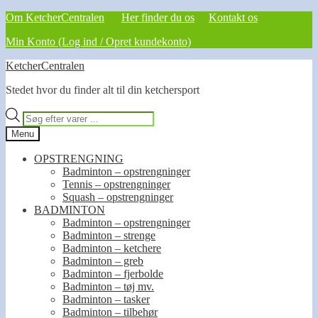
Om KetcherCentralen
Her finder du os
Kontakt os
Min Konto (Log ind / Opret kundekonto)
Spring
Spring
KetcherCentralen
til
til
Stedet hvor du finder alt til din ketchersport
navigation
indhold
Products
search
Menu
OPSTRENGNING
Badminton – opstrengninger
Tennis – opstrengninger
Squash – opstrengninger
BADMINTON
Badminton – opstrengninger
Badminton – strenge
Badminton – ketchere
Badminton – greb
Badminton – fjerbolde
Badminton – tøj mv.
Badminton – tasker
Badminton – tilbehør