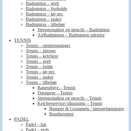
Badminton – greb
Badminton – fjerbolde
Badminton – tøj mv.
Badminton – tasker
Badminton – tilbehør
Strengemaling og stencils – Badminton
AirBadminton – Badminton udenfor
TENNIS
Tennis – opstrengninger
Tennis – strenge
Tennis – ketchere
Tennis – greb
Tennis – bolde
Tennis – tøj mv.
Tennis – tasker
Tennis – tilbehør
Baneudstyr – Tennis
Dæmpere – Tennis
Strengemaling og stencils – Tennis
Ketcherservice/-tilpasning – Tennis
Bumper & Grommets / strengebøsninger
Bundpropper
PADEL
Padel – bat
Padel – greb