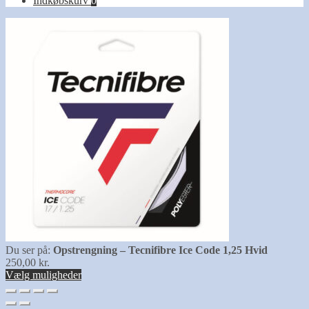
Indkøbskurv
0
Du ser på:
Opstrengning – Tecnifibre Ice Code 1,25 Hvid
250,00
kr.
Vælg muligheder