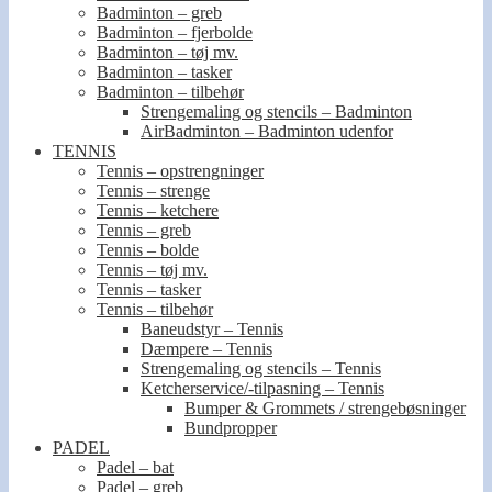
Badminton – greb
Badminton – fjerbolde
Badminton – tøj mv.
Badminton – tasker
Badminton – tilbehør
Strengemaling og stencils – Badminton
AirBadminton – Badminton udenfor
TENNIS
Tennis – opstrengninger
Tennis – strenge
Tennis – ketchere
Tennis – greb
Tennis – bolde
Tennis – tøj mv.
Tennis – tasker
Tennis – tilbehør
Baneudstyr – Tennis
Dæmpere – Tennis
Strengemaling og stencils – Tennis
Ketcherservice/-tilpasning – Tennis
Bumper & Grommets / strengebøsninger
Bundpropper
PADEL
Padel – bat
Padel – greb