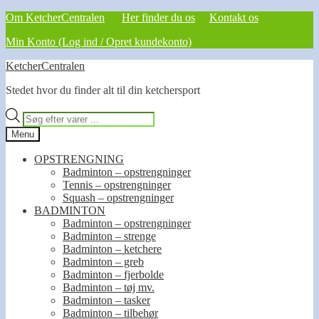
Om KetcherCentralen
Her finder du os
Kontakt os
Min Konto (Log ind / Opret kundekonto)
Spring
Spring
KetcherCentralen
til
til
Stedet hvor du finder alt til din ketchersport
navigation
indhold
Products
search
Menu
OPSTRENGNING
Badminton – opstrengninger
Tennis – opstrengninger
Squash – opstrengninger
BADMINTON
Badminton – opstrengninger
Badminton – strenge
Badminton – ketchere
Badminton – greb
Badminton – fjerbolde
Badminton – tøj mv.
Badminton – tasker
Badminton – tilbehør