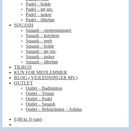
Padel – bolde
Padel – tøj mv.
Padel – tasker
Padel – tilbehør
SQUASH
Squash – opstrengninger
Squash – ketchere
Squash – greb
Squash – bolde
Squash – tøj mv.
Squash – tasker
Squash – tilbehør
TILBUD
KUN FOR MEDLEMMER
BLOG ( VEJLEDNINGER MV.)
OUTLET
Outlet – Badminton
Outlet – Tennis
Outlet – Padel
Outlet – Squash
Outlet – Beklædning – Adidas
0,00
kr.
0 varer