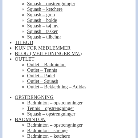
Squash – opstrengninger
Squash – ketchere
Squash – greb
Squash – bolde
Squash – tøj mv.
Squash – tasker
Squash – tilbehør
TILBUD
KUN FOR MEDLEMMER
BLOG ( VEJLEDNINGER MV.)
OUTLET
Outlet – Badminton
Outlet – Tennis
Outlet – Padel
Outlet – Squash
Outlet – Beklædning – Adidas
OPSTRENGNING
Badminton – opstrengninger
Tennis – opstrengninger
Squash – opstrengninger
BADMINTON
Badminton – opstrengninger
Badminton – strenge
Badminton – ketchere