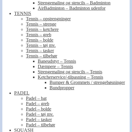
Strengemaling og stencils – Badminton
AirBadminton – Badminton udenfor
TENNIS
Tennis – opstrengninger
Tennis – strenge
Tennis – ketchere
Tennis – greb
Tennis – bolde
Tennis – tøj mv.
Tennis – tasker
Tennis – tilbehør
Baneudstyr – Tennis
Dæmpere – Tennis
Strengemaling og stencils – Tennis
Ketcherservice/-tilpasning – Tennis
Bumper & Grommets / strengebøsninger
Bundpropper
PADEL
Padel – bat
Padel – greb
Padel – bolde
Padel – tøj mv.
Padel – tasker
Padel – tilbehør
SQUASH