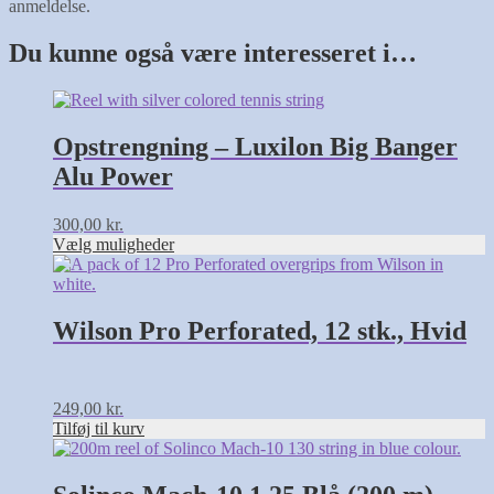
anmeldelse.
Du kunne også være interesseret i…
Dette
vare
har
Opstrengning – Luxilon Big Banger
flere
Alu Power
varianter.
Mulighederne
kan
300,00
kr.
vælges
Vælg muligheder
på
varesiden
Wilson Pro Perforated, 12 stk., Hvid
249,00
kr.
Tilføj til kurv