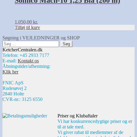
Solinco Mach-10 1,25 Blå (200 m)
1.050,00
kr.
Tilføj til kurv
Søgning i VEJLEDNINGER og SHOP
Søg
efter:
KetcherCentralen.dk
Telefon: +45 2933 7177
E-mail:
Kontakt os
Åbningstider/afhentning:
Klik her
FNIC ApS
Rudesøvej 2
2840 Holte
CVR-nr.: 3125 6550
Priser og Klubaftaler
Vi har konkurrencedygtige priser og er
til at tale med.
Vi giver rabat til medlemmer af de