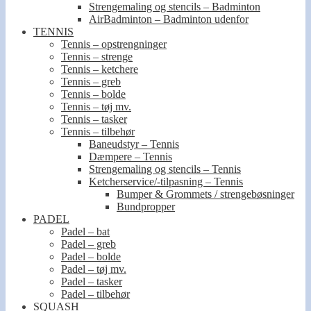
Strengemaling og stencils – Badminton
AirBadminton – Badminton udenfor
TENNIS
Tennis – opstrengninger
Tennis – strenge
Tennis – ketchere
Tennis – greb
Tennis – bolde
Tennis – tøj mv.
Tennis – tasker
Tennis – tilbehør
Baneudstyr – Tennis
Dæmpere – Tennis
Strengemaling og stencils – Tennis
Ketcherservice/-tilpasning – Tennis
Bumper & Grommets / strengebøsninger
Bundpropper
PADEL
Padel – bat
Padel – greb
Padel – bolde
Padel – tøj mv.
Padel – tasker
Padel – tilbehør
SQUASH