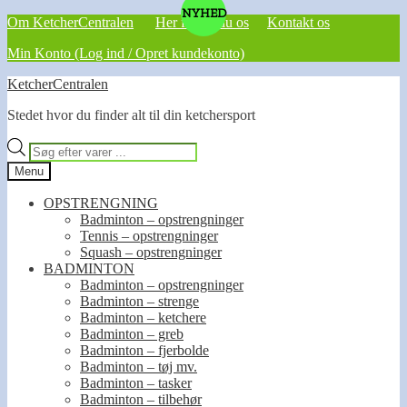
NYHED
Om KetcherCentralen
Her finder du os
Kontakt os
Min Konto (Log ind / Opret kundekonto)
Spring
Spring
KetcherCentralen
til
til
Stedet hvor du finder alt til din ketchersport
navigation
indhold
Products
search
Menu
OPSTRENGNING
Badminton – opstrengninger
Tennis – opstrengninger
Squash – opstrengninger
BADMINTON
Badminton – opstrengninger
Badminton – strenge
Badminton – ketchere
Badminton – greb
Badminton – fjerbolde
Badminton – tøj mv.
Badminton – tasker
Badminton – tilbehør