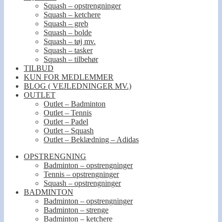
Squash – opstrengninger
Squash – ketchere
Squash – greb
Squash – bolde
Squash – tøj mv.
Squash – tasker
Squash – tilbehør
TILBUD
KUN FOR MEDLEMMER
BLOG ( VEJLEDNINGER MV.)
OUTLET
Outlet – Badminton
Outlet – Tennis
Outlet – Padel
Outlet – Squash
Outlet – Beklædning – Adidas
OPSTRENGNING
Badminton – opstrengninger
Tennis – opstrengninger
Squash – opstrengninger
BADMINTON
Badminton – opstrengninger
Badminton – strenge
Badminton – ketchere