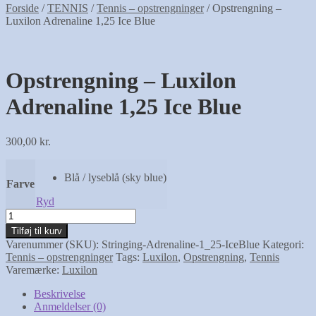
Forside
/
TENNIS
/
Tennis – opstrengninger
/
Opstrengning –
Luxilon Adrenaline 1,25 Ice Blue
Opstrengning – Luxilon
Adrenaline 1,25 Ice Blue
300,00
kr.
Blå / lyseblå (sky blue)
Farve
Ryd
Opstrengning
-
Tilføj til kurv
Luxilon
Varenummer (SKU):
Stringing-Adrenaline-1_25-IceBlue
Kategori:
Adrenaline
Tennis – opstrengninger
Tags:
Luxilon
,
Opstrengning
,
Tennis
1,25
Varemærke:
Luxilon
Ice
Blue
Beskrivelse
antal
Anmeldelser (0)