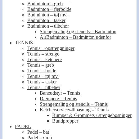
Badminton – greb
Badminton – fjerbolde
Badminton – tøj mv.
Badminton – tasker
Badminton – tilbehør
Strengemaling og stencils – Badminton
AirBadminton – Badminton udenfor
TENNIS
Tennis – opstrengninger
Tennis – strenge
Tennis – ketchere
Tennis – greb
Tennis – bolde
Tennis – tøj mv.
Tennis – tasker
Tennis – tilbehør
Baneudstyr – Tennis
Dæmpere – Tennis
Strengemaling og stencils – Tennis
Ketcherservice/-tilpasning – Tennis
Bumper & Grommets / strengebøsninger
Bundpropper
PADEL
Padel – bat
Padel – greb