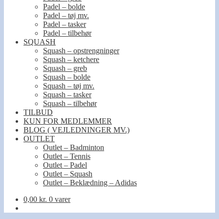
Padel – bolde
Padel – tøj mv.
Padel – tasker
Padel – tilbehør
SQUASH
Squash – opstrengninger
Squash – ketchere
Squash – greb
Squash – bolde
Squash – tøj mv.
Squash – tasker
Squash – tilbehør
TILBUD
KUN FOR MEDLEMMER
BLOG ( VEJLEDNINGER MV.)
OUTLET
Outlet – Badminton
Outlet – Tennis
Outlet – Padel
Outlet – Squash
Outlet – Beklædning – Adidas
0,00
kr.
0 varer