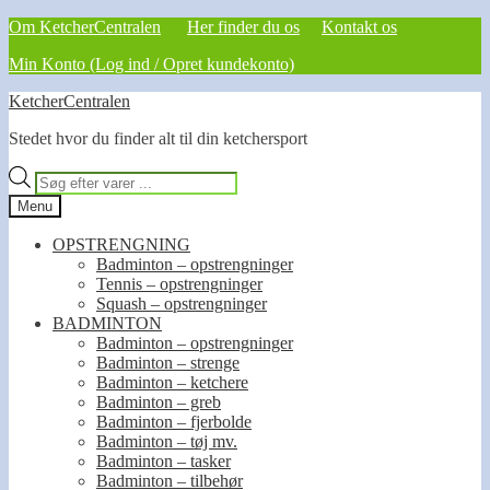
Om KetcherCentralen
Her finder du os
Kontakt os
Min Konto (Log ind / Opret kundekonto)
Spring
Spring
KetcherCentralen
til
til
Stedet hvor du finder alt til din ketchersport
navigation
indhold
Products
search
Menu
OPSTRENGNING
Badminton – opstrengninger
Tennis – opstrengninger
Squash – opstrengninger
BADMINTON
Badminton – opstrengninger
Badminton – strenge
Badminton – ketchere
Badminton – greb
Badminton – fjerbolde
Badminton – tøj mv.
Badminton – tasker
Badminton – tilbehør