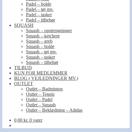
Padel – bolde
Padel – tøj mv.
Padel – tasker
Padel – tilbehør
SQUASH
Squash – opstrengninger
Squash – ketchere
Squash – greb
Squash – bolde
Squash – tøj mv.
Squash – tasker
Squash – tilbehør
TILBUD
KUN FOR MEDLEMMER
BLOG ( VEJLEDNINGER MV.)
OUTLET
Outlet – Badminton
Outlet – Tennis
Outlet – Padel
Outlet – Squash
Outlet – Beklædning – Adidas
0,00
kr.
0 varer