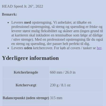
HEAD Speed Jr. 26″, 2022
Bemærk:
Leveres
med
opstrengning. Vi anbefaler, at tilkøbe en
professionel opstrengning, så streng og spænding er friske og
leverer størst mulig fleksibilitet og skåner arm (ingen grund til
at karrieren skal inkludere en tennisalbue som følge af dårlige
/ stive strenge). Med en professionel opstrengning får du også
en streng og spænding, der passer helt perfekt til dig.
Leveres
uden
ketchercover. For køb af covers / tasker se
her
.
Yderligere information
Ketcherlængde
660 mm / 26.0 in
Ketchervægt
230 g / 8.1 oz
Balancepunkt (uden strenge)
315 mm