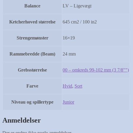
Balance
LV – Ligevægt
Ketcherhoved størrelse
645 cm2 / 100 in2
Strengemønster
16×19
Rammebredde (Beam)
24 mm
Grebsstørrelse
00 – omkreds 99-102 mm (3 7/8"")
Farve
Hvid
,
Sort
Niveau og spillertype
Junior
Anmeldelser
Der er endnu ikke nogle anmeldelser.