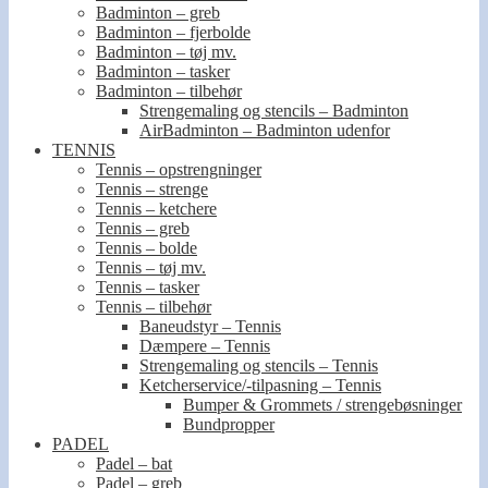
Badminton – greb
Badminton – fjerbolde
Badminton – tøj mv.
Badminton – tasker
Badminton – tilbehør
Strengemaling og stencils – Badminton
AirBadminton – Badminton udenfor
TENNIS
Tennis – opstrengninger
Tennis – strenge
Tennis – ketchere
Tennis – greb
Tennis – bolde
Tennis – tøj mv.
Tennis – tasker
Tennis – tilbehør
Baneudstyr – Tennis
Dæmpere – Tennis
Strengemaling og stencils – Tennis
Ketcherservice/-tilpasning – Tennis
Bumper & Grommets / strengebøsninger
Bundpropper
PADEL
Padel – bat
Padel – greb