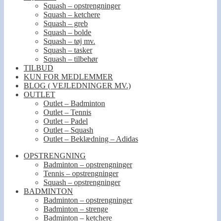
Squash – opstrengninger
Squash – ketchere
Squash – greb
Squash – bolde
Squash – tøj mv.
Squash – tasker
Squash – tilbehør
TILBUD
KUN FOR MEDLEMMER
BLOG ( VEJLEDNINGER MV.)
OUTLET
Outlet – Badminton
Outlet – Tennis
Outlet – Padel
Outlet – Squash
Outlet – Beklædning – Adidas
OPSTRENGNING
Badminton – opstrengninger
Tennis – opstrengninger
Squash – opstrengninger
BADMINTON
Badminton – opstrengninger
Badminton – strenge
Badminton – ketchere