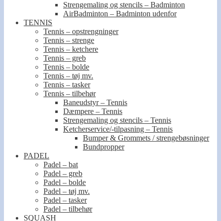
Strengemaling og stencils – Badminton
AirBadminton – Badminton udenfor
TENNIS
Tennis – opstrengninger
Tennis – strenge
Tennis – ketchere
Tennis – greb
Tennis – bolde
Tennis – tøj mv.
Tennis – tasker
Tennis – tilbehør
Baneudstyr – Tennis
Dæmpere – Tennis
Strengemaling og stencils – Tennis
Ketcherservice/-tilpasning – Tennis
Bumper & Grommets / strengebøsninger
Bundpropper
PADEL
Padel – bat
Padel – greb
Padel – bolde
Padel – tøj mv.
Padel – tasker
Padel – tilbehør
SQUASH