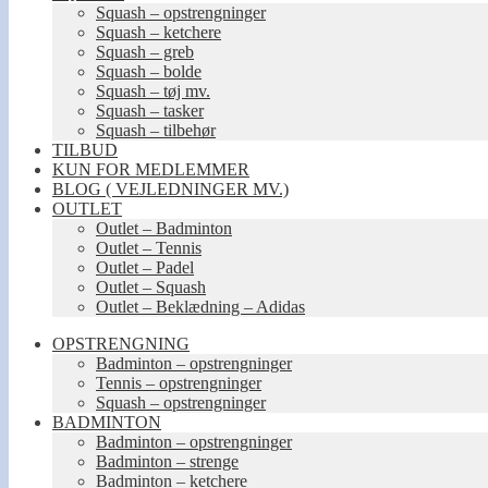
Squash – opstrengninger
Squash – ketchere
Squash – greb
Squash – bolde
Squash – tøj mv.
Squash – tasker
Squash – tilbehør
TILBUD
KUN FOR MEDLEMMER
BLOG ( VEJLEDNINGER MV.)
OUTLET
Outlet – Badminton
Outlet – Tennis
Outlet – Padel
Outlet – Squash
Outlet – Beklædning – Adidas
OPSTRENGNING
Badminton – opstrengninger
Tennis – opstrengninger
Squash – opstrengninger
BADMINTON
Badminton – opstrengninger
Badminton – strenge
Badminton – ketchere