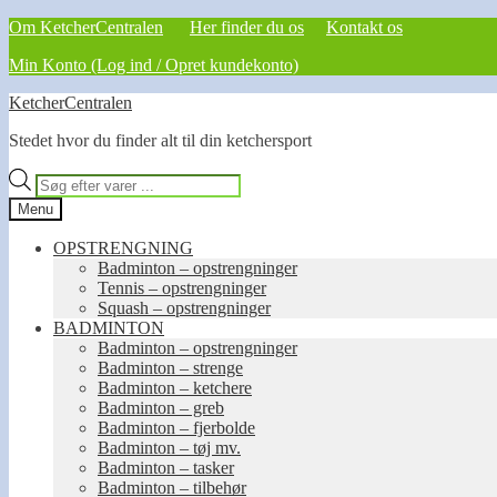
Om KetcherCentralen
Her finder du os
Kontakt os
Min Konto (Log ind / Opret kundekonto)
Spring
Spring
KetcherCentralen
til
til
Stedet hvor du finder alt til din ketchersport
navigation
indhold
Products
search
Menu
OPSTRENGNING
Badminton – opstrengninger
Tennis – opstrengninger
Squash – opstrengninger
BADMINTON
Badminton – opstrengninger
Badminton – strenge
Badminton – ketchere
Badminton – greb
Badminton – fjerbolde
Badminton – tøj mv.
Badminton – tasker
Badminton – tilbehør