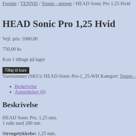
Forside
/
TENNIS
/
Tennis - strenge
/
HEAD Sonic Pro 1,25 Hvid
HEAD Sonic Pro 1,25 Hvid
Vejl. pris: 1000,00
750,00
kr.
Kun 1 tilbage på lager
HEAD
Tilføj til kurv
Sonic
Varenummer (SKU):
HEAD-Sonic-Pro-1_25-WH
Kategori:
Tennis -
Pro
1,25
Beskrivelse
Hvid
Anmeldelser (0)
antal
Beskrivelse
HEAD Sonic Pro, 1,25 mm.
1 rulle med 200 mtr.
Strengetykkelse:
1,25 mm.