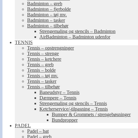
Badminton – greb
Badminton – fjerbolde
Badminton – tøj mv.
Badminton – tasker
Badminton – tilbehør
Strengemaling og stencils – Badminton
AirBadminton – Badminton udenfor
TENNIS
Tennis – opstrengninger
Tennis – strenge
Tennis – ketchere
Tennis – greb
Tennis – bolde
Tennis – tøj mv.
Tennis – tasker
Tennis – tilbehør
Baneudstyr – Tennis
Dæmpere – Tennis
Strengemaling og stencils – Tennis
Ketcherservice/-tilpasning – Tennis
Bumper & Grommets / strengebøsninger
Bundpropper
PADEL
Padel – bat
Padel – greb