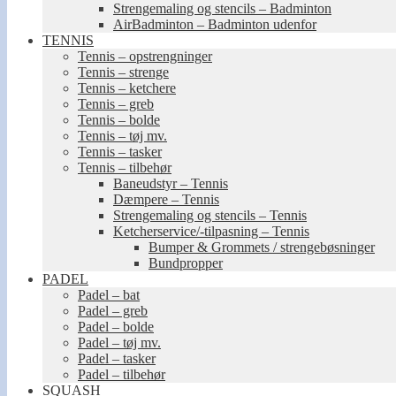
Strengemaling og stencils – Badminton
AirBadminton – Badminton udenfor
TENNIS
Tennis – opstrengninger
Tennis – strenge
Tennis – ketchere
Tennis – greb
Tennis – bolde
Tennis – tøj mv.
Tennis – tasker
Tennis – tilbehør
Baneudstyr – Tennis
Dæmpere – Tennis
Strengemaling og stencils – Tennis
Ketcherservice/-tilpasning – Tennis
Bumper & Grommets / strengebøsninger
Bundpropper
PADEL
Padel – bat
Padel – greb
Padel – bolde
Padel – tøj mv.
Padel – tasker
Padel – tilbehør
SQUASH