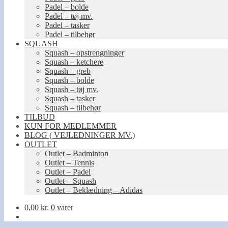
Padel – bolde
Padel – tøj mv.
Padel – tasker
Padel – tilbehør
SQUASH
Squash – opstrengninger
Squash – ketchere
Squash – greb
Squash – bolde
Squash – tøj mv.
Squash – tasker
Squash – tilbehør
TILBUD
KUN FOR MEDLEMMER
BLOG ( VEJLEDNINGER MV.)
OUTLET
Outlet – Badminton
Outlet – Tennis
Outlet – Padel
Outlet – Squash
Outlet – Beklædning – Adidas
0,00
kr.
0 varer