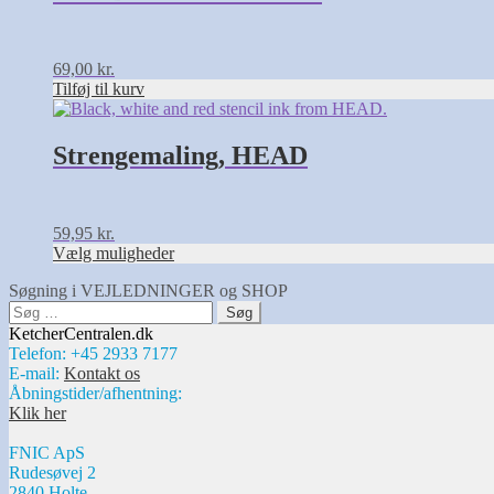
69,00
kr.
Tilføj til kurv
Dette
vare
har
Strengemaling, HEAD
flere
varianter.
Mulighederne
kan
59,95
kr.
vælges
Vælg muligheder
på
varesiden
Søgning i VEJLEDNINGER og SHOP
Søg
efter:
KetcherCentralen.dk
Telefon: +45 2933 7177
E-mail:
Kontakt os
Åbningstider/afhentning:
Klik her
FNIC ApS
Rudesøvej 2
2840 Holte