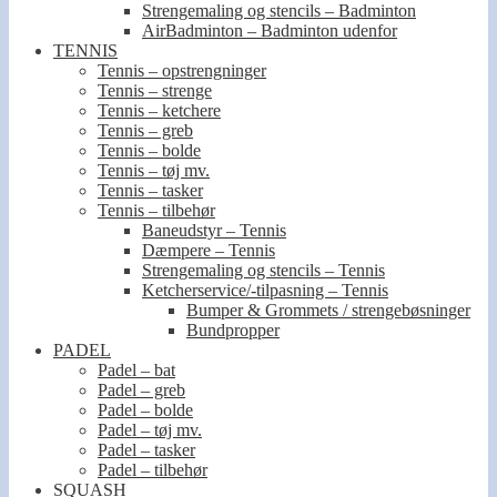
Strengemaling og stencils – Badminton
AirBadminton – Badminton udenfor
TENNIS
Tennis – opstrengninger
Tennis – strenge
Tennis – ketchere
Tennis – greb
Tennis – bolde
Tennis – tøj mv.
Tennis – tasker
Tennis – tilbehør
Baneudstyr – Tennis
Dæmpere – Tennis
Strengemaling og stencils – Tennis
Ketcherservice/-tilpasning – Tennis
Bumper & Grommets / strengebøsninger
Bundpropper
PADEL
Padel – bat
Padel – greb
Padel – bolde
Padel – tøj mv.
Padel – tasker
Padel – tilbehør
SQUASH