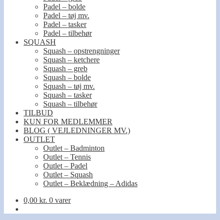
Padel – bolde
Padel – tøj mv.
Padel – tasker
Padel – tilbehør
SQUASH
Squash – opstrengninger
Squash – ketchere
Squash – greb
Squash – bolde
Squash – tøj mv.
Squash – tasker
Squash – tilbehør
TILBUD
KUN FOR MEDLEMMER
BLOG ( VEJLEDNINGER MV.)
OUTLET
Outlet – Badminton
Outlet – Tennis
Outlet – Padel
Outlet – Squash
Outlet – Beklædning – Adidas
0,00
kr.
0 varer