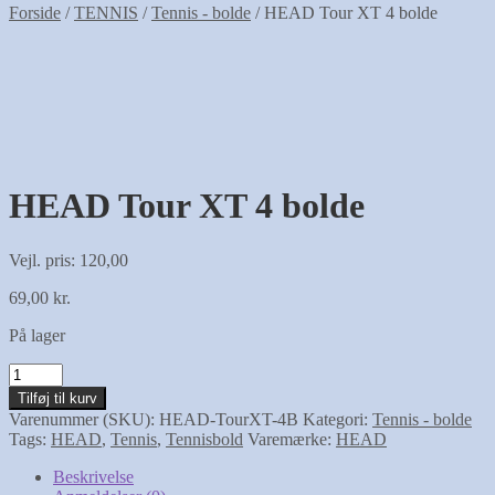
Forside
/
TENNIS
/
Tennis - bolde
/
HEAD Tour XT 4 bolde
HEAD Tour XT 4 bolde
Vejl. pris: 120,00
69,00
kr.
På lager
HEAD
Tour
Tilføj til kurv
XT
Varenummer (SKU):
HEAD-TourXT-4B
Kategori:
Tennis - bolde
4
Tags:
HEAD
,
Tennis
,
Tennisbold
Varemærke:
HEAD
bolde
antal
Beskrivelse