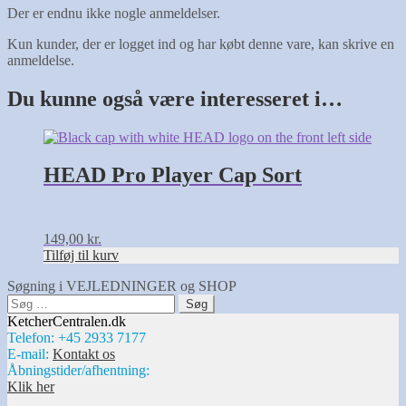
Der er endnu ikke nogle anmeldelser.
Kun kunder, der er logget ind og har købt denne vare, kan skrive en
anmeldelse.
Du kunne også være interesseret i…
HEAD Pro Player Cap Sort
149,00
kr.
Tilføj til kurv
Søgning i VEJLEDNINGER og SHOP
Søg
efter:
KetcherCentralen.dk
Telefon: +45 2933 7177
E-mail:
Kontakt os
Åbningstider/afhentning:
Klik her