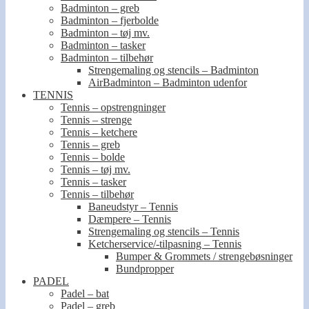
Badminton – greb
Badminton – fjerbolde
Badminton – tøj mv.
Badminton – tasker
Badminton – tilbehør
Strengemaling og stencils – Badminton
AirBadminton – Badminton udenfor
TENNIS
Tennis – opstrengninger
Tennis – strenge
Tennis – ketchere
Tennis – greb
Tennis – bolde
Tennis – tøj mv.
Tennis – tasker
Tennis – tilbehør
Baneudstyr – Tennis
Dæmpere – Tennis
Strengemaling og stencils – Tennis
Ketcherservice/-tilpasning – Tennis
Bumper & Grommets / strengebøsninger
Bundpropper
PADEL
Padel – bat
Padel – greb