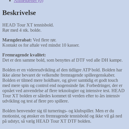
Anmeldelser (0)
Beskrivelse
HEAD Tour XT tennisbold.
Rør med 4 stk. bolde.
Mængderabat:
Ved flere rør.
Kontakt os for aftale ved mindst 10 kasser.
Fremragende kvalitet:
Det er den samme bold, som benyttes af DTF ved alle DH kampe.
Bolden er en videreudvikling af den tidligre ATP bold. Bolden har
ikke alene bevaret de velkendte fremragende spilleegenskaber.
Bolden er tilmed mere holdbare, og giver samtidig et godt touch
med mere spin og control end nogensinde før. Forbedringer, der er
opnået ved anvendelse af flere teknologier og intensive test. HEAD
Tour XT bolden er således kommet til verden efter to års intensiv
udvikling og test af flere pro spillere.
Bolden henvender sig til turnerings- og klubspiller. Men er du
motionist, og ønsker en fremragende tennisbold og ikke vil gå ned
på udstyr, så vælg HEAD Tour XT DTF bolden.