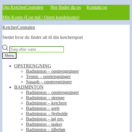
Om KetcherCentralen
Her finder du os
Kontakt os
Min Konto (Log ind / Opret kundekonto)
Spring
Spring
KetcherCentralen
til
til
Stedet hvor du finder alt til din ketchersport
navigation
indhold
Products
search
Menu
OPSTRENGNING
Badminton – opstrengninger
Tennis – opstrengninger
Squash – opstrengninger
BADMINTON
Badminton – opstrengninger
Badminton – strenge
Badminton – ketchere
Badminton – greb
Badminton – fjerbolde
Badminton – tøj mv.
Badminton – tasker
Badminton – tilbehør