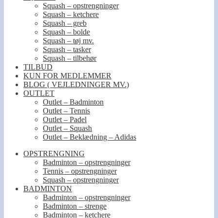
Squash – opstrengninger
Squash – ketchere
Squash – greb
Squash – bolde
Squash – tøj mv.
Squash – tasker
Squash – tilbehør
TILBUD
KUN FOR MEDLEMMER
BLOG ( VEJLEDNINGER MV.)
OUTLET
Outlet – Badminton
Outlet – Tennis
Outlet – Padel
Outlet – Squash
Outlet – Beklædning – Adidas
OPSTRENGNING
Badminton – opstrengninger
Tennis – opstrengninger
Squash – opstrengninger
BADMINTON
Badminton – opstrengninger
Badminton – strenge
Badminton – ketchere