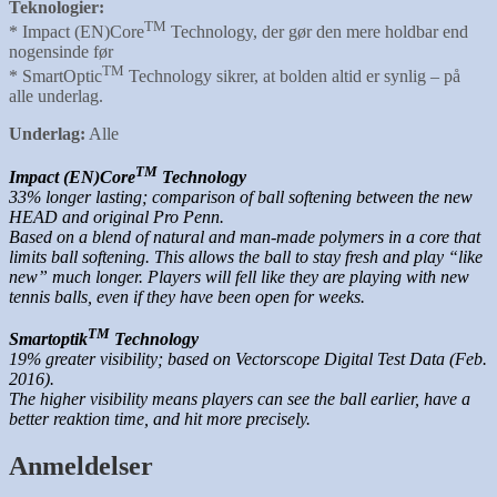
Teknologier:
TM
* Impact (EN)Core
Technology, der gør den mere holdbar end
nogensinde før
TM
* SmartOptic
Technology sikrer, at bolden altid er synlig – på
alle underlag.
Underlag:
Alle
TM
Impact (EN)Core
Technology
33% longer lasting; comparison of ball softening between the new
HEAD and original Pro Penn.
Based on a blend of natural and man-made polymers in a core that
limits ball softening. This allows the ball to stay fresh and play “like
new” much longer. Players will fell like they are playing with new
tennis balls, even if they have been open for weeks.
TM
Smartoptik
Technology
19% greater visibility; based on Vectorscope Digital Test Data (Feb.
2016).
The higher visibility means players can see the ball earlier, have a
better reaktion time, and hit more precisely.
Anmeldelser