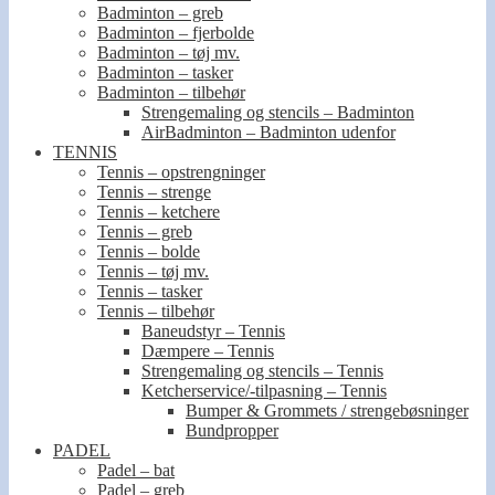
Badminton – greb
Badminton – fjerbolde
Badminton – tøj mv.
Badminton – tasker
Badminton – tilbehør
Strengemaling og stencils – Badminton
AirBadminton – Badminton udenfor
TENNIS
Tennis – opstrengninger
Tennis – strenge
Tennis – ketchere
Tennis – greb
Tennis – bolde
Tennis – tøj mv.
Tennis – tasker
Tennis – tilbehør
Baneudstyr – Tennis
Dæmpere – Tennis
Strengemaling og stencils – Tennis
Ketcherservice/-tilpasning – Tennis
Bumper & Grommets / strengebøsninger
Bundpropper
PADEL
Padel – bat
Padel – greb