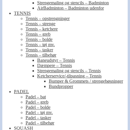
Strengemaling og stencils – Badminton
AirBadminton – Badminton udenfor
TENNIS
Tennis – opstrengninger
Tennis – strenge
Tennis – ketchere
Tennis – greb
Tennis – bolde
Tennis – tøj mv.
Tennis – tasker
Tennis – tilbehør
Baneudstyr – Tennis
Dæmpere – Tennis
Strengemaling og stencils – Tennis
Ketcherservice/-tilpasning – Tennis
Bumper & Grommets / strengebøsninger
Bundpropper
PADEL
Padel – bat
Padel – greb
Padel – bolde
Padel – tøj mv.
Padel – tasker
Padel – tilbehør
SQUASH