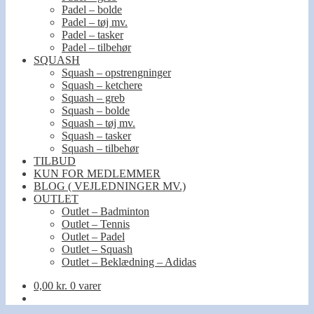
Padel – bolde
Padel – tøj mv.
Padel – tasker
Padel – tilbehør
SQUASH
Squash – opstrengninger
Squash – ketchere
Squash – greb
Squash – bolde
Squash – tøj mv.
Squash – tasker
Squash – tilbehør
TILBUD
KUN FOR MEDLEMMER
BLOG ( VEJLEDNINGER MV.)
OUTLET
Outlet – Badminton
Outlet – Tennis
Outlet – Padel
Outlet – Squash
Outlet – Beklædning – Adidas
0,00
kr.
0 varer