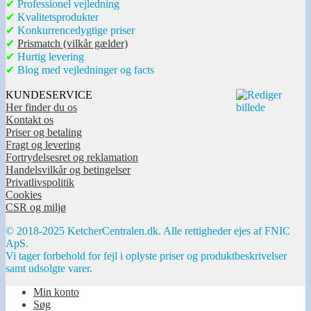
✔
Professionel vejledning
✔
Kvalitetsprodukter
✔
Konkurrencedygtige priser
✔
Prismatch (vilkår gælder)
✔
Hurtig levering
✔
Blog med vejledninger og facts
KUNDESERVICE
Her finder du os
Kontakt os
Priser og betaling
Fragt og levering
Fortrydelsesret og reklamation
Handelsvilkår og betingelser
Privatlivspolitik
Cookies
CSR og miljø
© 2018-2025 KetcherCentralen.dk. Alle rettigheder ejes af FNIC
ApS.
Vi tager forbehold for fejl i oplyste priser og produktbeskrivelser
samt udsolgte varer.
Min konto
Søg