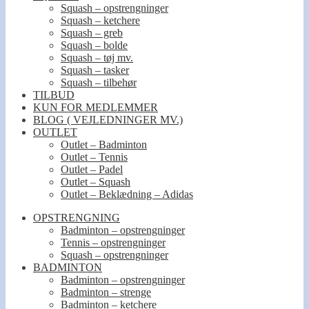
Squash – opstrengninger
Squash – ketchere
Squash – greb
Squash – bolde
Squash – tøj mv.
Squash – tasker
Squash – tilbehør
TILBUD
KUN FOR MEDLEMMER
BLOG ( VEJLEDNINGER MV.)
OUTLET
Outlet – Badminton
Outlet – Tennis
Outlet – Padel
Outlet – Squash
Outlet – Beklædning – Adidas
OPSTRENGNING
Badminton – opstrengninger
Tennis – opstrengninger
Squash – opstrengninger
BADMINTON
Badminton – opstrengninger
Badminton – strenge
Badminton – ketchere