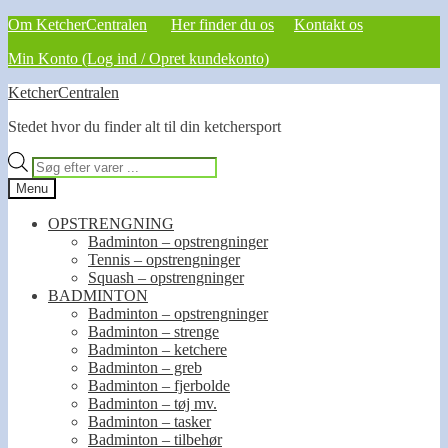
Om KetcherCentralen
Her finder du os
Kontakt os
Min Konto (Log ind / Opret kundekonto)
Spring
Spring
KetcherCentralen
til
til
Stedet hvor du finder alt til din ketchersport
navigation
indhold
Products
search
Menu
OPSTRENGNING
Badminton – opstrengninger
Tennis – opstrengninger
Squash – opstrengninger
BADMINTON
Badminton – opstrengninger
Badminton – strenge
Badminton – ketchere
Badminton – greb
Badminton – fjerbolde
Badminton – tøj mv.
Badminton – tasker
Badminton – tilbehør