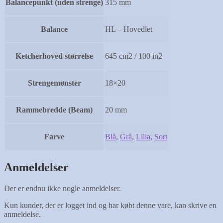
Balancepunkt (uden strenge)
315 mm
Balance
HL – Hovedlet
Ketcherhoved størrelse
645 cm2 / 100 in2
Strengemønster
18×20
Rammebredde (Beam)
20 mm
Farve
Blå
,
Grå
,
Lilla
,
Sort
Anmeldelser
Der er endnu ikke nogle anmeldelser.
Kun kunder, der er logget ind og har købt denne vare, kan skrive en
anmeldelse.