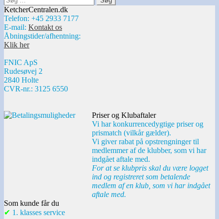
efter:
KetcherCentralen.dk
Telefon: +45 2933 7177
E-mail:
Kontakt os
Åbningstider/afhentning:
Klik her
FNIC ApS
Rudesøvej 2
2840 Holte
CVR-nr.: 3125 6550
Priser og Klubaftaler
Vi har konkurrencedygtige priser og
prismatch (vilkår gælder).
Vi giver rabat på opstrengninger til
medlemmer af de klubber, som vi har
indgået aftale med.
For at se klubpris skal du være logget
ind og registreret som betalende
medlem af en klub, som vi har indgået
aftale med.
Som kunde får du
✔
1. klasses service