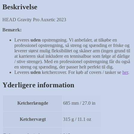
Beskrivelse
HEAD Gravity Pro Auxetic 2023
Bemærk:
Leveres
uden
opstrengning. Vi anbefaler, at tilkøbe en
professionel opstrengning, så streng og spænding er friske og
leverer størst mulig fleksibilitet og skåner arm (ingen grund til
at karrieren skal inkludere en tennisalbue som følge af dårlige
/ stive strenge). Med en professionel opstrengning får du også
en streng og spænding, der passer helt perfekt til dig.
Leveres
uden
ketchercover. For køb af covers / tasker se
her
.
Yderligere information
Ketcherlængde
685 mm / 27.0 in
Ketchervægt
315 g / 11.1 oz