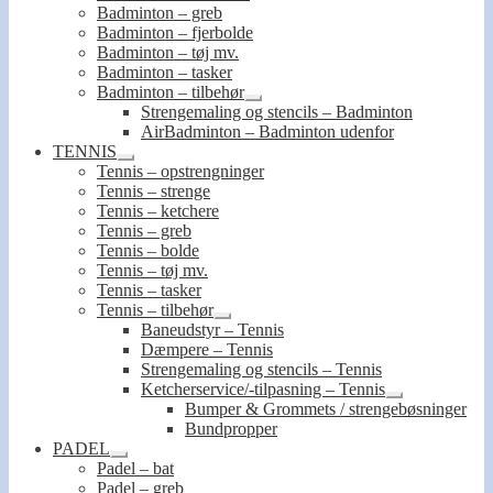
Badminton – greb
Badminton – fjerbolde
Badminton – tøj mv.
Badminton – tasker
Badminton – tilbehør
Udfold
Strengemaling og stencils – Badminton
undermenu
AirBadminton – Badminton udenfor
TENNIS
Udfold
Tennis – opstrengninger
undermenu
Tennis – strenge
Tennis – ketchere
Tennis – greb
Tennis – bolde
Tennis – tøj mv.
Tennis – tasker
Tennis – tilbehør
Udfold
Baneudstyr – Tennis
undermenu
Dæmpere – Tennis
Strengemaling og stencils – Tennis
Ketcherservice/-tilpasning – Tennis
Udfold
Bumper & Grommets / strengebøsninger
undermenu
Bundpropper
PADEL
Udfold
Padel – bat
undermenu
Padel – greb