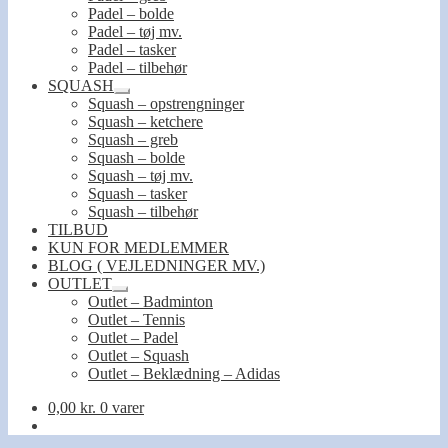
Padel – bolde
Padel – tøj mv.
Padel – tasker
Padel – tilbehør
SQUASH
Udfold
Squash – opstrengninger
undermenu
Squash – ketchere
Squash – greb
Squash – bolde
Squash – tøj mv.
Squash – tasker
Squash – tilbehør
TILBUD
KUN FOR MEDLEMMER
BLOG ( VEJLEDNINGER MV.)
OUTLET
Udfold
Outlet – Badminton
undermenu
Outlet – Tennis
Outlet – Padel
Outlet – Squash
Outlet – Beklædning – Adidas
0,00
kr.
0 varer