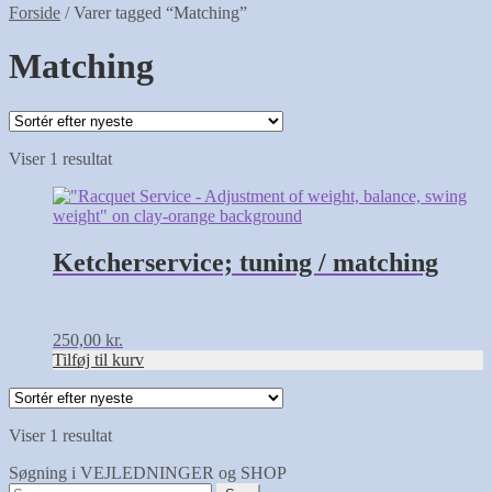
Forside
/
Varer tagged “Matching”
Matching
Viser 1 resultat
Ketcherservice; tuning / matching
250,00
kr.
Tilføj til kurv
Viser 1 resultat
Søgning i VEJLEDNINGER og SHOP
Søg