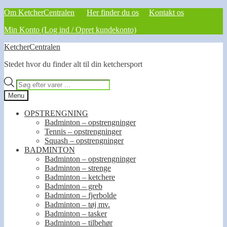
Om KetcherCentralen
Her finder du os
Kontakt os
Min Konto (Log ind / Opret kundekonto)
Spring
Spring
KetcherCentralen
til
til
Stedet hvor du finder alt til din ketchersport
navigation
indhold
Products
search
Menu
OPSTRENGNING
Badminton – opstrengninger
Tennis – opstrengninger
Squash – opstrengninger
BADMINTON
Badminton – opstrengninger
Badminton – strenge
Badminton – ketchere
Badminton – greb
Badminton – fjerbolde
Badminton – tøj mv.
Badminton – tasker
Badminton – tilbehør