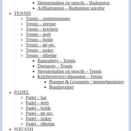
Strengemaling og stencils – Badminton
AirBadminton – Badminton udenfor
TENNIS
Tennis – opstrengninger
Tennis – strenge
Tennis – ketchere
Tennis – greb
Tennis – bolde
Tennis – tøj mv.
Tennis – tasker
Tennis – tilbehør
Baneudstyr – Tennis
Dæmpere – Tennis
Strengemaling og stencils – Tennis
Ketcherservice/-tilpasning – Tennis
Bumper & Grommets / strengebøsninger
Bundpropper
PADEL
Padel – bat
Padel – greb
Padel – bolde
Padel – tøj mv.
Padel – tasker
Padel – tilbehør
SQUASH