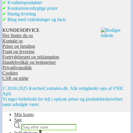
✔
Kvalitetsprodukter
✔
Konkurrencedygtige priser
✔
Hurtig levering
✔
Blog med vejledninger og facts
KUNDESERVICE
Her finder du os
Kontakt os
Priser og betaling
Fragt og levering
Fortrydelsesret og reklamation
Handelsvilkår og betingelser
Privatlivspolitik
Cookies
CSR og miljø
© 2018-2025 KetcherCentralen.dk. Alle rettigheder ejes af FNIC
ApS.
Vi tager forbehold for fejl i oplyste priser og produktbeskrivelser
samt udsolgte varer.
Min konto
Søg
Products
search
Indkøbskurv
0