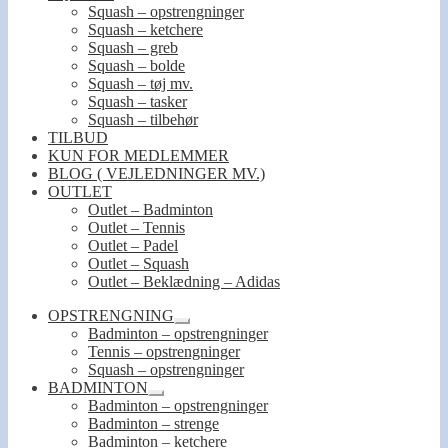
Squash – opstrengninger
Squash – ketchere
Squash – greb
Squash – bolde
Squash – tøj mv.
Squash – tasker
Squash – tilbehør
TILBUD
KUN FOR MEDLEMMER
BLOG ( VEJLEDNINGER MV.)
OUTLET
Outlet – Badminton
Outlet – Tennis
Outlet – Padel
Outlet – Squash
Outlet – Beklædning – Adidas
OPSTRENGNING
Udfold
Badminton – opstrengninger
undermenu
Tennis – opstrengninger
Squash – opstrengninger
BADMINTON
Udfold
Badminton – opstrengninger
undermenu
Badminton – strenge
Badminton – ketchere