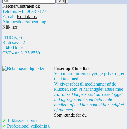
efter:
KetcherCentralen.dk
Telefon: +45 2933 7177
E-mail:
Kontakt os
Åbningstider/afhentning:
Klik her
FNIC ApS
Rudesøvej 2
2840 Holte
CVR-nr.: 3125 6550
Priser og Klubaftaler
Vi har konkurrencedygtige priser og er
til at tale med.
Vi giver rabat til medlemmer af de
klubber, som vi har indgået aftale med.
For at se klubpris skal du være logget
ind og registreret som betalende
medlem af en klub, som vi har indgået
aftale med.
Som kunde får du
✔
1. klasses service
✔
Professionel vejledning