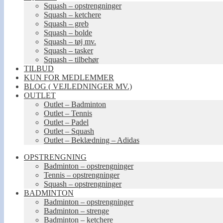
Squash – opstrengninger
Squash – ketchere
Squash – greb
Squash – bolde
Squash – tøj mv.
Squash – tasker
Squash – tilbehør
TILBUD
KUN FOR MEDLEMMER
BLOG ( VEJLEDNINGER MV.)
OUTLET
Outlet – Badminton
Outlet – Tennis
Outlet – Padel
Outlet – Squash
Outlet – Beklædning – Adidas
OPSTRENGNING
Badminton – opstrengninger
Tennis – opstrengninger
Squash – opstrengninger
BADMINTON
Badminton – opstrengninger
Badminton – strenge
Badminton – ketchere