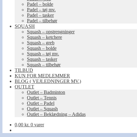
Padel – bolde
Padel – tøj mv.
Padel – tasker
Padel – tilbehør
SQUASH
Squash – opstrengninger
Squash – ketchere
Squash – greb
Squash – bolde
Squash – tøj mv.
Squash – tasker
Squash – tilbehør
TILBUD
KUN FOR MEDLEMMER
BLOG ( VEJLEDNINGER MV.)
OUTLET
Outlet – Badminton
Outlet – Tennis
Outlet – Padel
Outlet – Squash
Outlet – Beklædning – Adidas
0,00
kr.
0 varer