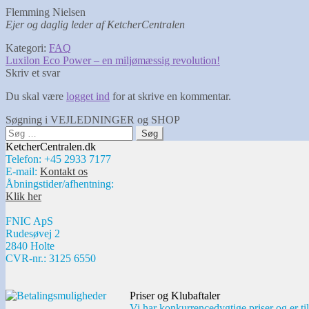
Flemming Nielsen
Ejer og daglig leder
af KetcherCentralen
Kategori:
FAQ
Indlægsnavigation
Forrige
Luxilon Eco Power – en miljømæssig revolution!
indlæg:
Skriv et svar
Du skal være
logget ind
for at skrive en kommentar.
Søgning i VEJLEDNINGER og SHOP
Søg
efter:
KetcherCentralen.dk
Telefon: +45 2933 7177
E-mail:
Kontakt os
Åbningstider/afhentning:
Klik her
FNIC ApS
Rudesøvej 2
2840 Holte
CVR-nr.: 3125 6550
Priser og Klubaftaler
Vi har konkurrencedygtige priser og er til