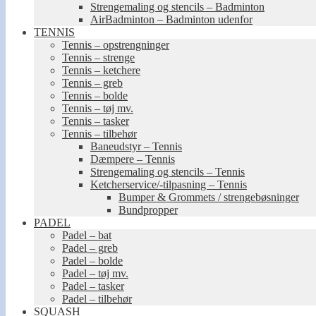
Strengemaling og stencils – Badminton
AirBadminton – Badminton udenfor
TENNIS
Tennis – opstrengninger
Tennis – strenge
Tennis – ketchere
Tennis – greb
Tennis – bolde
Tennis – tøj mv.
Tennis – tasker
Tennis – tilbehør
Baneudstyr – Tennis
Dæmpere – Tennis
Strengemaling og stencils – Tennis
Ketcherservice/-tilpasning – Tennis
Bumper & Grommets / strengebøsninger
Bundpropper
PADEL
Padel – bat
Padel – greb
Padel – bolde
Padel – tøj mv.
Padel – tasker
Padel – tilbehør
SQUASH