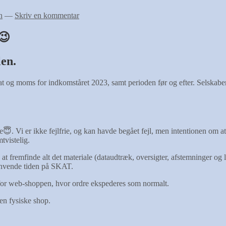
n
—
Skriv en kommentar
😉
en.
 og moms for indkomståret 2023, samt perioden før og efter. Selskabe
ke😇. Vi er ikke fejlfrie, og kan havde begået fejl, men intentionen om a
vistelig.
t fremfinde alt det materiale (dataudtræk, oversigter, afstemninger 
 anvende tiden på SKAT.
for web-shoppen, hvor ordre ekspederes som normalt.
en fysiske shop.