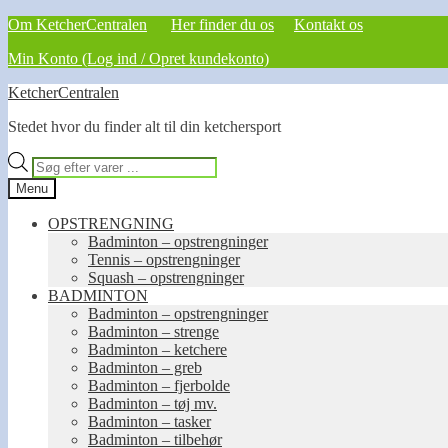
Om KetcherCentralen
Her finder du os
Kontakt os
Min Konto (Log ind / Opret kundekonto)
Spring
Spring
KetcherCentralen
til
til
Stedet hvor du finder alt til din ketchersport
navigation
indhold
Products
search
Menu
OPSTRENGNING
Badminton – opstrengninger
Tennis – opstrengninger
Squash – opstrengninger
BADMINTON
Badminton – opstrengninger
Badminton – strenge
Badminton – ketchere
Badminton – greb
Badminton – fjerbolde
Badminton – tøj mv.
Badminton – tasker
Badminton – tilbehør