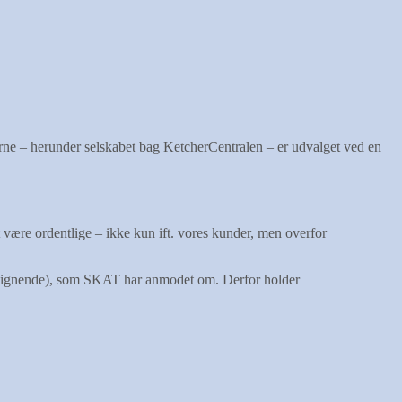
rne – herunder selskabet bag KetcherCentralen – er udvalget ved en
t være ordentlige – ikke kun ift. vores kunder, men overfor
og lignende), som SKAT har anmodet om. Derfor holder