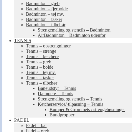
Badminton – greb
Badminton – fjerbolde
Badminton – tøj mv.
Badminton – tasker
Badminton – tilbehør
Strengemaling og stencils – Badminton
AirBadminton – Badminton udenfor
TENNIS
Tennis – opstrengninger
Tennis – strenge
Tennis – ketchere
Tennis – greb
Tennis – bolde
Tennis – tøj mv.
Tennis – tasker
Tennis – tilbehør
Baneudstyr – Tennis
Dæmpere – Tennis
Strengemaling og stencils – Tennis
Ketcherservice/-tilpasning – Tennis
Bumper & Grommets / strengebøsninger
Bundpropper
PADEL
Padel – bat
Padel – greb