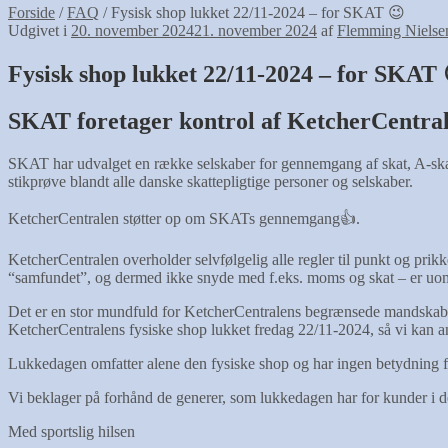
Forside
/
FAQ
/
Fysisk shop lukket 22/11-2024 – for SKAT 😉
Udgivet i
20. november 2024
21. november 2024
af
Flemming Nielse
Fysisk shop lukket 22/11-2024 – for SKAT 
SKAT foretager kontrol af KetcherCentral
SKAT har udvalget en række selskaber for gennemgang af skat, A-skat
stikprøve blandt alle danske skattepligtige personer og selskaber.
KetcherCentralen støtter op om SKATs gennemgang👍.
KetcherCentralen overholder selvfølgelig alle regler til punkt og prik
“samfundet”, og dermed ikke snyde med f.eks. moms og skat – er uomt
Det er en stor mundfuld for KetcherCentralens begrænsede mandskab a
KetcherCentralens fysiske shop lukket fredag 22/11-2024, så vi kan
Lukkedagen omfatter alene den fysiske shop og har ingen betydning 
Vi beklager på forhånd de generer, som lukkedagen har for kunder i d
Med sportslig hilsen