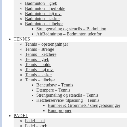
Badminton – greb
Badminton – fjerbolde
Badminton – tøj mv.
Badminton – tasker
Badminton – tilbehør
Strengemaling og stencils – Badminton
AirBadminton – Badminton udenfor
TENNIS
Tennis – opstrengninger
Tennis – strenge
Tennis – ketchere
Tennis – greb
Tennis – bolde
Tennis – tøj mv.
Tennis – tasker
Tennis – tilbehør
Baneudstyr – Tennis
Dæmpere – Tennis
Strengemaling og stencils – Tennis
Ketcherservice/-tilpasning – Tennis
Bumper & Grommets / strengebøsninger
Bundpropper
PADEL
Padel – bat
Padel – greb