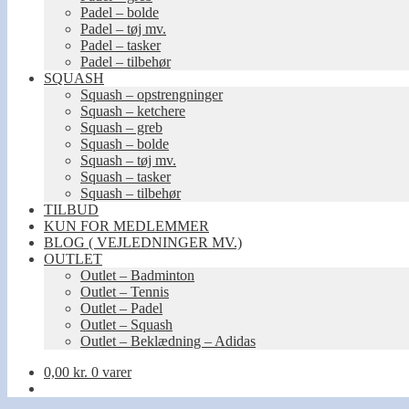
Padel – bolde
Padel – tøj mv.
Padel – tasker
Padel – tilbehør
SQUASH
Squash – opstrengninger
Squash – ketchere
Squash – greb
Squash – bolde
Squash – tøj mv.
Squash – tasker
Squash – tilbehør
TILBUD
KUN FOR MEDLEMMER
BLOG ( VEJLEDNINGER MV.)
OUTLET
Outlet – Badminton
Outlet – Tennis
Outlet – Padel
Outlet – Squash
Outlet – Beklædning – Adidas
0,00
kr.
0 varer