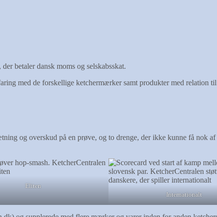
 der betaler dansk moms og selskabsskat.
erfaring med de forskellige ketchermærker samt produkter med relation ti
ning og overskud på en prøve, og to drenge, der ikke kunne få nok af b
Eliten
Internationalt
.dk) og supplerede med flere mærker og varer inden for anden ketchers