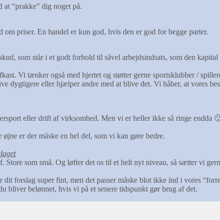
nd at “prakke” dig noget på.
ed om priser. En handel er kun god, hvis den er god for begge parter.
kud, som står i et godt forhold til såvel arbejdsindsats, som den kapital 
fkast. Vi tænker også med hjertet og støtter gerne sportsklubber / sp
ive dygtigere eller hjælper andre med at blive det. Vi håber, at vores be
chersport eller drift af virksomhed. Men vi er heller ikke så ringe end
ne øjne er der måske en hel del, som vi kan gøre bedre.
slaget
af. Store som små. Og løfter det os til et helt nyt niveau, så sætter vi ge
r dit forslag super fint, men det passer måske blot ikke ind i vores “for
u bliver belønnet, hvis vi på et senere tidspunkt gør brug af det.