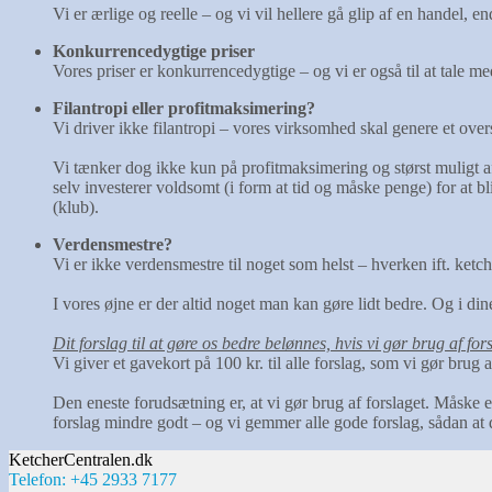
Vi er ærlige og reelle – og vi vil hellere gå glip af en handel, e
Konkurrencedygtige priser
Vores priser er konkurrencedygtige – og vi er også til at tale m
Filantropi eller profitmaksimering?
Vi driver ikke filantropi – vores virksomhed skal genere et overs
Vi tænker dog ikke kun på profitmaksimering og størst muligt a
selv investerer voldsomt (i form at tid og måske penge) for at bl
(klub).
Verdensmestre?
Vi er ikke verdensmestre til noget som helst – hverken ift. ket
I vores øjne er der altid noget man kan gøre lidt bedre. Og i di
Dit forslag til at gøre os bedre belønnes, hvis vi gør brug af for
Vi giver et gavekort på 100 kr. til alle forslag, som vi gør brug 
Den eneste forudsætning er, at vi gør brug af forslaget. Måske e
forslag mindre godt – og vi gemmer alle gode forslag, sådan at d
KetcherCentralen.dk
Telefon: +45 2933 7177