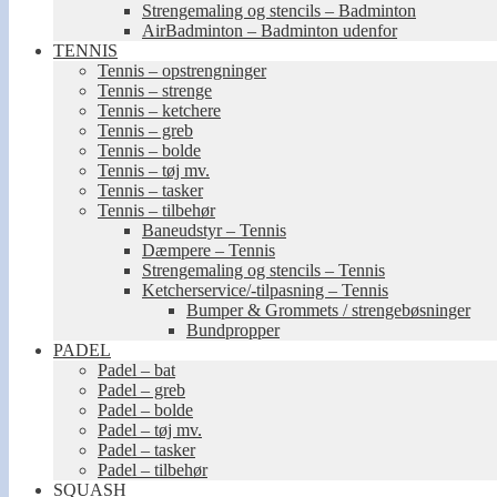
Strengemaling og stencils – Badminton
AirBadminton – Badminton udenfor
TENNIS
Tennis – opstrengninger
Tennis – strenge
Tennis – ketchere
Tennis – greb
Tennis – bolde
Tennis – tøj mv.
Tennis – tasker
Tennis – tilbehør
Baneudstyr – Tennis
Dæmpere – Tennis
Strengemaling og stencils – Tennis
Ketcherservice/-tilpasning – Tennis
Bumper & Grommets / strengebøsninger
Bundpropper
PADEL
Padel – bat
Padel – greb
Padel – bolde
Padel – tøj mv.
Padel – tasker
Padel – tilbehør
SQUASH