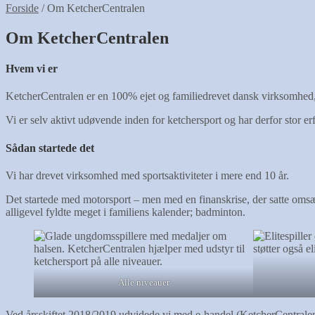
Forside
/
Om KetcherCentralen
Om KetcherCentralen
Hvem vi er
KetcherCentralen er en 100% ejet og familiedrevet dansk virksomhed,
Vi er selv aktivt udøvende inden for ketchersport og har derfor stor 
Sådan startede det
Vi har drevet virksomhed med sportsaktiviteter i mere end 10 år.
Det startede med motorsport – men med en finanskrise, der satte omsæt
alligevel fyldte meget i familiens kalender; badminton.
Alle niveauer
Ved årsskiftet 2018/2019 udvidede vi med e-handel (KetcherCentralen