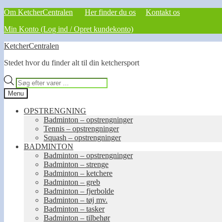
Om KetcherCentralen
Her finder du os
Kontakt os
Min Konto (Log ind / Opret kundekonto)
Spring
Spring
KetcherCentralen
til
til
Stedet hvor du finder alt til din ketchersport
navigation
indhold
Products
search
Menu
OPSTRENGNING
Badminton – opstrengninger
Tennis – opstrengninger
Squash – opstrengninger
BADMINTON
Badminton – opstrengninger
Badminton – strenge
Badminton – ketchere
Badminton – greb
Badminton – fjerbolde
Badminton – tøj mv.
Badminton – tasker
Badminton – tilbehør