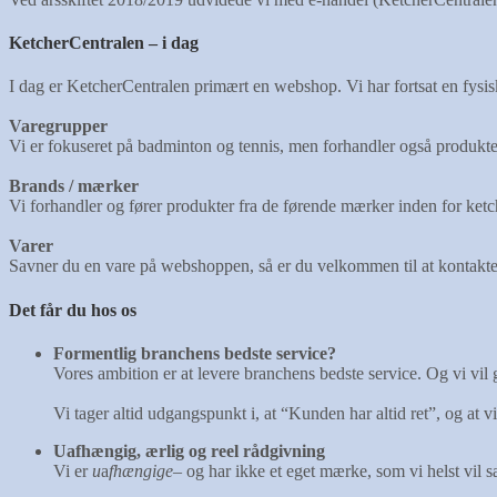
KetcherCentralen – i dag
I dag er KetcherCentralen primært en webshop. Vi har fortsat en fysisk
Varegrupper
Vi er fokuseret på badminton og tennis, men forhandler også produkter 
Brands / mærker
Vi forhandler og fører produkter fra de førende mærker inden for k
Varer
Savner du en vare på webshoppen, så er du velkommen til at kontakte os
Det får du hos os
Formentlig branchens bedste service?
Vores ambition er at levere branchens bedste service. Og vi vil
Vi tager altid udgangspunkt i, at “Kunden har altid ret”, og at 
Uafhængig, ærlig og reel rådgivning
Vi er
u
a
fhængige
– og har ikke et eget mærke, som vi helst vil s