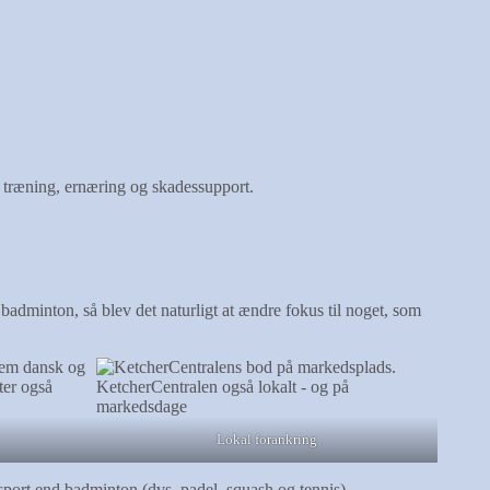
l træning, ernæring og skadessupport.
adminton, så blev det naturligt at ændre fokus til noget, som
Lokal forankring
port end badminton (dvs. padel, squash og tennis).