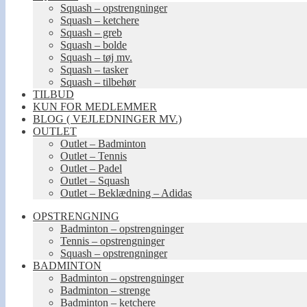
Squash – opstrengninger
Squash – ketchere
Squash – greb
Squash – bolde
Squash – tøj mv.
Squash – tasker
Squash – tilbehør
TILBUD
KUN FOR MEDLEMMER
BLOG ( VEJLEDNINGER MV.)
OUTLET
Outlet – Badminton
Outlet – Tennis
Outlet – Padel
Outlet – Squash
Outlet – Beklædning – Adidas
OPSTRENGNING
Badminton – opstrengninger
Tennis – opstrengninger
Squash – opstrengninger
BADMINTON
Badminton – opstrengninger
Badminton – strenge
Badminton – ketchere