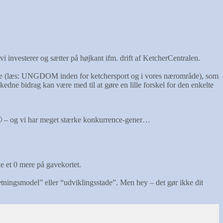
vi investerer og sætter på højkant ifm. drift af KetcherCentralen.
illere (læs: UNGDOM inden for ketchersport og i vores nærområde), som
skedne bidrag kan være med til at gøre en lille forskel for den enkelte
da 🙂 – og vi har meget stærke konkurrence-gener…
rne et 0 mere på gavekortet.
retningsmodel” eller “udviklingsstade”. Men hey – det gør ikke dit