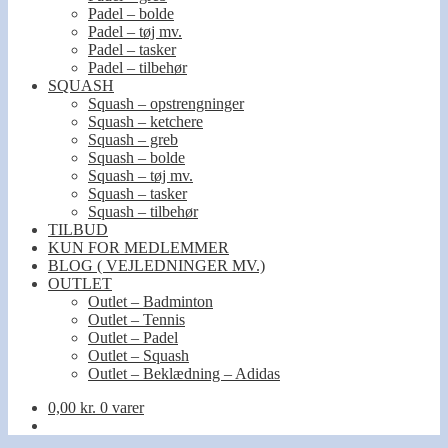
Padel – bolde
Padel – tøj mv.
Padel – tasker
Padel – tilbehør
SQUASH
Squash – opstrengninger
Squash – ketchere
Squash – greb
Squash – bolde
Squash – tøj mv.
Squash – tasker
Squash – tilbehør
TILBUD
KUN FOR MEDLEMMER
BLOG ( VEJLEDNINGER MV.)
OUTLET
Outlet – Badminton
Outlet – Tennis
Outlet – Padel
Outlet – Squash
Outlet – Beklædning – Adidas
0,00
kr.
0 varer