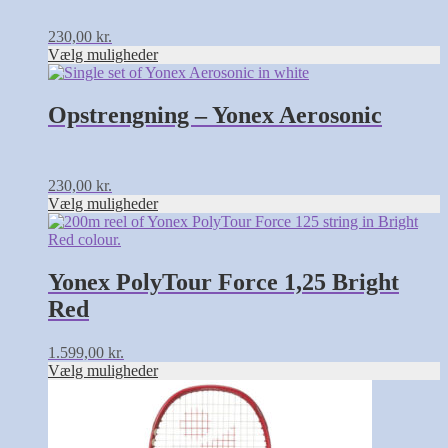
230,00
kr.
Vælg muligheder
Opstrengning – Yonex Aerosonic
230,00
kr.
Vælg muligheder
Dette
vare
har
flere
Yonex PolyTour Force 1,25 Bright
varianter.
Red
Mulighederne
kan
vælges
1.599,00
kr.
på
Vælg muligheder
varesiden
Dette
vare
har
flere