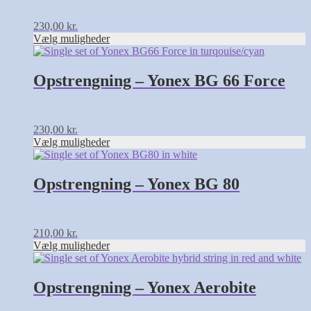
Mulighederne
kan
230,00
kr.
vælges
Vælg muligheder
på
Dette
varesiden
vare
har
Opstrengning – Yonex BG 66 Force
flere
varianter.
Mulighederne
kan
230,00
kr.
vælges
Vælg muligheder
på
Dette
varesiden
vare
har
Opstrengning – Yonex BG 80
flere
varianter.
Mulighederne
kan
210,00
kr.
vælges
Vælg muligheder
på
varesiden
Opstrengning – Yonex Aerobite