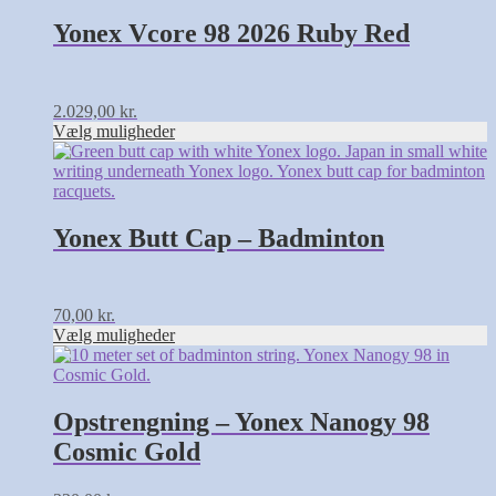
flere
varianter.
Yonex Vcore 98 2026 Ruby Red
Mulighederne
kan
vælges
på
2.029,00
kr.
varesiden
Vælg muligheder
Dette
vare
har
flere
varianter.
Yonex Butt Cap – Badminton
Mulighederne
kan
vælges
på
70,00
kr.
varesiden
Vælg muligheder
Opstrengning – Yonex Nanogy 98
Cosmic Gold