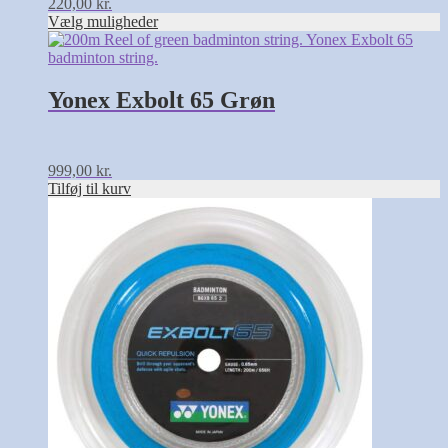
220,00
kr.
Vælg muligheder
Yonex Exbolt 65 Grøn
999,00
kr.
Tilføj til kurv