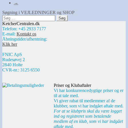
→
Søgning i VEJLEDNINGER og SHOP
Søg
efter:
KetcherCentralen.dk
Telefon: +45 2933 7177
E-mail:
Kontakt os
Åbningstider/afhentning:
Klik her
FNIC ApS
Rudesøvej 2
2840 Holte
CVR-nr.: 3125 6550
Priser og Klubaftaler
Vi har konkurrencedygtige priser og er
til at tale med.
Vi giver rabat til medlemmer af de
klubber, som vi har indgået aftale med.
For at se klubpris skal du være logget
ind og registreret som betalende
medlem af en klub, som vi har indgået
aftale med.