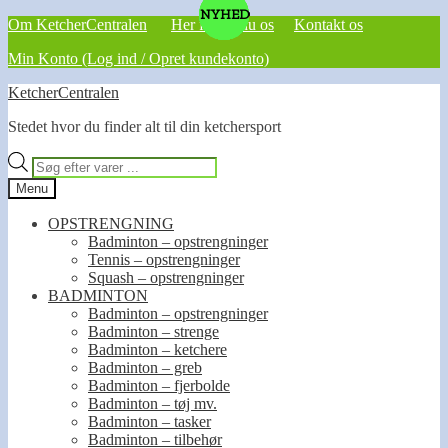
NYHED
NYHED
NYHED
NYHED
NYHED
NYHED
Om KetcherCentralen
Her finder du os
Kontakt os
Min Konto (Log ind / Opret kundekonto)
Spring
Spring
KetcherCentralen
til
til
Stedet hvor du finder alt til din ketchersport
navigation
indhold
Products
search
Menu
OPSTRENGNING
Badminton – opstrengninger
Tennis – opstrengninger
Squash – opstrengninger
BADMINTON
Badminton – opstrengninger
Badminton – strenge
Badminton – ketchere
Badminton – greb
Badminton – fjerbolde
Badminton – tøj mv.
Badminton – tasker
Badminton – tilbehør