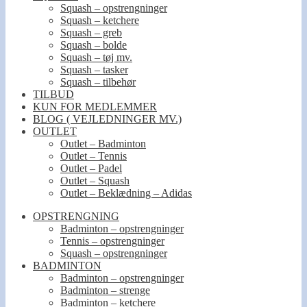
Squash – opstrengninger
Squash – ketchere
Squash – greb
Squash – bolde
Squash – tøj mv.
Squash – tasker
Squash – tilbehør
TILBUD
KUN FOR MEDLEMMER
BLOG ( VEJLEDNINGER MV.)
OUTLET
Outlet – Badminton
Outlet – Tennis
Outlet – Padel
Outlet – Squash
Outlet – Beklædning – Adidas
OPSTRENGNING
Badminton – opstrengninger
Tennis – opstrengninger
Squash – opstrengninger
BADMINTON
Badminton – opstrengninger
Badminton – strenge
Badminton – ketchere