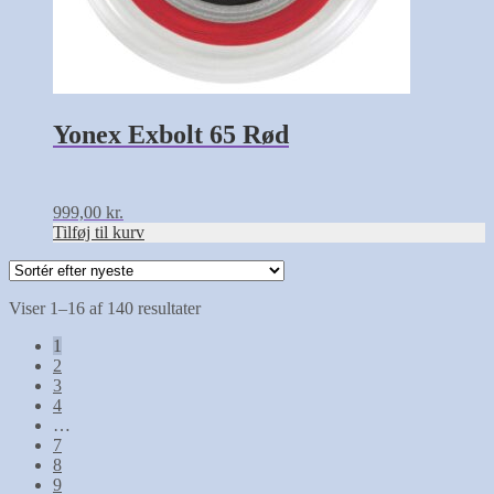
Yonex Exbolt 65 Rød
999,00
kr.
Tilføj til kurv
Sorteret
Viser 1–16 af 140 resultater
efter
1
seneste
2
3
4
…
7
8
9