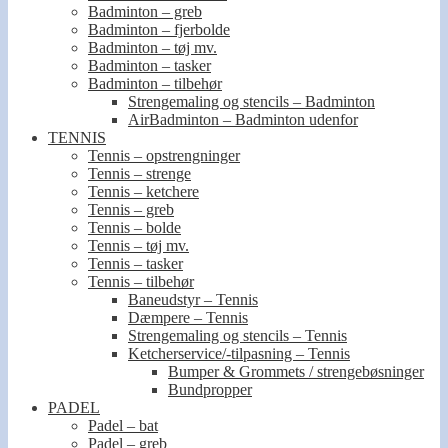
Badminton – greb
Badminton – fjerbolde
Badminton – tøj mv.
Badminton – tasker
Badminton – tilbehør
Strengemaling og stencils – Badminton
AirBadminton – Badminton udenfor
TENNIS
Tennis – opstrengninger
Tennis – strenge
Tennis – ketchere
Tennis – greb
Tennis – bolde
Tennis – tøj mv.
Tennis – tasker
Tennis – tilbehør
Baneudstyr – Tennis
Dæmpere – Tennis
Strengemaling og stencils – Tennis
Ketcherservice/-tilpasning – Tennis
Bumper & Grommets / strengebøsninger
Bundpropper
PADEL
Padel – bat
Padel – greb