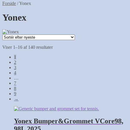
Forside
/
Yonex
Yonex
Sorteret
Viser 1–16 af 140 resultater
efter
1
seneste
2
3
4
…
7
8
9
→
Yonex Bumper&Grommet VCore98,
98L 2025