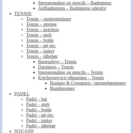
Strengemaling og stencils – Badminton
AirBadminton – Badminton udenfor
TENNIS
Tennis – opstrengninger
Tennis – strenge
Tennis – ketchere
Tennis – greb
Tennis – bolde
Tennis – tøj mv.
Tennis – tasker
Tennis – tilbehør
Baneudstyr – Tennis
Dæmpere – Tennis
Strengemaling og stencils – Tennis
Ketcherservice/-tilpasning – Tennis
Bumper & Grommets / strengebøsninger
Bundpropper
PADEL
Padel – bat
Padel – greb
Padel – bolde
Padel – tøj mv.
Padel – tasker
Padel – tilbehør
SQUASH