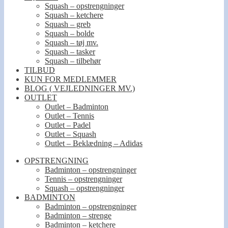
Squash – opstrengninger
Squash – ketchere
Squash – greb
Squash – bolde
Squash – tøj mv.
Squash – tasker
Squash – tilbehør
TILBUD
KUN FOR MEDLEMMER
BLOG ( VEJLEDNINGER MV.)
OUTLET
Outlet – Badminton
Outlet – Tennis
Outlet – Padel
Outlet – Squash
Outlet – Beklædning – Adidas
OPSTRENGNING
Badminton – opstrengninger
Tennis – opstrengninger
Squash – opstrengninger
BADMINTON
Badminton – opstrengninger
Badminton – strenge
Badminton – ketchere