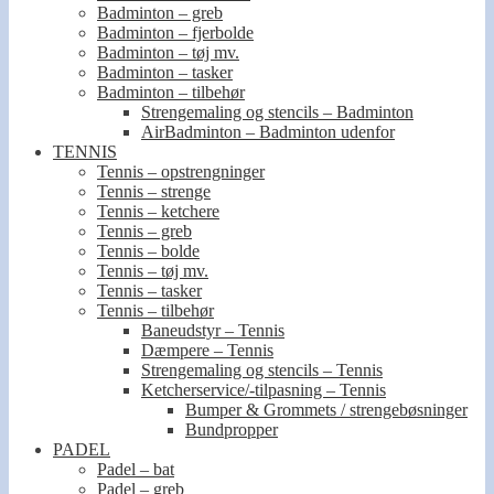
Badminton – greb
Badminton – fjerbolde
Badminton – tøj mv.
Badminton – tasker
Badminton – tilbehør
Strengemaling og stencils – Badminton
AirBadminton – Badminton udenfor
TENNIS
Tennis – opstrengninger
Tennis – strenge
Tennis – ketchere
Tennis – greb
Tennis – bolde
Tennis – tøj mv.
Tennis – tasker
Tennis – tilbehør
Baneudstyr – Tennis
Dæmpere – Tennis
Strengemaling og stencils – Tennis
Ketcherservice/-tilpasning – Tennis
Bumper & Grommets / strengebøsninger
Bundpropper
PADEL
Padel – bat
Padel – greb