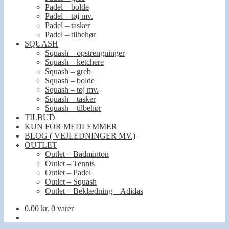
Padel – bolde
Padel – tøj mv.
Padel – tasker
Padel – tilbehør
SQUASH
Squash – opstrengninger
Squash – ketchere
Squash – greb
Squash – bolde
Squash – tøj mv.
Squash – tasker
Squash – tilbehør
TILBUD
KUN FOR MEDLEMMER
BLOG ( VEJLEDNINGER MV.)
OUTLET
Outlet – Badminton
Outlet – Tennis
Outlet – Padel
Outlet – Squash
Outlet – Beklædning – Adidas
0,00
kr.
0 varer