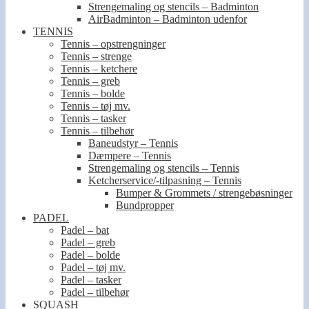
Strengemaling og stencils – Badminton
AirBadminton – Badminton udenfor
TENNIS
Tennis – opstrengninger
Tennis – strenge
Tennis – ketchere
Tennis – greb
Tennis – bolde
Tennis – tøj mv.
Tennis – tasker
Tennis – tilbehør
Baneudstyr – Tennis
Dæmpere – Tennis
Strengemaling og stencils – Tennis
Ketcherservice/-tilpasning – Tennis
Bumper & Grommets / strengebøsninger
Bundpropper
PADEL
Padel – bat
Padel – greb
Padel – bolde
Padel – tøj mv.
Padel – tasker
Padel – tilbehør
SQUASH