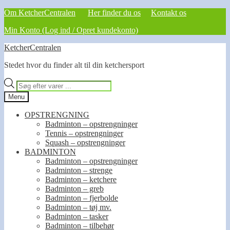
Om KetcherCentralen
Her finder du os
Kontakt os
Min Konto (Log ind / Opret kundekonto)
Spring
Spring
KetcherCentralen
til
til
Stedet hvor du finder alt til din ketchersport
navigation
indhold
Products
search
Menu
OPSTRENGNING
Badminton – opstrengninger
Tennis – opstrengninger
Squash – opstrengninger
BADMINTON
Badminton – opstrengninger
Badminton – strenge
Badminton – ketchere
Badminton – greb
Badminton – fjerbolde
Badminton – tøj mv.
Badminton – tasker
Badminton – tilbehør