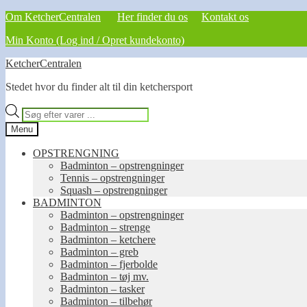
Om KetcherCentralen
Her finder du os
Kontakt os
Min Konto (Log ind / Opret kundekonto)
Spring
Spring
KetcherCentralen
til
til
Stedet hvor du finder alt til din ketchersport
navigation
indhold
Products
search
Menu
OPSTRENGNING
Badminton – opstrengninger
Tennis – opstrengninger
Squash – opstrengninger
BADMINTON
Badminton – opstrengninger
Badminton – strenge
Badminton – ketchere
Badminton – greb
Badminton – fjerbolde
Badminton – tøj mv.
Badminton – tasker
Badminton – tilbehør