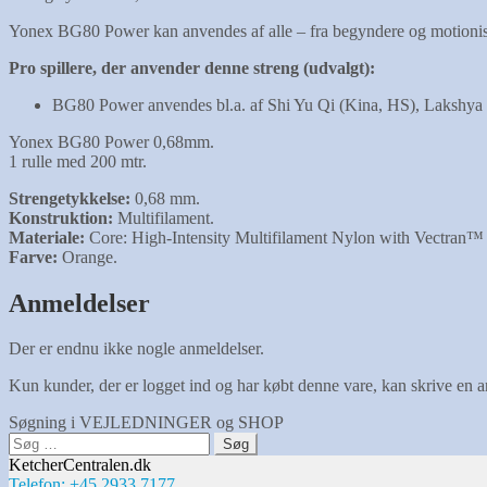
Yonex BG80 Power kan anvendes af alle – fra begyndere og motionister t
Pro spillere, der anvender denne streng (udvalgt):
BG80 Power anvendes bl.a. af Shi Yu Qi (Kina, HS), Lakshya 
Yonex BG80 Power 0,68mm.
1 rulle med 200 mtr.
Strengetykkelse:
0,68 mm.
Konstruktion:
Multifilament.
Materiale:
Core: High-Intensity Multifilament Nylon with Vectran™ 
Farve:
Orange.
Anmeldelser
Der er endnu ikke nogle anmeldelser.
Kun kunder, der er logget ind og har købt denne vare, kan skrive en 
Søgning i VEJLEDNINGER og SHOP
Søg
efter:
KetcherCentralen.dk
Telefon: +45 2933 7177