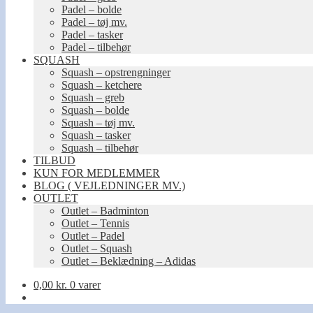
Padel – bolde
Padel – tøj mv.
Padel – tasker
Padel – tilbehør
SQUASH
Squash – opstrengninger
Squash – ketchere
Squash – greb
Squash – bolde
Squash – tøj mv.
Squash – tasker
Squash – tilbehør
TILBUD
KUN FOR MEDLEMMER
BLOG ( VEJLEDNINGER MV.)
OUTLET
Outlet – Badminton
Outlet – Tennis
Outlet – Padel
Outlet – Squash
Outlet – Beklædning – Adidas
0,00
kr.
0 varer