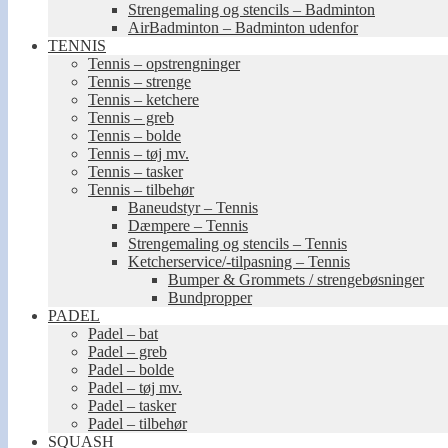
Strengemaling og stencils – Badminton
AirBadminton – Badminton udenfor
TENNIS
Tennis – opstrengninger
Tennis – strenge
Tennis – ketchere
Tennis – greb
Tennis – bolde
Tennis – tøj mv.
Tennis – tasker
Tennis – tilbehør
Baneudstyr – Tennis
Dæmpere – Tennis
Strengemaling og stencils – Tennis
Ketcherservice/-tilpasning – Tennis
Bumper & Grommets / strengebøsninger
Bundpropper
PADEL
Padel – bat
Padel – greb
Padel – bolde
Padel – tøj mv.
Padel – tasker
Padel – tilbehør
SQUASH