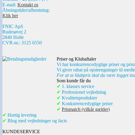
E-mail:
Kontakt os
Åbningstider/afhentning:
Klik her
FNIC ApS
Rudesøvej 2
2840 Holte
CVR-nr.: 3125 6550
Priser og Klubaftaler
Vi har konkurrencedygtige priser og pris
Vi giver rabat på opstrengninger til medl
For at se klubpris skal du være logget in
Som kunde får du
✔
1. klasses service
✔
Professionel vejledning
✔
Kvalitetsprodukter
✔
Konkurrencedygtige priser
✔
Prismatch (vilkår gælder)
✔
Hurtig levering
✔
Blog med vejledninger og facts
KUNDESERVICE