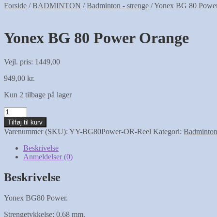
Forside
/
BADMINTON
/
Badminton - strenge
/
Yonex BG 80 Powe
Yonex BG 80 Power Orange
Vejl. pris: 1449,00
949,00
kr.
Kun 2 tilbage på lager
Yonex
BG
Tilføj til kurv
80
Varenummer (SKU):
YY-BG80Power-OR-Reel
Kategori:
Badminton 
Power
Orange
Beskrivelse
antal
Anmeldelser (0)
Beskrivelse
Yonex BG80 Power.
Strengetykkelse: 0,68 mm.