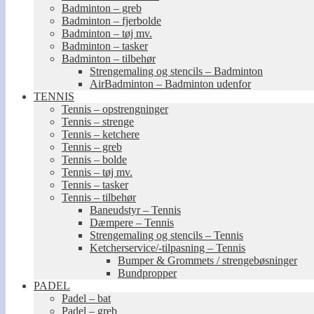
Badminton – greb
Badminton – fjerbolde
Badminton – tøj mv.
Badminton – tasker
Badminton – tilbehør
Strengemaling og stencils – Badminton
AirBadminton – Badminton udenfor
TENNIS
Tennis – opstrengninger
Tennis – strenge
Tennis – ketchere
Tennis – greb
Tennis – bolde
Tennis – tøj mv.
Tennis – tasker
Tennis – tilbehør
Baneudstyr – Tennis
Dæmpere – Tennis
Strengemaling og stencils – Tennis
Ketcherservice/-tilpasning – Tennis
Bumper & Grommets / strengebøsninger
Bundpropper
PADEL
Padel – bat
Padel – greb