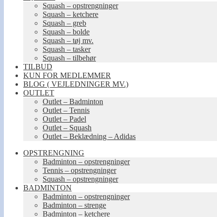
Squash – opstrengninger
Squash – ketchere
Squash – greb
Squash – bolde
Squash – tøj mv.
Squash – tasker
Squash – tilbehør
TILBUD
KUN FOR MEDLEMMER
BLOG ( VEJLEDNINGER MV.)
OUTLET
Outlet – Badminton
Outlet – Tennis
Outlet – Padel
Outlet – Squash
Outlet – Beklædning – Adidas
OPSTRENGNING
Badminton – opstrengninger
Tennis – opstrengninger
Squash – opstrengninger
BADMINTON
Badminton – opstrengninger
Badminton – strenge
Badminton – ketchere