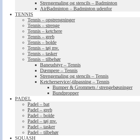
Strengemaling og stencils – Badminton
AirBadminton – Badminton udenfor
TENNIS
Tennis – opstrengninger
Tennis – strenge
Tennis – ketchere
Tennis – greb
Tennis – bolde
Tennis – tøj mv.
Tennis – tasker
Tennis – tilbehør
Baneudstyr – Tennis
Dæmpere – Tennis
Strengemaling og stencils – Tennis
Ketcherservice/-tilpasning – Tennis
Bumper & Grommets / strengebøsninger
Bundpropper
PADEL
Padel – bat
Padel – greb
Padel – bolde
Padel – tøj mv.
Padel – tasker
Padel – tilbehør
SQUASH