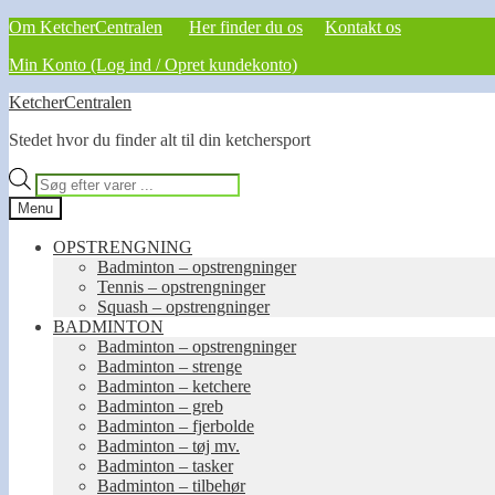
Om KetcherCentralen
Her finder du os
Kontakt os
Min Konto (Log ind / Opret kundekonto)
Spring
Spring
KetcherCentralen
til
til
Stedet hvor du finder alt til din ketchersport
navigation
indhold
Products
search
Menu
OPSTRENGNING
Badminton – opstrengninger
Tennis – opstrengninger
Squash – opstrengninger
BADMINTON
Badminton – opstrengninger
Badminton – strenge
Badminton – ketchere
Badminton – greb
Badminton – fjerbolde
Badminton – tøj mv.
Badminton – tasker
Badminton – tilbehør