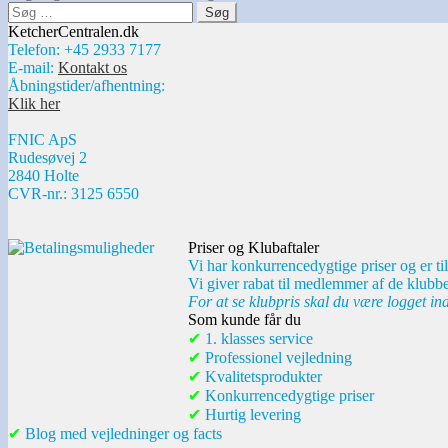
Søg
efter:
KetcherCentralen.dk
Telefon: +45 2933 7177
E-mail:
Kontakt os
Åbningstider/afhentning:
Klik her
FNIC ApS
Rudesøvej 2
2840 Holte
CVR-nr.: 3125 6550
Priser og Klubaftaler
Vi har konkurrencedygtige priser og er til
Vi giver rabat til medlemmer af de klubbe
For at se klubpris skal du være logget in
Som kunde får du
✔
1. klasses service
✔
Professionel vejledning
✔
Kvalitetsprodukter
✔
Konkurrencedygtige priser
✔
Hurtig levering
✔
Blog med vejledninger og facts