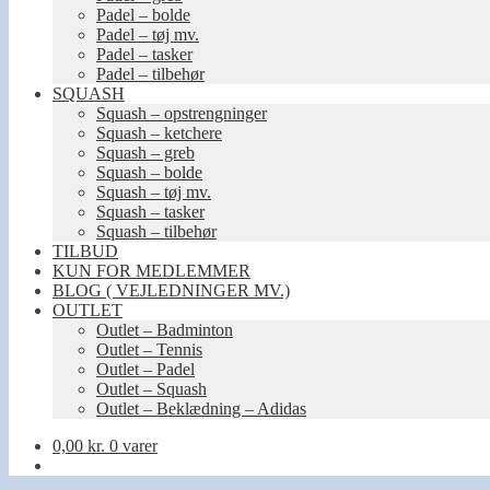
Padel – bolde
Padel – tøj mv.
Padel – tasker
Padel – tilbehør
SQUASH
Squash – opstrengninger
Squash – ketchere
Squash – greb
Squash – bolde
Squash – tøj mv.
Squash – tasker
Squash – tilbehør
TILBUD
KUN FOR MEDLEMMER
BLOG ( VEJLEDNINGER MV.)
OUTLET
Outlet – Badminton
Outlet – Tennis
Outlet – Padel
Outlet – Squash
Outlet – Beklædning – Adidas
0,00
kr.
0 varer