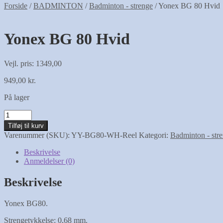
Forside
/
BADMINTON
/
Badminton - strenge
/
Yonex BG 80 Hvid
Yonex BG 80 Hvid
Vejl. pris: 1349,00
949,00
kr.
På lager
Yonex
BG
Tilføj til kurv
80
Varenummer (SKU):
YY-BG80-WH-Reel
Kategori:
Badminton - str
Hvid
antal
Beskrivelse
Anmeldelser (0)
Beskrivelse
Yonex BG80.
Strengetykkelse: 0,68 mm.