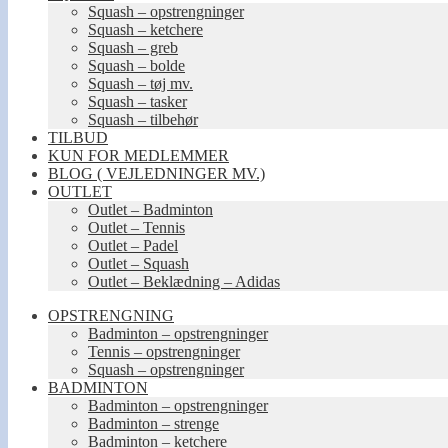
Squash – opstrengninger
Squash – ketchere
Squash – greb
Squash – bolde
Squash – tøj mv.
Squash – tasker
Squash – tilbehør
TILBUD
KUN FOR MEDLEMMER
BLOG ( VEJLEDNINGER MV.)
OUTLET
Outlet – Badminton
Outlet – Tennis
Outlet – Padel
Outlet – Squash
Outlet – Beklædning – Adidas
OPSTRENGNING
Badminton – opstrengninger
Tennis – opstrengninger
Squash – opstrengninger
BADMINTON
Badminton – opstrengninger
Badminton – strenge
Badminton – ketchere