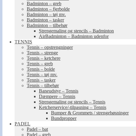
Badminton – greb
Badminton – fjerbolde
Badminton – tøj mv.
Badminton – tasker
Badminton – tilbehør
Strengemaling og stencils – Badminton
AirBadminton – Badminton udenfor
TENNIS
Tennis – opstrengninger
Tennis – strenge
Tennis – ketchere
Tennis – greb
Tennis – bolde
Tennis – tøj mv.
Tennis – tasker
Tennis – tilbehør
Baneudstyr – Tennis
Dæmpere – Tennis
Strengemaling og stencils – Tennis
Ketcherservice/-tilpasning – Tennis
Bumper & Grommets / strengebøsninger
Bundpropper
PADEL
Padel – bat
Padel – greb