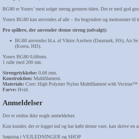
BG80 er Yonex’ mest solgte streng gennem tiden. Det er med god grun
Yonex BG80 kan anvendes af alle – fra begyndere og motionister til turn
Pro spillere, der anvender denne streng (udvalgt):
BG80 anvendes bl.a. af Viktor Axelsen (Danmark, HS), An Se
(Korea, HD).
Yonex BG80 0,68mm.
1 rulle med 200 mtr.
Strengetykkelse:
0,68 mm.
Konstruktion:
Multifilament.
Materiale:
Core: High Polymer Nylon Multifilament with Vectran™ 
Farve:
Hvid.
Anmeldelser
Der er endnu ikke nogle anmeldelser.
Kun kunder, der er logget ind og har købt denne vare, kan skrive en 
Søgning i VEJLEDNINGER og SHOP