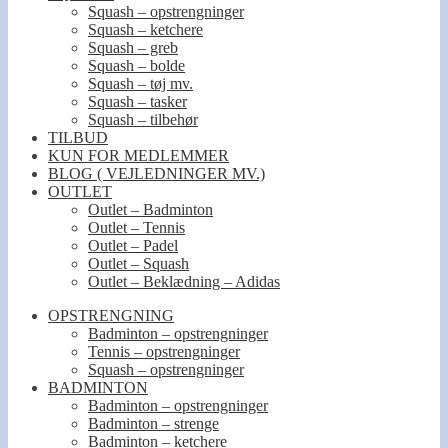
Squash – opstrengninger
Squash – ketchere
Squash – greb
Squash – bolde
Squash – tøj mv.
Squash – tasker
Squash – tilbehør
TILBUD
KUN FOR MEDLEMMER
BLOG ( VEJLEDNINGER MV.)
OUTLET
Outlet – Badminton
Outlet – Tennis
Outlet – Padel
Outlet – Squash
Outlet – Beklædning – Adidas
OPSTRENGNING
Badminton – opstrengninger
Tennis – opstrengninger
Squash – opstrengninger
BADMINTON
Badminton – opstrengninger
Badminton – strenge
Badminton – ketchere