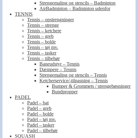
Strengemaling og stencils – Badminton
AirBadminton – Badminton udenfor
TENNIS
Tennis – opstrengninger
Tennis – strenge
Tennis – ketchere
Tennis – greb
Tennis – bolde
Tennis – tøj mv.
Tennis – tasker
Tennis – tilbehør
Baneudstyr – Tennis
Dæmpere – Tennis
Strengemaling og stencils – Tennis
Ketcherservice/-tilpasning – Tennis
Bumper & Grommets / strengebøsninger
Bundpropper
PADEL
Padel – bat
Padel – greb
Padel – bolde
Padel – tøj mv.
Padel – tasker
Padel – tilbehør
SQUASH