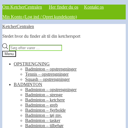
Om KetcherCentralen
Her finder du os
Kontakt os
Min Konto (Log ind / Opret kundekonto)
Spring
Spring
KetcherCentralen
til
til
Stedet hvor du finder alt til din ketchersport
navigation
indhold
Products
search
Menu
OPSTRENGNING
Badminton – opstrengninger
Tennis – opstrengninger
Squash – opstrengninger
BADMINTON
Badminton – opstrengninger
Badminton – strenge
Badminton – ketchere
Badminton – greb
Badminton – fjerbolde
Badminton – tøj mv.
Badminton – tasker
Badminton – tilbehør