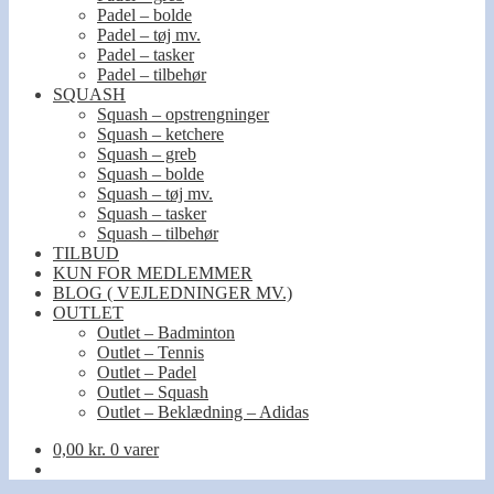
Padel – bolde
Padel – tøj mv.
Padel – tasker
Padel – tilbehør
SQUASH
Squash – opstrengninger
Squash – ketchere
Squash – greb
Squash – bolde
Squash – tøj mv.
Squash – tasker
Squash – tilbehør
TILBUD
KUN FOR MEDLEMMER
BLOG ( VEJLEDNINGER MV.)
OUTLET
Outlet – Badminton
Outlet – Tennis
Outlet – Padel
Outlet – Squash
Outlet – Beklædning – Adidas
0,00
kr.
0 varer