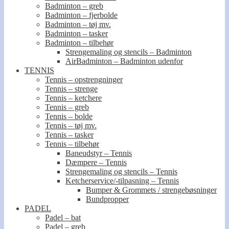
Badminton – greb
Badminton – fjerbolde
Badminton – tøj mv.
Badminton – tasker
Badminton – tilbehør
Strengemaling og stencils – Badminton
AirBadminton – Badminton udenfor
TENNIS
Tennis – opstrengninger
Tennis – strenge
Tennis – ketchere
Tennis – greb
Tennis – bolde
Tennis – tøj mv.
Tennis – tasker
Tennis – tilbehør
Baneudstyr – Tennis
Dæmpere – Tennis
Strengemaling og stencils – Tennis
Ketcherservice/-tilpasning – Tennis
Bumper & Grommets / strengebøsninger
Bundpropper
PADEL
Padel – bat
Padel – greb