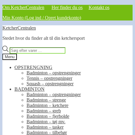
Om KetcherCentralen
Her finder du os
Kontakt os
Min Konto (Log ind / Opret kundekonto)
Spring
Spring
KetcherCentralen
til
til
Stedet hvor du finder alt til din ketchersport
navigation
indhold
Products
search
Menu
OPSTRENGNING
Badminton – opstrengninger
Tennis – opstrengninger
Squash – opstrengninger
BADMINTON
Badminton – opstrengninger
Badminton – strenge
Badminton – ketchere
Badminton – greb
Badminton – fjerbolde
Badminton – tøj mv.
Badminton – tasker
Badminton – tilbehør