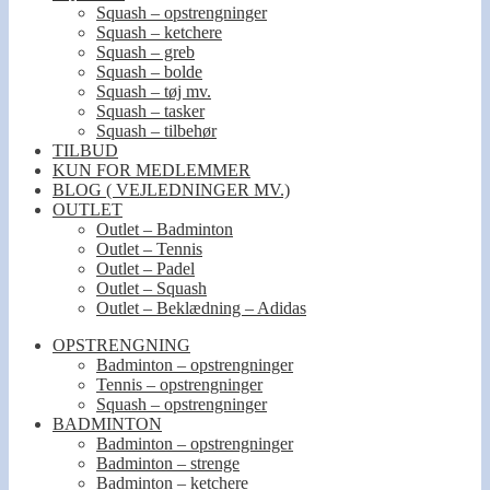
Squash – opstrengninger
Squash – ketchere
Squash – greb
Squash – bolde
Squash – tøj mv.
Squash – tasker
Squash – tilbehør
TILBUD
KUN FOR MEDLEMMER
BLOG ( VEJLEDNINGER MV.)
OUTLET
Outlet – Badminton
Outlet – Tennis
Outlet – Padel
Outlet – Squash
Outlet – Beklædning – Adidas
OPSTRENGNING
Badminton – opstrengninger
Tennis – opstrengninger
Squash – opstrengninger
BADMINTON
Badminton – opstrengninger
Badminton – strenge
Badminton – ketchere