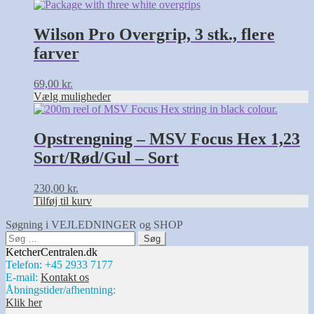
på
Dette
varesiden
vare
har
Wilson Pro Overgrip, 3 stk., flere
flere
farver
varianter.
Mulighederne
kan
69,00
kr.
vælges
Vælg muligheder
på
varesiden
Opstrengning – MSV Focus Hex 1,23
Sort/Rød/Gul – Sort
230,00
kr.
Tilføj til kurv
Søgning i VEJLEDNINGER og SHOP
Søg
efter:
KetcherCentralen.dk
Telefon: +45 2933 7177
E-mail:
Kontakt os
Åbningstider/afhentning:
Klik her