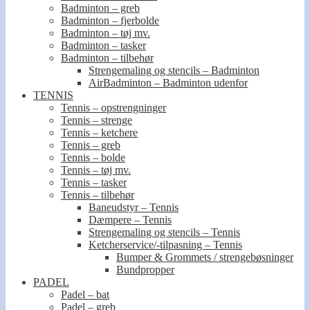
Badminton – greb
Badminton – fjerbolde
Badminton – tøj mv.
Badminton – tasker
Badminton – tilbehør
Strengemaling og stencils – Badminton
AirBadminton – Badminton udenfor
TENNIS
Tennis – opstrengninger
Tennis – strenge
Tennis – ketchere
Tennis – greb
Tennis – bolde
Tennis – tøj mv.
Tennis – tasker
Tennis – tilbehør
Baneudstyr – Tennis
Dæmpere – Tennis
Strengemaling og stencils – Tennis
Ketcherservice/-tilpasning – Tennis
Bumper & Grommets / strengebøsninger
Bundpropper
PADEL
Padel – bat
Padel – greb