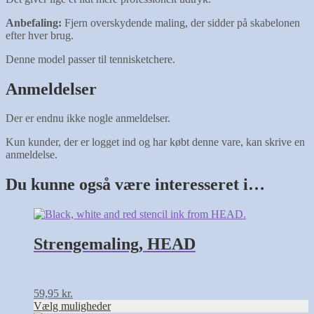
Anbefaling:
Fjern overskydende maling, der sidder på skabelonen
efter hver brug.
Denne model passer til tennisketchere.
Anmeldelser
Der er endnu ikke nogle anmeldelser.
Kun kunder, der er logget ind og har købt denne vare, kan skrive en
anmeldelse.
Du kunne også være interesseret i…
Dette
vare
har
Strengemaling, HEAD
flere
varianter.
Mulighederne
kan
59,95
kr.
vælges
Vælg muligheder