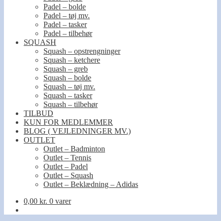
Padel – bolde
Padel – tøj mv.
Padel – tasker
Padel – tilbehør
SQUASH
Squash – opstrengninger
Squash – ketchere
Squash – greb
Squash – bolde
Squash – tøj mv.
Squash – tasker
Squash – tilbehør
TILBUD
KUN FOR MEDLEMMER
BLOG ( VEJLEDNINGER MV.)
OUTLET
Outlet – Badminton
Outlet – Tennis
Outlet – Padel
Outlet – Squash
Outlet – Beklædning – Adidas
0,00
kr.
0 varer