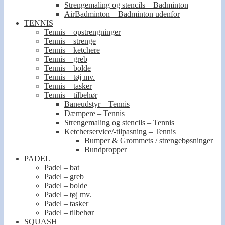
Strengemaling og stencils – Badminton
AirBadminton – Badminton udenfor
TENNIS
Tennis – opstrengninger
Tennis – strenge
Tennis – ketchere
Tennis – greb
Tennis – bolde
Tennis – tøj mv.
Tennis – tasker
Tennis – tilbehør
Baneudstyr – Tennis
Dæmpere – Tennis
Strengemaling og stencils – Tennis
Ketcherservice/-tilpasning – Tennis
Bumper & Grommets / strengebøsninger
Bundpropper
PADEL
Padel – bat
Padel – greb
Padel – bolde
Padel – tøj mv.
Padel – tasker
Padel – tilbehør
SQUASH