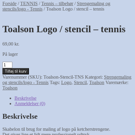
Forside
/
TENNIS
/
Tennis – tilbehør
/
Strengemaling og
stencils/logo - Tennis
/
Toalson Logo / stencil – tennis
Toalson Logo / stencil – tennis
69,00
kr.
På lager
Toalson
Logo
Tilføj til kurv
/
Varenummer (SKU):
Toalson-Stencil-TNS
Kategori:
Strengemaling
stencil
og stencils/logo - Tennis
Tags:
Logo
,
Stencil
,
Toalson
Varemærke:
-
Toalson
tennis
antal
Beskrivelse
Anmeldelser (0)
Beskrivelse
Skabelon til brug for maling af logo på ketcherstrengene.
Det giver lige et lidt mere professionelt udtryk.