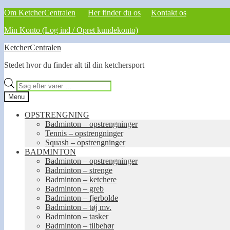
Om KetcherCentralen
Her finder du os
Kontakt os
Min Konto (Log ind / Opret kundekonto)
Spring
Spring
KetcherCentralen
til
til
Stedet hvor du finder alt til din ketchersport
navigation
indhold
Products
search
Menu
OPSTRENGNING
Badminton – opstrengninger
Tennis – opstrengninger
Squash – opstrengninger
BADMINTON
Badminton – opstrengninger
Badminton – strenge
Badminton – ketchere
Badminton – greb
Badminton – fjerbolde
Badminton – tøj mv.
Badminton – tasker
Badminton – tilbehør