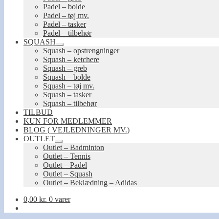
Padel – bolde
Padel – tøj mv.
Padel – tasker
Padel – tilbehør
SQUASH
Udfold
Squash – opstrengninger
undermenu
Squash – ketchere
Squash – greb
Squash – bolde
Squash – tøj mv.
Squash – tasker
Squash – tilbehør
TILBUD
KUN FOR MEDLEMMER
BLOG ( VEJLEDNINGER MV.)
OUTLET
Udfold
Outlet – Badminton
undermenu
Outlet – Tennis
Outlet – Padel
Outlet – Squash
Outlet – Beklædning – Adidas
0,00
kr.
0 varer