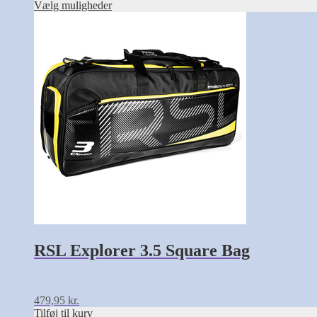
vælges
Vælg muligheder
på
varesiden
RSL Explorer 3.5 Square Bag
479,95
kr.
Tilføj til kurv