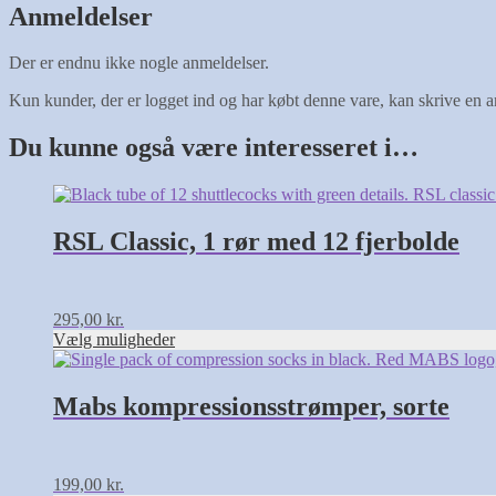
Anmeldelser
Der er endnu ikke nogle anmeldelser.
Kun kunder, der er logget ind og har købt denne vare, kan skrive en 
Du kunne også være interesseret i…
Dette
vare
har
RSL Classic, 1 rør med 12 fjerbolde
flere
varianter.
Mulighederne
kan
295,00
kr.
vælges
Vælg muligheder
på
Dette
varesiden
vare
har
Mabs kompressionsstrømper, sorte
flere
varianter.
Mulighederne
kan
199,00
kr.