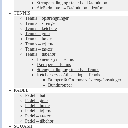
Strengemaling og stencils – Badminton
AirBadminton – Badminton udenfor
TENNIS
Tennis – opstrengninger
Tennis – strenge
Tennis – ketchere
Tennis – greb
Tennis – bolde
Tennis – tøj mv.
Tennis – tasker
Tennis – tilbehør
Baneudstyr – Tennis
Dæmpere – Tennis
Strengemaling og stencils – Tennis
Ketcherservice/-tilpasning – Tennis
Bumper & Grommets / strengebøsninger
Bundpropper
PADEL
Padel – bat
Padel – greb
Padel – bolde
Padel – tøj mv.
Padel – tasker
Padel – tilbehør
SQUASH