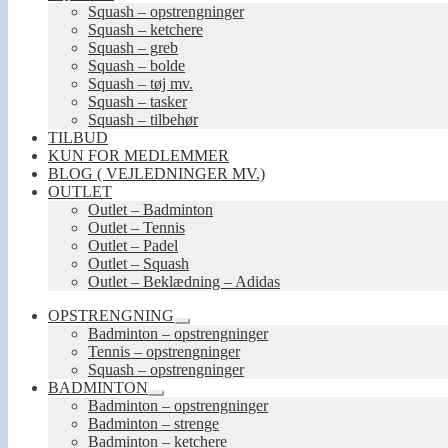
Squash – opstrengninger
Squash – ketchere
Squash – greb
Squash – bolde
Squash – tøj mv.
Squash – tasker
Squash – tilbehør
TILBUD
KUN FOR MEDLEMMER
BLOG ( VEJLEDNINGER MV.)
OUTLET
Outlet – Badminton
Outlet – Tennis
Outlet – Padel
Outlet – Squash
Outlet – Beklædning – Adidas
OPSTRENGNING
Udfold
Badminton – opstrengninger
undermenu
Tennis – opstrengninger
Squash – opstrengninger
BADMINTON
Udfold
Badminton – opstrengninger
undermenu
Badminton – strenge
Badminton – ketchere