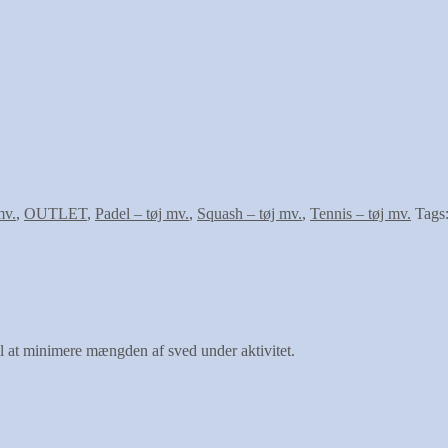
mv.
,
OUTLET
,
Padel – tøj mv.
,
Squash – tøj mv.
,
Tennis – tøj mv.
Tags
il at minimere mængden af sved under aktivitet.