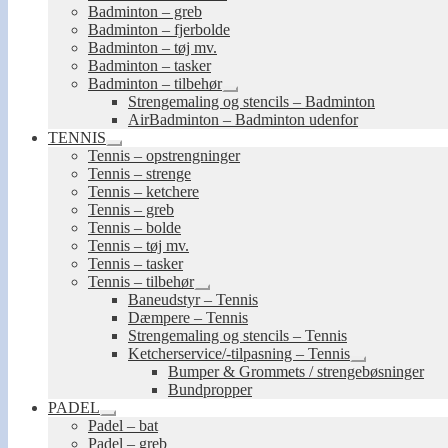
Badminton – greb
Badminton – fjerbolde
Badminton – tøj mv.
Badminton – tasker
Badminton – tilbehør
Udfold
Strengemaling og stencils – Badminton
undermenu
AirBadminton – Badminton udenfor
TENNIS
Udfold
Tennis – opstrengninger
undermenu
Tennis – strenge
Tennis – ketchere
Tennis – greb
Tennis – bolde
Tennis – tøj mv.
Tennis – tasker
Tennis – tilbehør
Udfold
Baneudstyr – Tennis
undermenu
Dæmpere – Tennis
Strengemaling og stencils – Tennis
Ketcherservice/-tilpasning – Tennis
Udfold
Bumper & Grommets / strengebøsninger
undermenu
Bundpropper
PADEL
Udfold
Padel – bat
undermenu
Padel – greb