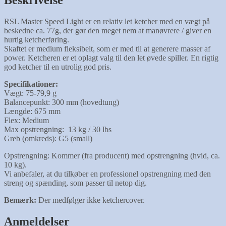
RSL Master Speed Light er en relativ let ketcher med en vægt på
beskedne ca. 77g, der gør den meget nem at manøvrere / giver en
hurtig ketcherføring.
Skaftet er medium fleksibelt, som er med til at generere masser af
power. Ketcheren er et oplagt valg til den let øvede spiller. En rigtig
god ketcher til en utrolig god pris.
Specifikationer:
Vægt: 75-79,9 g
Balancepunkt: 300 mm (hovedtung)
Længde: 675 mm
Flex: Medium
Max opstrengning: 13 kg / 30 lbs
Greb (omkreds): G5 (small)
Opstrengning: Kommer (fra producent) med opstrengning (hvid, ca.
10 kg).
Vi anbefaler, at du tilkøber en professionel opstrengning med den
streng og spænding, som passer til netop dig.
Bemærk:
Der medfølger ikke ketchercover.
Anmeldelser