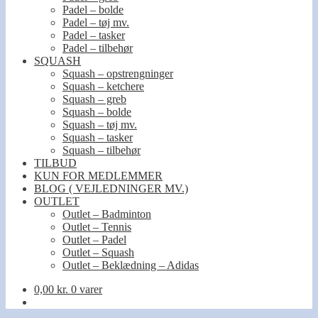
Padel – bolde
Padel – tøj mv.
Padel – tasker
Padel – tilbehør
SQUASH
Squash – opstrengninger
Squash – ketchere
Squash – greb
Squash – bolde
Squash – tøj mv.
Squash – tasker
Squash – tilbehør
TILBUD
KUN FOR MEDLEMMER
BLOG ( VEJLEDNINGER MV.)
OUTLET
Outlet – Badminton
Outlet – Tennis
Outlet – Padel
Outlet – Squash
Outlet – Beklædning – Adidas
0,00
kr.
0 varer