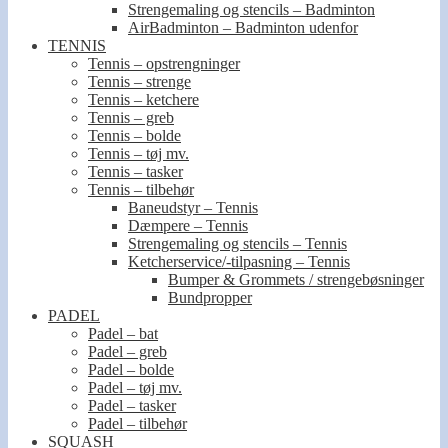
Strengemaling og stencils – Badminton
AirBadminton – Badminton udenfor
TENNIS
Tennis – opstrengninger
Tennis – strenge
Tennis – ketchere
Tennis – greb
Tennis – bolde
Tennis – tøj mv.
Tennis – tasker
Tennis – tilbehør
Baneudstyr – Tennis
Dæmpere – Tennis
Strengemaling og stencils – Tennis
Ketcherservice/-tilpasning – Tennis
Bumper & Grommets / strengebøsninger
Bundpropper
PADEL
Padel – bat
Padel – greb
Padel – bolde
Padel – tøj mv.
Padel – tasker
Padel – tilbehør
SQUASH