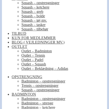
Squash – opstrengninger
Squash – ketchere
Squash – greb
Squash – bolde
Squash – tøj mv.
Squash – tasker
Squash – tilbehør
TILBUD
KUN FOR MEDLEMMER
BLOG ( VEJLEDNINGER MV.)
OUTLET
Outlet – Badminton
Outlet – Tennis
Outlet – Padel
Outlet – Squash
Outlet – Beklædning – Adidas
OPSTRENGNING
Badminton – opstrengninger
Tennis – opstrengninger
Squash – opstrengninger
BADMINTON
Badminton – opstrengninger
Badminton – strenge
Badminton – ketchere