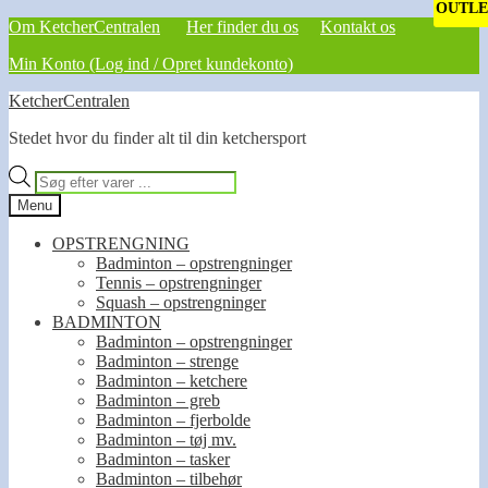
OUTLE
Om KetcherCentralen
Her finder du os
Kontakt os
Min Konto (Log ind / Opret kundekonto)
Spring
Spring
KetcherCentralen
til
til
Stedet hvor du finder alt til din ketchersport
navigation
indhold
Products
search
Menu
OPSTRENGNING
Badminton – opstrengninger
Tennis – opstrengninger
Squash – opstrengninger
BADMINTON
Badminton – opstrengninger
Badminton – strenge
Badminton – ketchere
Badminton – greb
Badminton – fjerbolde
Badminton – tøj mv.
Badminton – tasker
Badminton – tilbehør