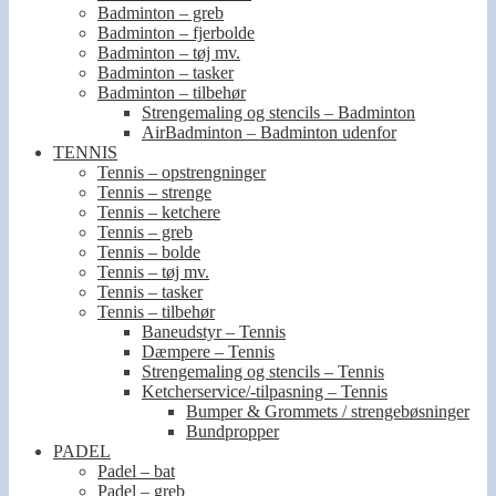
Badminton – greb
Badminton – fjerbolde
Badminton – tøj mv.
Badminton – tasker
Badminton – tilbehør
Strengemaling og stencils – Badminton
AirBadminton – Badminton udenfor
TENNIS
Tennis – opstrengninger
Tennis – strenge
Tennis – ketchere
Tennis – greb
Tennis – bolde
Tennis – tøj mv.
Tennis – tasker
Tennis – tilbehør
Baneudstyr – Tennis
Dæmpere – Tennis
Strengemaling og stencils – Tennis
Ketcherservice/-tilpasning – Tennis
Bumper & Grommets / strengebøsninger
Bundpropper
PADEL
Padel – bat
Padel – greb