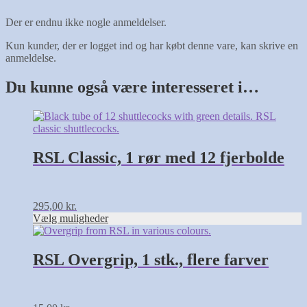
Der er endnu ikke nogle anmeldelser.
Kun kunder, der er logget ind og har købt denne vare, kan skrive en
anmeldelse.
Du kunne også være interesseret i…
Dette
vare
har
flere
RSL Classic, 1 rør med 12 fjerbolde
varianter.
Mulighederne
kan
vælges
295,00
kr.
på
Vælg muligheder
varesiden
Dette
vare
har
RSL Overgrip, 1 stk., flere farver
flere
varianter.
Mulighederne
kan