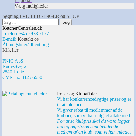
15,00
kr.
vælges
Vælg muligheder
på
varesiden
Søgning i VEJLEDNINGER og SHOP
Søg
efter:
KetcherCentralen.dk
Telefon: +45 2933 7177
E-mail:
Kontakt os
Åbningstider/afhentning:
Klik her
FNIC ApS
Rudesøvej 2
2840 Holte
CVR-nr.: 3125 6550
Priser og Klubaftaler
Vi har konkurrencedygtige priser og er
til at tale med.
Vi giver rabat til medlemmer af de
klubber, som vi har indgået aftale med.
For at se klubpris skal du være logget
ind og registreret som betalende
medlem af en klub, som vi har indgået