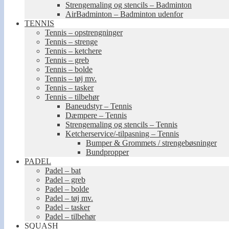
Strengemaling og stencils – Badminton
AirBadminton – Badminton udenfor
TENNIS
Tennis – opstrengninger
Tennis – strenge
Tennis – ketchere
Tennis – greb
Tennis – bolde
Tennis – tøj mv.
Tennis – tasker
Tennis – tilbehør
Baneudstyr – Tennis
Dæmpere – Tennis
Strengemaling og stencils – Tennis
Ketcherservice/-tilpasning – Tennis
Bumper & Grommets / strengebøsninger
Bundpropper
PADEL
Padel – bat
Padel – greb
Padel – bolde
Padel – tøj mv.
Padel – tasker
Padel – tilbehør
SQUASH