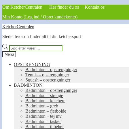
Om KetcherCentralen
Her finder du os
Kontakt os
Min Konto (Log ind / Opret kundekonto)
Spring
Spring
KetcherCentralen
til
til
Stedet hvor du finder alt til din ketchersport
navigation
indhold
Products
search
Menu
OPSTRENGNING
Badminton – opstrengninger
Tennis – opstrengninger
Squash – opstrengninger
BADMINTON
Badminton – opstrengninger
Badminton – strenge
Badminton – ketchere
Badminton – greb
Badminton – fjerbolde
Badminton – tøj mv.
Badminton – tasker
Badminton – tilbehør