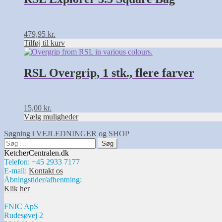
479,95
kr.
Tilføj til kurv
Dette
vare
har
RSL Overgrip, 1 stk., flere farver
flere
varianter.
Mulighederne
kan
15,00
kr.
vælges
Vælg muligheder
på
varesiden
Søgning i VEJLEDNINGER og SHOP
Søg
efter:
KetcherCentralen.dk
Telefon: +45 2933 7177
E-mail:
Kontakt os
Åbningstider/afhentning:
Klik her
FNIC ApS
Rudesøvej 2