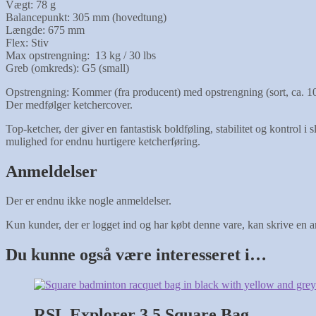
Vægt: 78 g
Balancepunkt: 305 mm (hovedtung)
Længde: 675 mm
Flex: Stiv
Max opstrengning: 13 kg / 30 lbs
Greb (omkreds): G5 (small)
Opstrengning: Kommer (fra producent) med opstrengning (sort, ca. 10
Der medfølger ketchercover.
Top-ketcher, der giver en fantastisk boldføling, stabilitet og kontrol i
mulighed for endnu hurtigere ketcherføring.
Anmeldelser
Der er endnu ikke nogle anmeldelser.
Kun kunder, der er logget ind og har købt denne vare, kan skrive en 
Du kunne også være interesseret i…
RSL Explorer 3.5 Square Bag