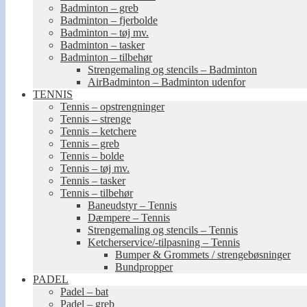
Badminton – greb
Badminton – fjerbolde
Badminton – tøj mv.
Badminton – tasker
Badminton – tilbehør
Strengemaling og stencils – Badminton
AirBadminton – Badminton udenfor
TENNIS
Tennis – opstrengninger
Tennis – strenge
Tennis – ketchere
Tennis – greb
Tennis – bolde
Tennis – tøj mv.
Tennis – tasker
Tennis – tilbehør
Baneudstyr – Tennis
Dæmpere – Tennis
Strengemaling og stencils – Tennis
Ketcherservice/-tilpasning – Tennis
Bumper & Grommets / strengebøsninger
Bundpropper
PADEL
Padel – bat
Padel – greb