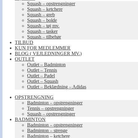
Squash – opstrengninger
Squash – ketchere
Squash – greb
Squash – bolde
Squash – tøj mv.
Squash – tasker
Squash – tilbehør
TILBUD
KUN FOR MEDLEMMER
BLOG ( VEJLEDNINGER MV.)
OUTLET
Outlet – Badminton
Outlet – Tennis
Outlet – Padel
Outlet – Squash
Outlet – Beklædning – Adidas
OPSTRENGNING
Badminton – opstrengninger
Tennis – opstrengninger
Squash – opstrengninger
BADMINTON
Badminton – opstrengninger
Badminton – strenge
Badminton – ketchere