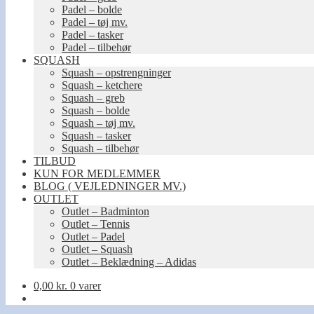
Padel – bolde
Padel – tøj mv.
Padel – tasker
Padel – tilbehør
SQUASH
Squash – opstrengninger
Squash – ketchere
Squash – greb
Squash – bolde
Squash – tøj mv.
Squash – tasker
Squash – tilbehør
TILBUD
KUN FOR MEDLEMMER
BLOG ( VEJLEDNINGER MV.)
OUTLET
Outlet – Badminton
Outlet – Tennis
Outlet – Padel
Outlet – Squash
Outlet – Beklædning – Adidas
0,00
kr.
0 varer