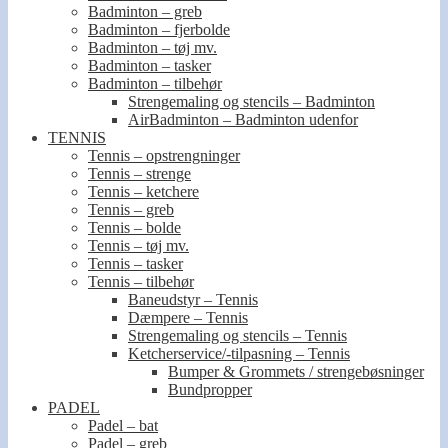
Badminton – greb
Badminton – fjerbolde
Badminton – tøj mv.
Badminton – tasker
Badminton – tilbehør
Strengemaling og stencils – Badminton
AirBadminton – Badminton udenfor
TENNIS
Tennis – opstrengninger
Tennis – strenge
Tennis – ketchere
Tennis – greb
Tennis – bolde
Tennis – tøj mv.
Tennis – tasker
Tennis – tilbehør
Baneudstyr – Tennis
Dæmpere – Tennis
Strengemaling og stencils – Tennis
Ketcherservice/-tilpasning – Tennis
Bumper & Grommets / strengebøsninger
Bundpropper
PADEL
Padel – bat
Padel – greb