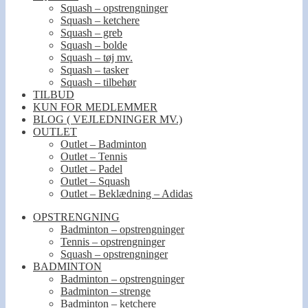
Squash – opstrengninger
Squash – ketchere
Squash – greb
Squash – bolde
Squash – tøj mv.
Squash – tasker
Squash – tilbehør
TILBUD
KUN FOR MEDLEMMER
BLOG ( VEJLEDNINGER MV.)
OUTLET
Outlet – Badminton
Outlet – Tennis
Outlet – Padel
Outlet – Squash
Outlet – Beklædning – Adidas
OPSTRENGNING
Badminton – opstrengninger
Tennis – opstrengninger
Squash – opstrengninger
BADMINTON
Badminton – opstrengninger
Badminton – strenge
Badminton – ketchere