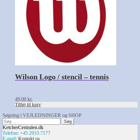
Wilson Logo / stencil – tennis
49,00
kr.
Tilføj til kurv
Søgning i VEJLEDNINGER og SHOP
Søg
efter:
KetcherCentralen.dk
Telefon: +45 2933 7177
E-mail:
Kontakt os