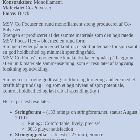
Konstruktion:
Monofilament.
Materiale:
Co-Polyester.
Farve:
Black.
MSV Co Focuser en rund monofilament streng produceret af Co-
Polyester.
Strengen er produceret af det samme materiale som den højt ratede
MSV Focus Hex – blot med en rund form.
Strengen byder på udmærket kontrol, et stort potentiale for spin samt
en god holdbarhed og minimalt spændingsfald.
MSV Co Focus’ imponerende karakteristika er opnået på baggrund
af en unik materiale-sammensætning, som er resultatet af langvarig
forskning og udvikling.
Strengen er et rigtig godt valg for klub- og turneringsspillere med et
kraftfuldt grundslag – og som et højt niveau af spin potentiale,
kontrol, holdbarhed og lavt tab af spænding (kg.)
Her et par test resultater:
Stringforum
– (133 ratings on stringforum.net, status: August
2019):
Rating: ‘Comfortable, lively, precise’
88% player satisfaction
Stringingpedia
– lab test (1.27 mm), Source: