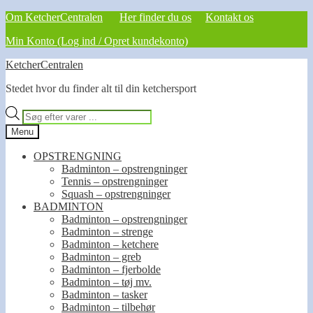
Om KetcherCentralen
Her finder du os
Kontakt os
Min Konto (Log ind / Opret kundekonto)
Spring
Spring
KetcherCentralen
til
til
Stedet hvor du finder alt til din ketchersport
navigation
indhold
Products
search
Menu
OPSTRENGNING
Badminton – opstrengninger
Tennis – opstrengninger
Squash – opstrengninger
BADMINTON
Badminton – opstrengninger
Badminton – strenge
Badminton – ketchere
Badminton – greb
Badminton – fjerbolde
Badminton – tøj mv.
Badminton – tasker
Badminton – tilbehør