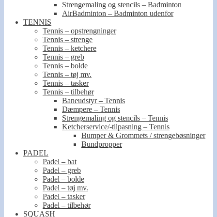
Strengemaling og stencils – Badminton
AirBadminton – Badminton udenfor
TENNIS
Tennis – opstrengninger
Tennis – strenge
Tennis – ketchere
Tennis – greb
Tennis – bolde
Tennis – tøj mv.
Tennis – tasker
Tennis – tilbehør
Baneudstyr – Tennis
Dæmpere – Tennis
Strengemaling og stencils – Tennis
Ketcherservice/-tilpasning – Tennis
Bumper & Grommets / strengebøsninger
Bundpropper
PADEL
Padel – bat
Padel – greb
Padel – bolde
Padel – tøj mv.
Padel – tasker
Padel – tilbehør
SQUASH