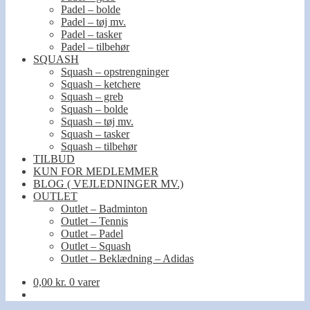
Padel – bolde
Padel – tøj mv.
Padel – tasker
Padel – tilbehør
SQUASH
Squash – opstrengninger
Squash – ketchere
Squash – greb
Squash – bolde
Squash – tøj mv.
Squash – tasker
Squash – tilbehør
TILBUD
KUN FOR MEDLEMMER
BLOG ( VEJLEDNINGER MV.)
OUTLET
Outlet – Badminton
Outlet – Tennis
Outlet – Padel
Outlet – Squash
Outlet – Beklædning – Adidas
0,00
kr.
0 varer