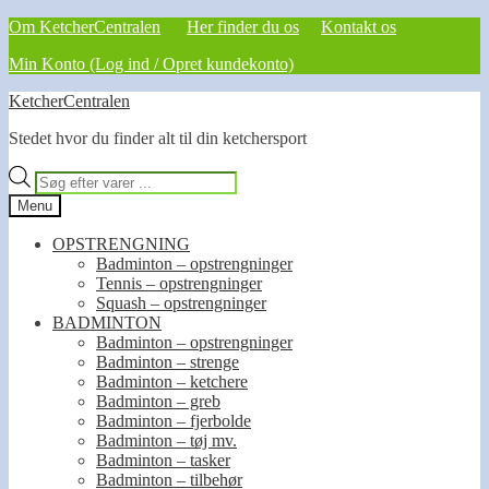
Om KetcherCentralen
Her finder du os
Kontakt os
Min Konto (Log ind / Opret kundekonto)
Spring
Spring
KetcherCentralen
til
til
Stedet hvor du finder alt til din ketchersport
navigation
indhold
Products
search
Menu
OPSTRENGNING
Badminton – opstrengninger
Tennis – opstrengninger
Squash – opstrengninger
BADMINTON
Badminton – opstrengninger
Badminton – strenge
Badminton – ketchere
Badminton – greb
Badminton – fjerbolde
Badminton – tøj mv.
Badminton – tasker
Badminton – tilbehør