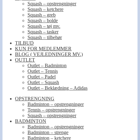
Squash – opstrengninger
Squash – ketchere
Squash – greb
Squash – bolde
Squash – tøj mv.
Squash – tasker
Squash – tilbehør
TILBUD
KUN FOR MEDLEMMER
BLOG ( VEJLEDNINGER MV.)
OUTLET
Outlet – Badminton
Outlet – Tennis
Outlet – Padel
Outlet – Squash
Outlet – Beklædning – Adidas
OPSTRENGNING
Badminton – opstrengninger
Tennis – opstrengninger
Squash – opstrengninger
BADMINTON
Badminton – opstrengninger
Badminton – strenge
Badminton – ketchere