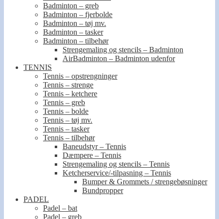
Badminton – greb
Badminton – fjerbolde
Badminton – tøj mv.
Badminton – tasker
Badminton – tilbehør
Strengemaling og stencils – Badminton
AirBadminton – Badminton udenfor
TENNIS
Tennis – opstrengninger
Tennis – strenge
Tennis – ketchere
Tennis – greb
Tennis – bolde
Tennis – tøj mv.
Tennis – tasker
Tennis – tilbehør
Baneudstyr – Tennis
Dæmpere – Tennis
Strengemaling og stencils – Tennis
Ketcherservice/-tilpasning – Tennis
Bumper & Grommets / strengebøsninger
Bundpropper
PADEL
Padel – bat
Padel – greb