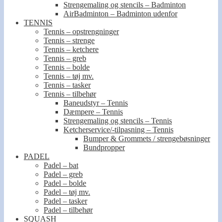
Strengemaling og stencils – Badminton
AirBadminton – Badminton udenfor
TENNIS
Tennis – opstrengninger
Tennis – strenge
Tennis – ketchere
Tennis – greb
Tennis – bolde
Tennis – tøj mv.
Tennis – tasker
Tennis – tilbehør
Baneudstyr – Tennis
Dæmpere – Tennis
Strengemaling og stencils – Tennis
Ketcherservice/-tilpasning – Tennis
Bumper & Grommets / strengebøsninger
Bundpropper
PADEL
Padel – bat
Padel – greb
Padel – bolde
Padel – tøj mv.
Padel – tasker
Padel – tilbehør
SQUASH