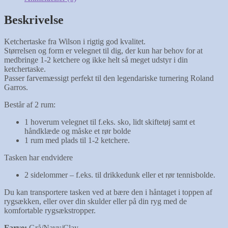
Beskrivelse
Ketchertaske fra Wilson i rigtig god kvalitet.
Størrelsen og form er velegnet til dig, der kun har behov for at
medbringe 1-2 ketchere og ikke helt så meget udstyr i din
ketchertaske.
Passer farvemæssigt perfekt til den legendariske turnering Roland
Garros.
Består af 2 rum:
1 hoverum velegnet til f.eks. sko, lidt skiftetøj samt et
håndklæde og måske et rør bolde
1 rum med plads til 1-2 ketchere.
Tasken har endvidere
2 sidelommer – f.eks. til drikkedunk eller et rør tennisbolde.
Du kan transportere tasken ved at bære den i håntaget i toppen af
rygsækken, eller over din skulder eller på din ryg med de
komfortable rygsækstropper.
Farve:
Grå/Navy/Clay.