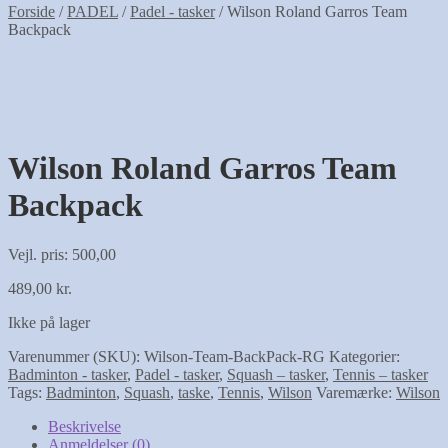
Forside
/
PADEL
/
Padel - tasker
/
Wilson Roland Garros Team
Backpack
Wilson Roland Garros Team
Backpack
Vejl. pris: 500,00
489,00
kr.
Ikke på lager
Varenummer (SKU):
Wilson-Team-BackPack-RG
Kategorier:
Badminton - tasker
,
Padel - tasker
,
Squash – tasker
,
Tennis – tasker
Tags:
Badminton
,
Squash
,
taske
,
Tennis
,
Wilson
Varemærke:
Wilson
Beskrivelse
Anmeldelser (0)