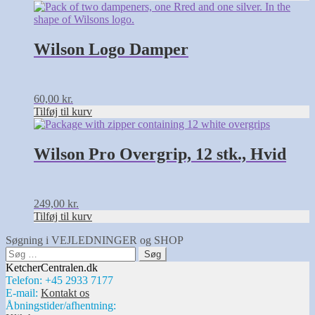
varesiden
Wilson Logo Damper
60,00
kr.
Tilføj til kurv
Wilson Pro Overgrip, 12 stk., Hvid
249,00
kr.
Tilføj til kurv
Søgning i VEJLEDNINGER og SHOP
Søg
efter:
KetcherCentralen.dk
Telefon: +45 2933 7177
E-mail:
Kontakt os
Åbningstider/afhentning: