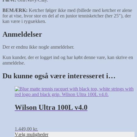
BEMÆRK:
Ketcher følger ikke med (billede med ketcher er alene
for at vise, hvor stor en del af en junior tennisketcher (her 25″), der
kan være i rygsækken.
Anmeldelser
Der er endnu ikke nogle anmeldelser.
Kun kunder, der er logget ind og har købt denne vare, kan skrive en
anmeldelse.
Du kunne også være interesseret i…
Dette
vare
har
flere
Wilson Ultra 100L v4.0
varianter.
Mulighederne
kan
vælges
1.449,00
kr.
på
Vælg muligheder