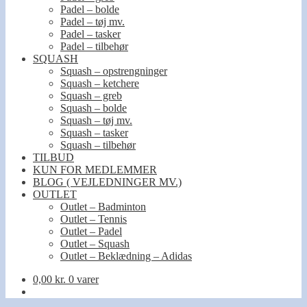
Padel – bolde
Padel – tøj mv.
Padel – tasker
Padel – tilbehør
SQUASH
Squash – opstrengninger
Squash – ketchere
Squash – greb
Squash – bolde
Squash – tøj mv.
Squash – tasker
Squash – tilbehør
TILBUD
KUN FOR MEDLEMMER
BLOG ( VEJLEDNINGER MV.)
OUTLET
Outlet – Badminton
Outlet – Tennis
Outlet – Padel
Outlet – Squash
Outlet – Beklædning – Adidas
0,00
kr.
0 varer