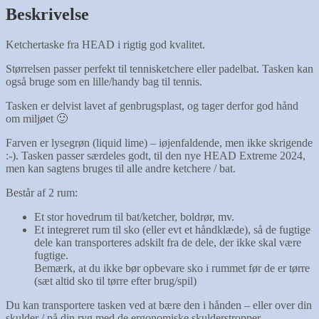
Beskrivelse
Ketchertaske fra HEAD i rigtig god kvalitet.
Størrelsen passer perfekt til tennisketchere eller padelbat. Tasken kan
også bruge som en lille/handy bag til tennis.
Tasken er delvist lavet af genbrugsplast, og tager derfor god hånd
om miljøet 🙂
Farven er lysegrøn (liquid lime) – iøjenfaldende, men ikke skrigende
:-). Tasken passer særdeles godt, til den nye HEAD Extreme 2024,
men kan sagtens bruges til alle andre ketchere / bat.
Består af 2 rum:
Et stor hovedrum til bat/ketcher, boldrør, mv.
Et integreret rum til sko (eller evt et håndklæde), så de fugtige
dele kan transporteres adskilt fra de dele, der ikke skal være
fugtige.
Bemærk, at du ikke bør opbevare sko i rummet før de er tørre
(sæt altid sko til tørre efter brug/spil)
Du kan transportere tasken ved at bære den i hånden – eller over din
skulder / på din ryg med de ergonomiske skulderstropper.