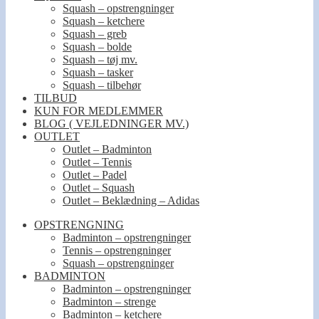
Squash – opstrengninger
Squash – ketchere
Squash – greb
Squash – bolde
Squash – tøj mv.
Squash – tasker
Squash – tilbehør
TILBUD
KUN FOR MEDLEMMER
BLOG ( VEJLEDNINGER MV.)
OUTLET
Outlet – Badminton
Outlet – Tennis
Outlet – Padel
Outlet – Squash
Outlet – Beklædning – Adidas
OPSTRENGNING
Badminton – opstrengninger
Tennis – opstrengninger
Squash – opstrengninger
BADMINTON
Badminton – opstrengninger
Badminton – strenge
Badminton – ketchere