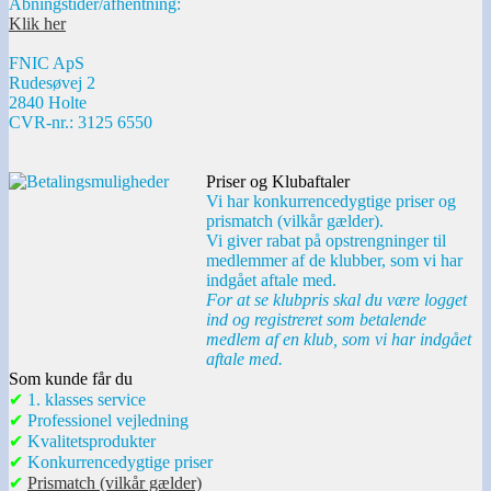
Åbningstider/afhentning:
Klik her
FNIC ApS
Rudesøvej 2
2840 Holte
CVR-nr.: 3125 6550
Priser og Klubaftaler
Vi har konkurrencedygtige priser og
prismatch (vilkår gælder).
Vi giver rabat på opstrengninger til
medlemmer af de klubber, som vi har
indgået aftale med.
For at se klubpris skal du være logget
ind og registreret som betalende
medlem af en klub, som vi har indgået
aftale med.
Som kunde får du
✔
1. klasses service
✔
Professionel vejledning
✔
Kvalitetsprodukter
✔
Konkurrencedygtige priser
✔
Prismatch (vilkår gælder)