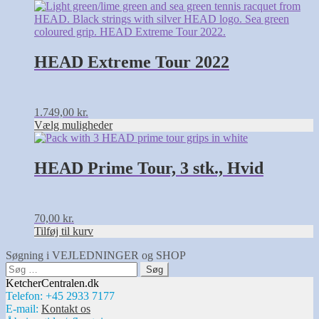
på
Dette
varesiden
vare
har
flere
varianter.
HEAD Extreme Tour 2022
Mulighederne
kan
vælges
på
1.749,00
kr.
varesiden
Vælg muligheder
HEAD Prime Tour, 3 stk., Hvid
70,00
kr.
Tilføj til kurv
Søgning i VEJLEDNINGER og SHOP
Søg
efter:
KetcherCentralen.dk
Telefon: +45 2933 7177
E-mail:
Kontakt os