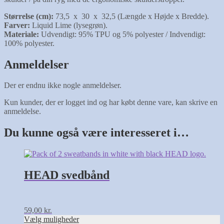
Størrelse (cm):
73,5 x 30 x 32,5 (Længde x Højde x Bredde).
Farver:
Liquid Lime (lysegrøn).
Materiale:
Udvendigt: 95% TPU og 5% polyester / Indvendigt:
100% polyester.
Anmeldelser
Der er endnu ikke nogle anmeldelser.
Kun kunder, der er logget ind og har købt denne vare, kan skrive en
anmeldelse.
Du kunne også være interesseret i…
Dette
vare
har
HEAD svedbånd
flere
varianter.
Mulighederne
kan
59,00
kr.
vælges
Vælg muligheder