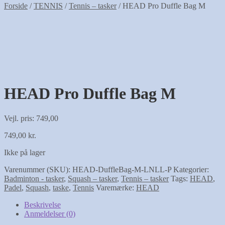
Forside
/
TENNIS
/
Tennis – tasker
/
HEAD Pro Duffle Bag M
HEAD Pro Duffle Bag M
Vejl. pris: 749,00
749,00
kr.
Ikke på lager
Varenummer (SKU):
HEAD-DuffleBag-M-LNLL-P
Kategorier:
Badminton - tasker
,
Squash – tasker
,
Tennis – tasker
Tags:
HEAD
,
Padel
,
Squash
,
taske
,
Tennis
Varemærke:
HEAD
Beskrivelse
Anmeldelser (0)