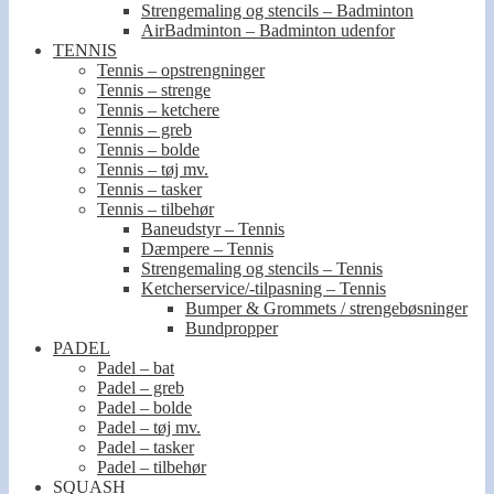
Strengemaling og stencils – Badminton
AirBadminton – Badminton udenfor
TENNIS
Tennis – opstrengninger
Tennis – strenge
Tennis – ketchere
Tennis – greb
Tennis – bolde
Tennis – tøj mv.
Tennis – tasker
Tennis – tilbehør
Baneudstyr – Tennis
Dæmpere – Tennis
Strengemaling og stencils – Tennis
Ketcherservice/-tilpasning – Tennis
Bumper & Grommets / strengebøsninger
Bundpropper
PADEL
Padel – bat
Padel – greb
Padel – bolde
Padel – tøj mv.
Padel – tasker
Padel – tilbehør
SQUASH