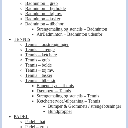
Badminton – greb
Badminton – fjerbolde
Badminton – tøj mv.
Badminton – tasker
Badminton – tilbehør
Strengemaling og stencils – Badminton
AirBadminton – Badminton udenfor
TENNIS
Tennis – opstrengninger
Tennis – strenge
Tennis – ketchere
Tennis – greb
Tennis – bolde
Tennis – tøj mv.
Tennis – tasker
Tennis – tilbehør
Baneudstyr – Tennis
Dæmpere – Tennis
Strengemaling og stencils – Tennis
Ketcherservice/-tilpasning – Tennis
Bumper & Grommets / strengebøsninger
Bundpropper
PADEL
Padel – bat
Padel – greb