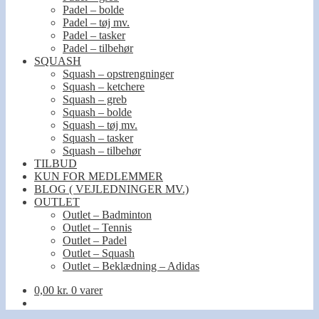
Padel – bolde
Padel – tøj mv.
Padel – tasker
Padel – tilbehør
SQUASH
Squash – opstrengninger
Squash – ketchere
Squash – greb
Squash – bolde
Squash – tøj mv.
Squash – tasker
Squash – tilbehør
TILBUD
KUN FOR MEDLEMMER
BLOG ( VEJLEDNINGER MV.)
OUTLET
Outlet – Badminton
Outlet – Tennis
Outlet – Padel
Outlet – Squash
Outlet – Beklædning – Adidas
0,00
kr.
0 varer