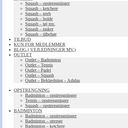
Squash – opstrengninger
Squash – ketchere
Squash – greb
Squash – bolde
Squash – tøj mv.
Squash – tasker
Squash – tilbehør
TILBUD
KUN FOR MEDLEMMER
BLOG ( VEJLEDNINGER MV.)
OUTLET
Outlet – Badminton
Outlet – Tennis
Outlet – Padel
Outlet – Squash
Outlet – Beklædning – Adidas
OPSTRENGNING
Badminton – opstrengninger
Tennis – opstrengninger
Squash – opstrengninger
BADMINTON
Badminton – opstrengninger
Badminton – strenge
Badminton – ketchere