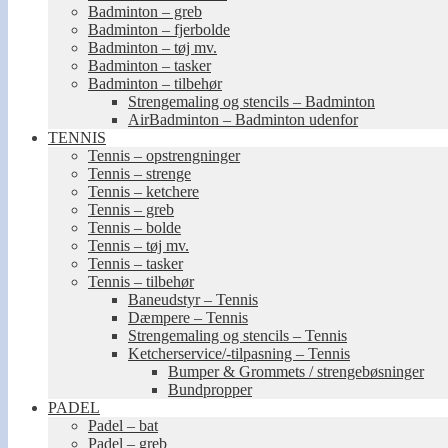
Badminton – greb
Badminton – fjerbolde
Badminton – tøj mv.
Badminton – tasker
Badminton – tilbehør
Strengemaling og stencils – Badminton
AirBadminton – Badminton udenfor
TENNIS
Tennis – opstrengninger
Tennis – strenge
Tennis – ketchere
Tennis – greb
Tennis – bolde
Tennis – tøj mv.
Tennis – tasker
Tennis – tilbehør
Baneudstyr – Tennis
Dæmpere – Tennis
Strengemaling og stencils – Tennis
Ketcherservice/-tilpasning – Tennis
Bumper & Grommets / strengebøsninger
Bundpropper
PADEL
Padel – bat
Padel – greb