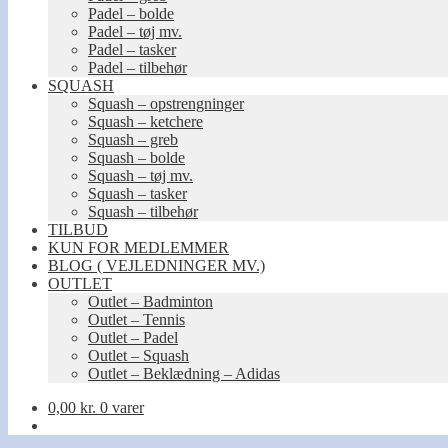
Padel – bolde
Padel – tøj mv.
Padel – tasker
Padel – tilbehør
SQUASH
Squash – opstrengninger
Squash – ketchere
Squash – greb
Squash – bolde
Squash – tøj mv.
Squash – tasker
Squash – tilbehør
TILBUD
KUN FOR MEDLEMMER
BLOG ( VEJLEDNINGER MV.)
OUTLET
Outlet – Badminton
Outlet – Tennis
Outlet – Padel
Outlet – Squash
Outlet – Beklædning – Adidas
0,00
kr.
0 varer