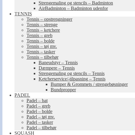
Strengemaling og stencils – Badminton
AirBadminton – Badminton udenfor
TENNIS
Tennis – opstrengninger
Tennis – strenge
Tennis – ketchere
Tennis – greb
Tennis – bolde
Tennis – tøj mv.
Tennis – tasker
Tennis – tilbehør
Baneudstyr – Tennis
Dæmpere – Tennis
Strengemaling og stencils – Tennis
Ketcherservice/-tilpasning – Tennis
Bumper & Grommets / strengebøsninger
Bundpropper
PADEL
Padel – bat
Padel – greb
Padel – bolde
Padel – tøj mv.
Padel – tasker
Padel – tilbehør
SQUASH