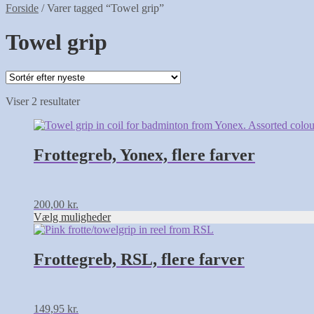
Forside
/
Varer tagged “Towel grip”
Towel grip
Sorteret
Viser 2 resultater
efter
Dette
seneste
vare
har
Frottegreb, Yonex, flere farver
flere
varianter.
Mulighederne
kan
200,00
kr.
vælges
Vælg muligheder
på
Dette
varesiden
vare
har
Frottegreb, RSL, flere farver
flere
varianter.
Mulighederne
kan
149,95
kr.