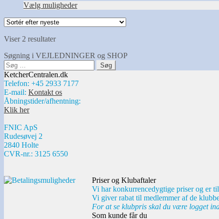
vælges
Vælg muligheder
på
varesiden
Sorteret
Viser 2 resultater
efter
Søgning i VEJLEDNINGER og SHOP
seneste
Søg
efter:
KetcherCentralen.dk
Telefon: +45 2933 7177
E-mail:
Kontakt os
Åbningstider/afhentning:
Klik her
FNIC ApS
Rudesøvej 2
2840 Holte
CVR-nr.: 3125 6550
Priser og Klubaftaler
Vi har konkurrencedygtige priser og er til
Vi giver rabat til medlemmer af de klubbe
For at se klubpris skal du være logget in
Som kunde får du