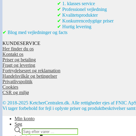
✔
1. klasses service
✔
Professionel vejledning
✔
Kvalitetsprodukter
✔
Konkurrencedygtige priser
✔
Hurtig levering
✔
Blog med vejledninger og facts
KUNDESERVICE
Her finder du os
Kontakt os
Priser og betaling
Fragt og levering
Fortrydelsesret og reklamation
Handelsvilkår og betingelser
Privatlivspolitik
Cookies
CSR og miljø
© 2018-2025 KetcherCentralen.dk. Alle rettigheder ejes af FNIC ApS
Vi tager forbehold for fejl i oplyste priser og produktbeskrivelser samt
Min konto
Søg
Products
search