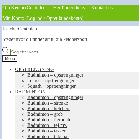
Om KetcherCentralen
Her finder du os
Kontakt os
Min Konto (Log ind / Opret kundekonto)
Spring
Spring
KetcherCentralen
til
til
Stedet hvor du finder alt til din ketchersport
navigation
indhold
Products
search
Menu
OPSTRENGNING
Badminton – opstrengninger
Tennis – opstrengninger
Squash – opstrengninger
BADMINTON
Badminton – opstrengninger
Badminton – strenge
Badminton – ketchere
Badminton – greb
Badminton – fjerbolde
Badminton – tøj mv.
Badminton – tasker
Badminton – tilbehør