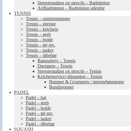
Strengemaling og stencils – Badminton
AirBadminton – Badminton udenfor
TENNIS
Tennis – opstrengninger
Tennis – strenge
Tennis – ketchere
Tennis – greb
Tennis – bolde
Tennis – tøj mv.
Tennis – tasker
Tennis – tilbehør
Baneudstyr – Tennis
Dæmpere – Tennis
Strengemaling og stencils – Tennis
Ketcherservice/-tilpasning – Tennis
Bumper & Grommets / strengebøsninger
Bundpropper
PADEL
Padel – bat
Padel – greb
Padel – bolde
Padel – tøj mv.
Padel – tasker
Padel – tilbehør
SQUASH