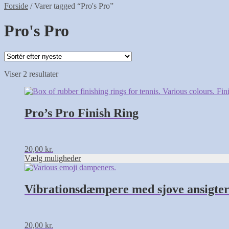
Forside
/
Varer tagged “Pro's Pro”
Pro's Pro
Sorteret
Viser 2 resultater
efter
Dette
seneste
vare
har
Pro’s Pro Finish Ring
flere
varianter.
Mulighederne
kan
20,00
kr.
vælges
Vælg muligheder
på
Dette
varesiden
vare
har
Vibrationsdæmpere med sjove ansigter 
flere
varianter.
Mulighederne
kan
20,00
kr.