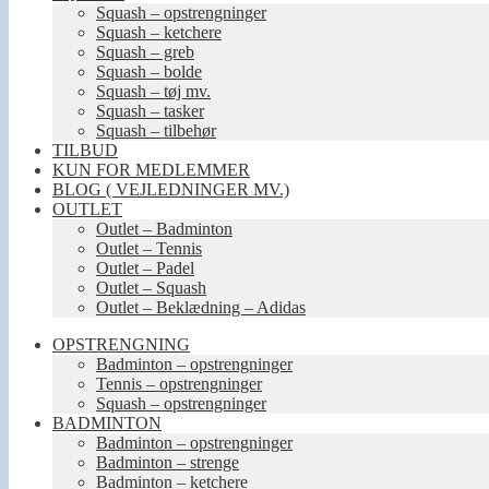
Squash – opstrengninger
Squash – ketchere
Squash – greb
Squash – bolde
Squash – tøj mv.
Squash – tasker
Squash – tilbehør
TILBUD
KUN FOR MEDLEMMER
BLOG ( VEJLEDNINGER MV.)
OUTLET
Outlet – Badminton
Outlet – Tennis
Outlet – Padel
Outlet – Squash
Outlet – Beklædning – Adidas
OPSTRENGNING
Badminton – opstrengninger
Tennis – opstrengninger
Squash – opstrengninger
BADMINTON
Badminton – opstrengninger
Badminton – strenge
Badminton – ketchere