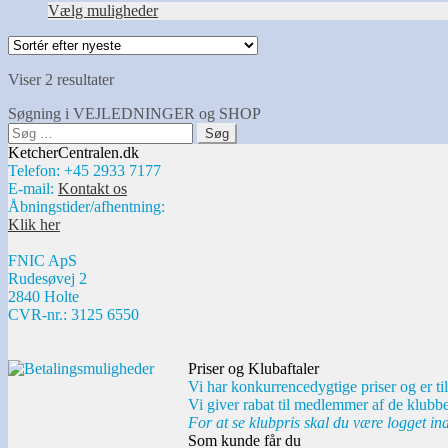
vælges
Vælg muligheder
på
varesiden
Sorteret
Viser 2 resultater
efter
Søgning i VEJLEDNINGER og SHOP
seneste
Søg
efter:
KetcherCentralen.dk
Telefon: +45 2933 7177
E-mail:
Kontakt os
Åbningstider/afhentning:
Klik her
FNIC ApS
Rudesøvej 2
2840 Holte
CVR-nr.: 3125 6550
Priser og Klubaftaler
Vi har konkurrencedygtige priser og er til
Vi giver rabat til medlemmer af de klubbe
For at se klubpris skal du være logget in
Som kunde får du