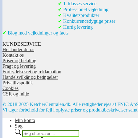
✔
1. klasses service
✔
Professionel vejledning
✔
Kvalitetsprodukter
✔
Konkurrencedygtige priser
✔
Hurtig levering
✔
Blog med vejledninger og facts
KUNDESERVICE
Her finder du os
Kontakt os
Priser og betaling
Fragt og levering
Fortrydelsesret og reklamation
Handelsvilkår og betingelser
Privatlivspolitik
Cookies
CSR og miljø
© 2018-2025 KetcherCentralen.dk. Alle rettigheder ejes af FNIC ApS
Vi tager forbehold for fejl i oplyste priser og produktbeskrivelser samt
Min konto
Søg
Products
search