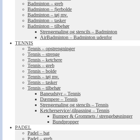
Badminton – greb
Badminton – fjerbolde
Badminton – tøj mv.
Badminton – tasker
Badminton – tilbehør
Strengemaling og stencils – Badminton
AirBadminton – Badminton udenfor
TENNIS
Tennis – opstrengninger
Tennis – strenge
Tennis – ketchere
Tennis – greb
Tennis – bolde
Tennis – tøj mv.
Tennis – tasker
Tennis – tilbehør
Baneudstyr – Tennis
Dæmpere – Tennis
Strengemaling og stencils – Tennis
Ketcherservice/-tilpasning – Tennis
Bumper & Grommets / strengebøsninger
Bundpropper
PADEL
Padel – bat
Padel – greb