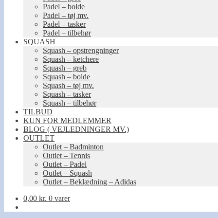
Padel – bolde
Padel – tøj mv.
Padel – tasker
Padel – tilbehør
SQUASH
Squash – opstrengninger
Squash – ketchere
Squash – greb
Squash – bolde
Squash – tøj mv.
Squash – tasker
Squash – tilbehør
TILBUD
KUN FOR MEDLEMMER
BLOG ( VEJLEDNINGER MV.)
OUTLET
Outlet – Badminton
Outlet – Tennis
Outlet – Padel
Outlet – Squash
Outlet – Beklædning – Adidas
0,00
kr.
0 varer