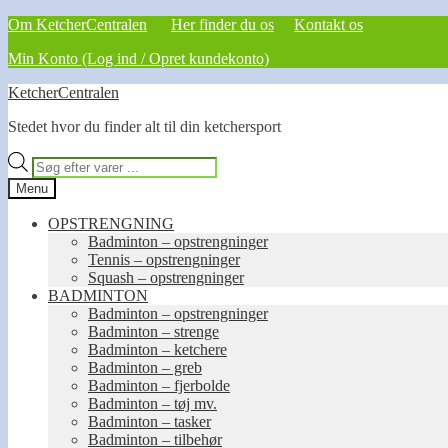
Om KetcherCentralen
Her finder du os
Kontakt os
Min Konto (Log ind / Opret kundekonto)
Spring
Spring
KetcherCentralen
til
til
Stedet hvor du finder alt til din ketchersport
navigation
indhold
Products
search
Menu
OPSTRENGNING
Badminton – opstrengninger
Tennis – opstrengninger
Squash – opstrengninger
BADMINTON
Badminton – opstrengninger
Badminton – strenge
Badminton – ketchere
Badminton – greb
Badminton – fjerbolde
Badminton – tøj mv.
Badminton – tasker
Badminton – tilbehør