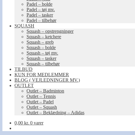
Padel – bolde
Padel – tøj mv.
Padel – tasker
Padel – tilbehør
SQUASH
Squash – opstrengninger
Squash – ketchere
Squash – greb
Squash – bolde
Squash – tøj mv.
Squash – tasker
Squash – tilbehør
TILBUD
KUN FOR MEDLEMMER
BLOG ( VEJLEDNINGER MV.)
OUTLET
Outlet – Badminton
Outlet – Tennis
Outlet – Padel
Outlet – Squash
Outlet – Beklædning – Adidas
0,00
kr.
0 varer