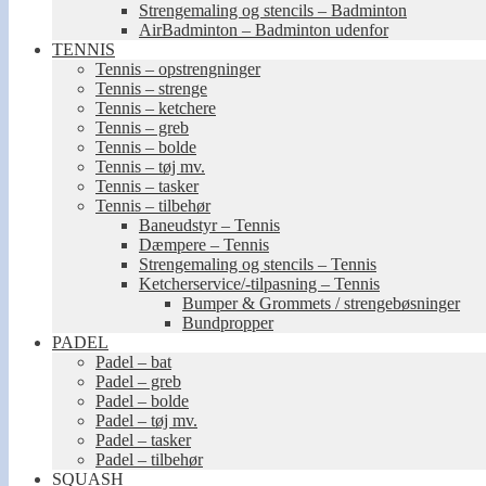
Strengemaling og stencils – Badminton
AirBadminton – Badminton udenfor
TENNIS
Tennis – opstrengninger
Tennis – strenge
Tennis – ketchere
Tennis – greb
Tennis – bolde
Tennis – tøj mv.
Tennis – tasker
Tennis – tilbehør
Baneudstyr – Tennis
Dæmpere – Tennis
Strengemaling og stencils – Tennis
Ketcherservice/-tilpasning – Tennis
Bumper & Grommets / strengebøsninger
Bundpropper
PADEL
Padel – bat
Padel – greb
Padel – bolde
Padel – tøj mv.
Padel – tasker
Padel – tilbehør
SQUASH