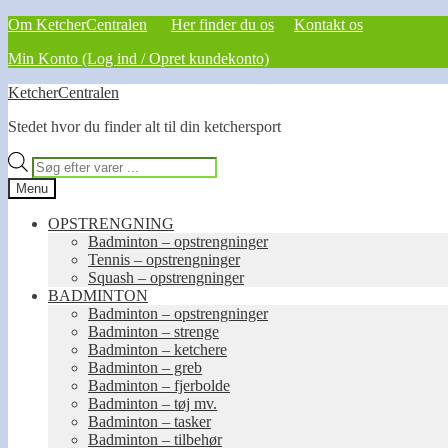
Om KetcherCentralen
Her finder du os
Kontakt os
Min Konto (Log ind / Opret kundekonto)
Spring
Spring
KetcherCentralen
til
til
Stedet hvor du finder alt til din ketchersport
navigation
indhold
Products
search
Menu
OPSTRENGNING
Badminton – opstrengninger
Tennis – opstrengninger
Squash – opstrengninger
BADMINTON
Badminton – opstrengninger
Badminton – strenge
Badminton – ketchere
Badminton – greb
Badminton – fjerbolde
Badminton – tøj mv.
Badminton – tasker
Badminton – tilbehør