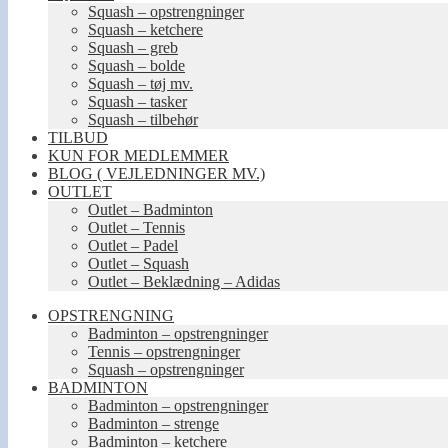
Squash – opstrengninger
Squash – ketchere
Squash – greb
Squash – bolde
Squash – tøj mv.
Squash – tasker
Squash – tilbehør
TILBUD
KUN FOR MEDLEMMER
BLOG ( VEJLEDNINGER MV.)
OUTLET
Outlet – Badminton
Outlet – Tennis
Outlet – Padel
Outlet – Squash
Outlet – Beklædning – Adidas
OPSTRENGNING
Badminton – opstrengninger
Tennis – opstrengninger
Squash – opstrengninger
BADMINTON
Badminton – opstrengninger
Badminton – strenge
Badminton – ketchere