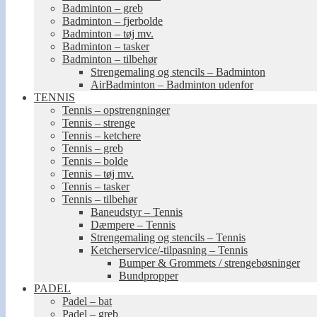
Badminton – greb
Badminton – fjerbolde
Badminton – tøj mv.
Badminton – tasker
Badminton – tilbehør
Strengemaling og stencils – Badminton
AirBadminton – Badminton udenfor
TENNIS
Tennis – opstrengninger
Tennis – strenge
Tennis – ketchere
Tennis – greb
Tennis – bolde
Tennis – tøj mv.
Tennis – tasker
Tennis – tilbehør
Baneudstyr – Tennis
Dæmpere – Tennis
Strengemaling og stencils – Tennis
Ketcherservice/-tilpasning – Tennis
Bumper & Grommets / strengebøsninger
Bundpropper
PADEL
Padel – bat
Padel – greb