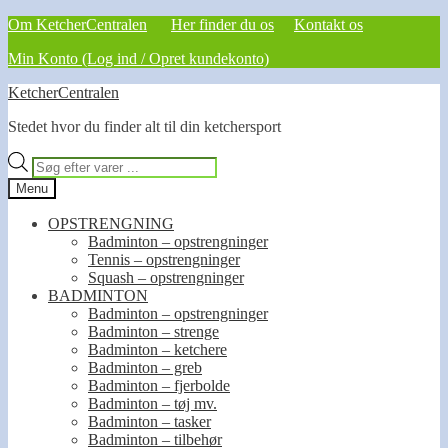
Om KetcherCentralen
Her finder du os
Kontakt os
Min Konto (Log ind / Opret kundekonto)
Spring
Spring
KetcherCentralen
til
til
Stedet hvor du finder alt til din ketchersport
navigation
indhold
Products
search
Menu
OPSTRENGNING
Badminton – opstrengninger
Tennis – opstrengninger
Squash – opstrengninger
BADMINTON
Badminton – opstrengninger
Badminton – strenge
Badminton – ketchere
Badminton – greb
Badminton – fjerbolde
Badminton – tøj mv.
Badminton – tasker
Badminton – tilbehør