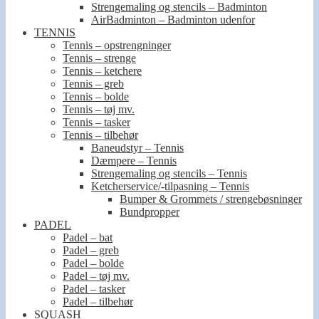
Strengemaling og stencils – Badminton
AirBadminton – Badminton udenfor
TENNIS
Tennis – opstrengninger
Tennis – strenge
Tennis – ketchere
Tennis – greb
Tennis – bolde
Tennis – tøj mv.
Tennis – tasker
Tennis – tilbehør
Baneudstyr – Tennis
Dæmpere – Tennis
Strengemaling og stencils – Tennis
Ketcherservice/-tilpasning – Tennis
Bumper & Grommets / strengebøsninger
Bundpropper
PADEL
Padel – bat
Padel – greb
Padel – bolde
Padel – tøj mv.
Padel – tasker
Padel – tilbehør
SQUASH