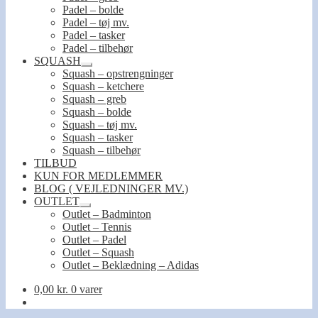
Padel – bolde
Padel – tøj mv.
Padel – tasker
Padel – tilbehør
SQUASH
Udfold
Squash – opstrengninger
undermenu
Squash – ketchere
Squash – greb
Squash – bolde
Squash – tøj mv.
Squash – tasker
Squash – tilbehør
TILBUD
KUN FOR MEDLEMMER
BLOG ( VEJLEDNINGER MV.)
OUTLET
Udfold
Outlet – Badminton
undermenu
Outlet – Tennis
Outlet – Padel
Outlet – Squash
Outlet – Beklædning – Adidas
0,00
kr.
0 varer