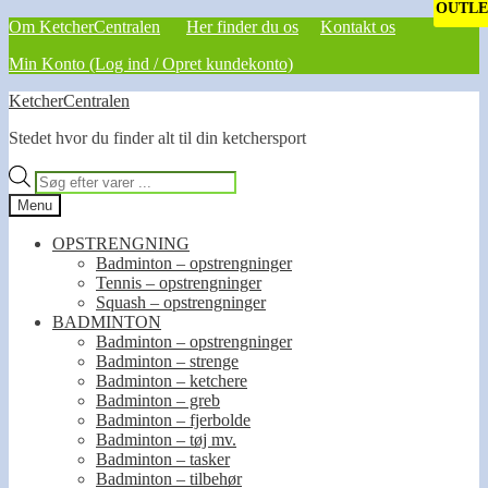
OUTLE
Om KetcherCentralen
Her finder du os
Kontakt os
Min Konto (Log ind / Opret kundekonto)
Spring
Spring
KetcherCentralen
til
til
Stedet hvor du finder alt til din ketchersport
navigation
indhold
Products
search
Menu
OPSTRENGNING
Badminton – opstrengninger
Tennis – opstrengninger
Squash – opstrengninger
BADMINTON
Badminton – opstrengninger
Badminton – strenge
Badminton – ketchere
Badminton – greb
Badminton – fjerbolde
Badminton – tøj mv.
Badminton – tasker
Badminton – tilbehør