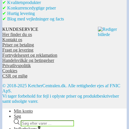
✔
Kvalitetsprodukter
✔
Konkurrencedygtige priser
✔
Hurtig levering
✔
Blog med vejledninger og facts
KUNDESERVICE
Her finder du os
Kontakt os
Priser og betaling
Fragt og levering
Fortrydelsesret og reklamation
Handelsvilkår og betingelser
Privatlivspolitik
Cookies
CSR og miljø
© 2018-2025 KetcherCentralen.dk. Alle rettigheder ejes af FNIC
ApS.
Vi tager forbehold for fejl i oplyste priser og produktbeskrivelser
samt udsolgte varer.
Min konto
Søg
Products
search
Indkøbskurv
0