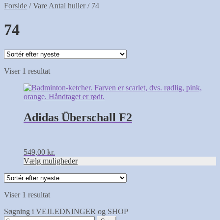
Forside
/
Vare Antal huller
/
74
74
Viser 1 resultat
Adidas Überschall F2
549,00
kr.
Vælg muligheder
Viser 1 resultat
Søgning i VEJLEDNINGER og SHOP
Søg