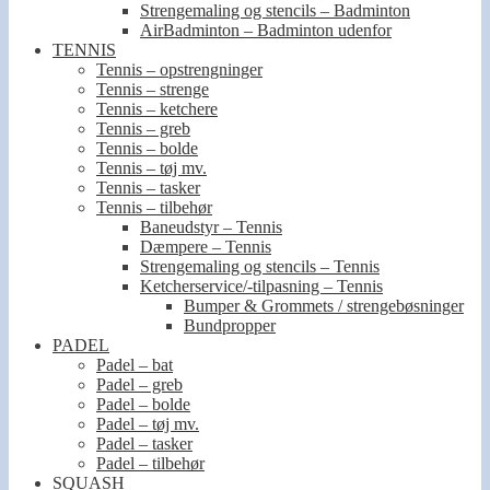
Strengemaling og stencils – Badminton
AirBadminton – Badminton udenfor
TENNIS
Tennis – opstrengninger
Tennis – strenge
Tennis – ketchere
Tennis – greb
Tennis – bolde
Tennis – tøj mv.
Tennis – tasker
Tennis – tilbehør
Baneudstyr – Tennis
Dæmpere – Tennis
Strengemaling og stencils – Tennis
Ketcherservice/-tilpasning – Tennis
Bumper & Grommets / strengebøsninger
Bundpropper
PADEL
Padel – bat
Padel – greb
Padel – bolde
Padel – tøj mv.
Padel – tasker
Padel – tilbehør
SQUASH