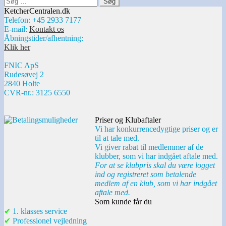
efter:
KetcherCentralen.dk
Telefon: +45 2933 7177
E-mail:
Kontakt os
Åbningstider/afhentning:
Klik her
FNIC ApS
Rudesøvej 2
2840 Holte
CVR-nr.: 3125 6550
Priser og Klubaftaler
Vi har konkurrencedygtige priser og er
til at tale med.
Vi giver rabat til medlemmer af de
klubber, som vi har indgået aftale med.
For at se klubpris skal du være logget
ind og registreret som betalende
medlem af en klub, som vi har indgået
aftale med.
Som kunde får du
✔
1. klasses service
✔
Professionel vejledning