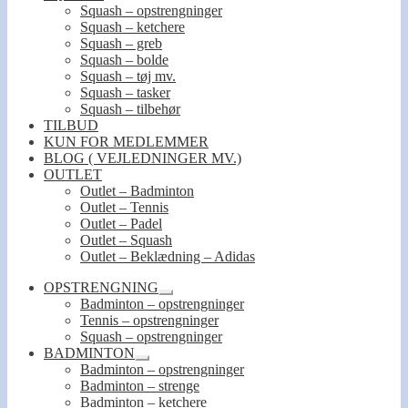
Squash – opstrengninger
Squash – ketchere
Squash – greb
Squash – bolde
Squash – tøj mv.
Squash – tasker
Squash – tilbehør
TILBUD
KUN FOR MEDLEMMER
BLOG ( VEJLEDNINGER MV.)
OUTLET
Outlet – Badminton
Outlet – Tennis
Outlet – Padel
Outlet – Squash
Outlet – Beklædning – Adidas
OPSTRENGNING
Udfold
Badminton – opstrengninger
undermenu
Tennis – opstrengninger
Squash – opstrengninger
BADMINTON
Udfold
Badminton – opstrengninger
undermenu
Badminton – strenge
Badminton – ketchere