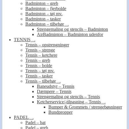
Badminton – greb
Badminton – fjerbolde
Badminton – tøj mv.
Badminton – tasker
Badminton – tilbehør
Udfold
Strengemaling og stencils – Badminton
undermenu
AirBadminton – Badminton udenfor
TENNIS
Udfold
Tennis – opstrengninger
undermenu
Tennis – strenge
Tennis – ketchere
Tennis – greb
Tennis – bolde
Tennis – tøj mv.
Tennis – tasker
Tennis – tilbehør
Udfold
Baneudstyr – Tennis
undermenu
Dæmpere – Tennis
Strengemaling og stencils – Tennis
Ketcherservice/-tilpasning – Tennis
Udfold
Bumper & Grommets / strengebøsninger
undermenu
Bundpropper
PADEL
Udfold
Padel – bat
undermenu
Padel – greb