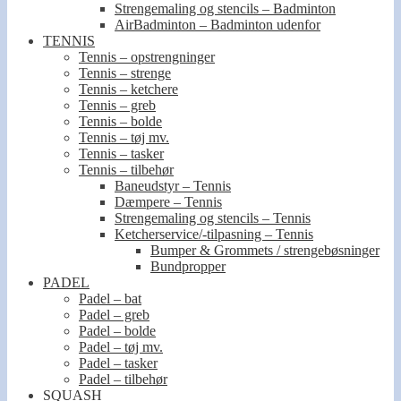
Strengemaling og stencils – Badminton
AirBadminton – Badminton udenfor
TENNIS
Tennis – opstrengninger
Tennis – strenge
Tennis – ketchere
Tennis – greb
Tennis – bolde
Tennis – tøj mv.
Tennis – tasker
Tennis – tilbehør
Baneudstyr – Tennis
Dæmpere – Tennis
Strengemaling og stencils – Tennis
Ketcherservice/-tilpasning – Tennis
Bumper & Grommets / strengebøsninger
Bundpropper
PADEL
Padel – bat
Padel – greb
Padel – bolde
Padel – tøj mv.
Padel – tasker
Padel – tilbehør
SQUASH