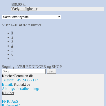
kan
899,00
kr.
vælges
Vælg muligheder
på
varesiden
Sorteret
Viser 1–16 af 82 resultater
efter
1
seneste
2
3
4
5
6
→
Søgning i VEJLEDNINGER og SHOP
Søg
efter:
KetcherCentralen.dk
Telefon: +45 2933 7177
E-mail:
Kontakt os
Åbningstider/afhentning:
Klik her
FNIC ApS
Rudesøvej 2