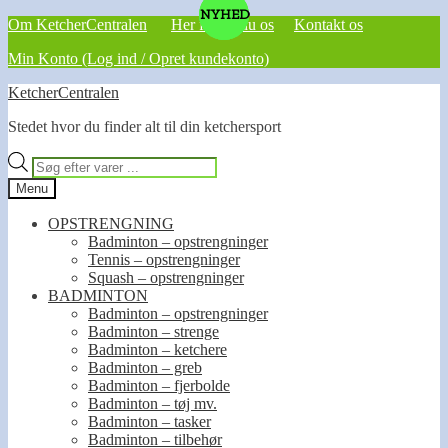
NYHED
NYHED
NYHED
Om KetcherCentralen
Her finder du os
Kontakt os
Min Konto (Log ind / Opret kundekonto)
Spring
Spring
KetcherCentralen
til
til
Stedet hvor du finder alt til din ketchersport
navigation
indhold
Products
search
Menu
OPSTRENGNING
Badminton – opstrengninger
Tennis – opstrengninger
Squash – opstrengninger
BADMINTON
Badminton – opstrengninger
Badminton – strenge
Badminton – ketchere
Badminton – greb
Badminton – fjerbolde
Badminton – tøj mv.
Badminton – tasker
Badminton – tilbehør