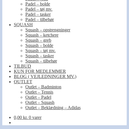
Padel – bolde
Padel – tøj mv.
Padel – tasker
Padel – tilbehør
SQUASH
Squash – opstrengninger
Squash – ketchere
Squash – greb
Squash – bolde
Squash – tøj mv.
Squash – tasker
Squash – tilbehør
TILBUD
KUN FOR MEDLEMMER
BLOG ( VEJLEDNINGER MV.)
OUTLET
Outlet – Badminton
Outlet – Tennis
Outlet – Padel
Outlet – Squash
Outlet – Beklædning – Adidas
0,00
kr.
0 varer