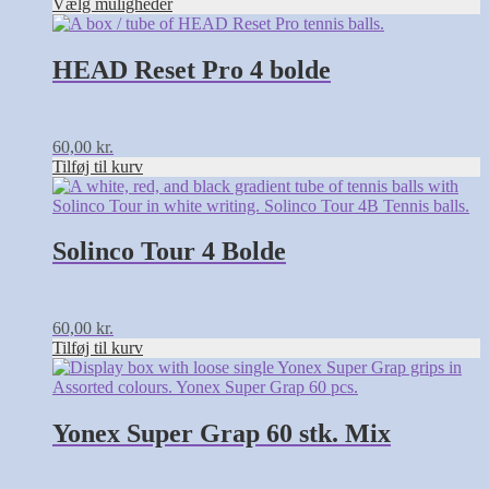
Vælg muligheder
på
varesiden
HEAD Reset Pro 4 bolde
60,00
kr.
Tilføj til kurv
Solinco Tour 4 Bolde
60,00
kr.
Tilføj til kurv
Yonex Super Grap 60 stk. Mix