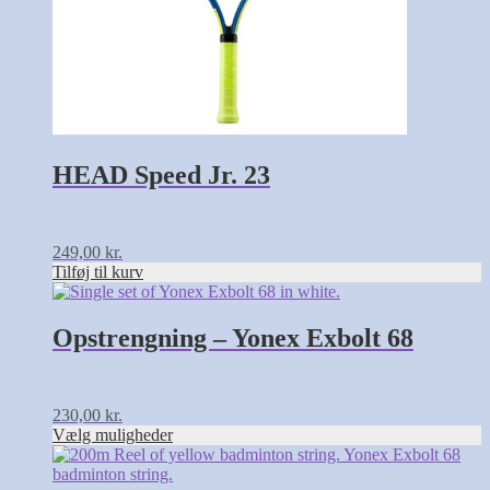
HEAD Speed Jr. 23
249,00
kr.
Tilføj til kurv
Dette
vare
har
Opstrengning – Yonex Exbolt 68
flere
varianter.
Mulighederne
kan
230,00
kr.
vælges
Vælg muligheder
på
varesiden