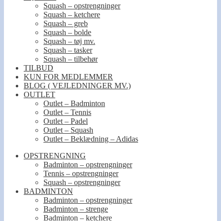
Squash – opstrengninger
Squash – ketchere
Squash – greb
Squash – bolde
Squash – tøj mv.
Squash – tasker
Squash – tilbehør
TILBUD
KUN FOR MEDLEMMER
BLOG ( VEJLEDNINGER MV.)
OUTLET
Outlet – Badminton
Outlet – Tennis
Outlet – Padel
Outlet – Squash
Outlet – Beklædning – Adidas
OPSTRENGNING
Badminton – opstrengninger
Tennis – opstrengninger
Squash – opstrengninger
BADMINTON
Badminton – opstrengninger
Badminton – strenge
Badminton – ketchere