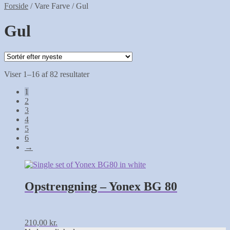
Forside
/
Vare Farve
/
Gul
Gul
Sorteret
Viser 1–16 af 82 resultater
efter
1
seneste
2
3
4
5
6
→
Dette
vare
har
Opstrengning – Yonex BG 80
flere
varianter.
Mulighederne
kan
210,00
kr.
vælges