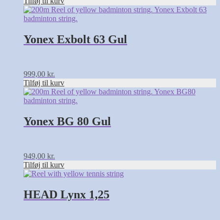
Tilføj til kurv
Yonex Exbolt 63 Gul
999,00
kr.
Tilføj til kurv
Yonex BG 80 Gul
949,00
kr.
Tilføj til kurv
Dette
vare
har
HEAD Lynx 1,25
flere
varianter.
Mulighederne