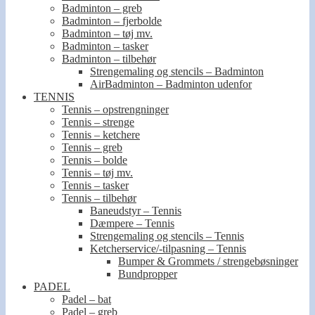
Badminton – greb
Badminton – fjerbolde
Badminton – tøj mv.
Badminton – tasker
Badminton – tilbehør
Strengemaling og stencils – Badminton
AirBadminton – Badminton udenfor
TENNIS
Tennis – opstrengninger
Tennis – strenge
Tennis – ketchere
Tennis – greb
Tennis – bolde
Tennis – tøj mv.
Tennis – tasker
Tennis – tilbehør
Baneudstyr – Tennis
Dæmpere – Tennis
Strengemaling og stencils – Tennis
Ketcherservice/-tilpasning – Tennis
Bumper & Grommets / strengebøsninger
Bundpropper
PADEL
Padel – bat
Padel – greb