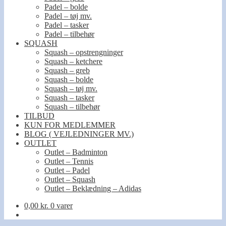
Padel – bolde
Padel – tøj mv.
Padel – tasker
Padel – tilbehør
SQUASH
Squash – opstrengninger
Squash – ketchere
Squash – greb
Squash – bolde
Squash – tøj mv.
Squash – tasker
Squash – tilbehør
TILBUD
KUN FOR MEDLEMMER
BLOG ( VEJLEDNINGER MV.)
OUTLET
Outlet – Badminton
Outlet – Tennis
Outlet – Padel
Outlet – Squash
Outlet – Beklædning – Adidas
0,00
kr.
0 varer