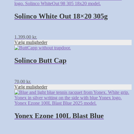
har
flere
varianter.
Solinco White Out 18×20 305g
Mulighederne
kan
vælges
på
1.399,00
kr.
varesiden
Vælg muligheder
Dette
vare
har
Solinco Butt Cap
flere
varianter.
Mulighederne
kan
70,00
kr.
vælges
Vælg muligheder
på
Dette
varesiden
vare
har
flere
varianter.
Yonex Ezone 100L Blast Blue
Mulighederne
kan
vælges