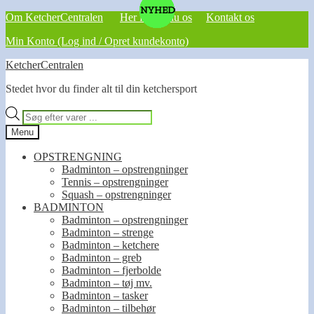
NYHED
NYHED
NYHED
NYHED
NYHED
NYHED
NYHED
NYHED
NYHED
NYHED
NYHED
Om KetcherCentralen
Her finder du os
Kontakt os
Min Konto (Log ind / Opret kundekonto)
Spring
Spring
KetcherCentralen
til
til
Stedet hvor du finder alt til din ketchersport
navigation
indhold
Products
search
Menu
OPSTRENGNING
Badminton – opstrengninger
Tennis – opstrengninger
Squash – opstrengninger
BADMINTON
Badminton – opstrengninger
Badminton – strenge
Badminton – ketchere
Badminton – greb
Badminton – fjerbolde
Badminton – tøj mv.
Badminton – tasker
Badminton – tilbehør