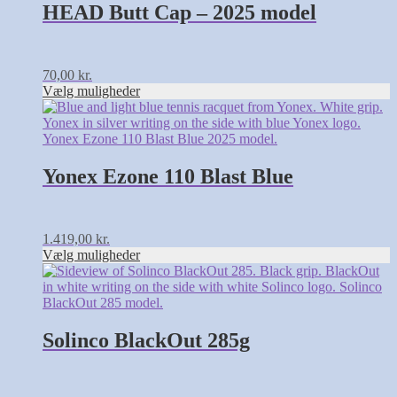
flere
HEAD Butt Cap – 2025 model
varianter.
Mulighederne
kan
vælges
70,00
kr.
på
Vælg muligheder
varesiden
Dette
vare
har
flere
varianter.
Yonex Ezone 110 Blast Blue
Mulighederne
kan
vælges
på
1.419,00
kr.
varesiden
Vælg muligheder
Dette
vare
har
flere
varianter.
Solinco BlackOut 285g
Mulighederne
kan
vælges