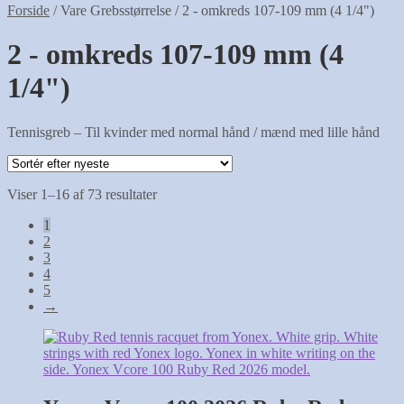
Forside
/
Vare Grebsstørrelse
/
2 - omkreds 107-109 mm (4 1/4")
2 - omkreds 107-109 mm (4
1/4")
Tennisgreb – Til kvinder med normal hånd / mænd med lille hånd
Sorteret
Viser 1–16 af 73 resultater
efter
1
seneste
2
3
4
5
→
Dette
vare
har
flere
varianter.