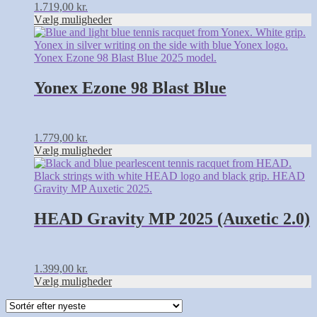
på
1.719,00
kr.
varesiden
Vælg muligheder
Dette
vare
har
flere
varianter.
Yonex Ezone 98 Blast Blue
Mulighederne
kan
vælges
på
1.779,00
kr.
varesiden
Vælg muligheder
Dette
vare
har
flere
varianter.
HEAD Gravity MP 2025 (Auxetic 2.0)
Mulighederne
kan
vælges
på
1.399,00
kr.
varesiden
Vælg muligheder