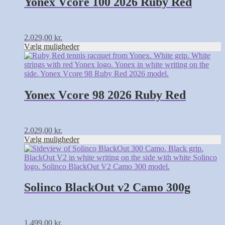
Yonex Vcore 100 2026 Ruby Red
Mulighederne
kan
vælges
på
2.029,00
kr.
varesiden
Vælg muligheder
Dette
vare
har
flere
varianter.
Yonex Vcore 98 2026 Ruby Red
Mulighederne
kan
vælges
på
2.029,00
kr.
varesiden
Vælg muligheder
Dette
vare
har
flere
varianter.
Solinco BlackOut v2 Camo 300g
Mulighederne
kan
vælges
på
1.499,00
kr.