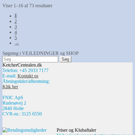
Sorteret
Viser 1–16 af 73 resultater
efter
1
seneste
2
3
4
5
→
Søgning i VEJLEDNINGER og SHOP
Søg
efter:
KetcherCentralen.dk
Telefon: +45 2933 7177
E-mail:
Kontakt os
Åbningstider/afhentning:
Klik her
FNIC ApS
Rudesøvej 2
2840 Holte
CVR-nr.: 3125 6550
Priser og Klubaftaler