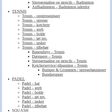
Strengemaling og stencils – Badminton
AirBadminton – Badminton udenfor
TENNIS
Tennis – opstrengninger
Tennis – strenge
Tennis – ketchere
Tennis – greb
Tennis – bolde
Tennis – tøj mv.
Tennis – tasker
Tennis – tilbehør
Baneudstyr – Tennis
Dæmpere – Tennis
Strengemaling og stencils – Tennis
Ketcherservice/-tilpasning – Tennis
Bumper & Grommets / strengebøsninger
Bundpropper
PADEL
Padel – bat
Padel – greb
Padel – bolde
Padel – tøj mv.
Padel – tasker
Padel – tilbehør
SQUASH