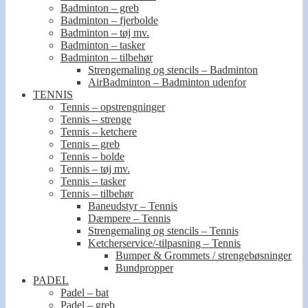
Badminton – greb
Badminton – fjerbolde
Badminton – tøj mv.
Badminton – tasker
Badminton – tilbehør
Strengemaling og stencils – Badminton
AirBadminton – Badminton udenfor
TENNIS
Tennis – opstrengninger
Tennis – strenge
Tennis – ketchere
Tennis – greb
Tennis – bolde
Tennis – tøj mv.
Tennis – tasker
Tennis – tilbehør
Baneudstyr – Tennis
Dæmpere – Tennis
Strengemaling og stencils – Tennis
Ketcherservice/-tilpasning – Tennis
Bumper & Grommets / strengebøsninger
Bundpropper
PADEL
Padel – bat
Padel – greb