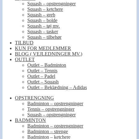
Squash – opstrengninger
Squash – ketchere
Squash – greb
Squash – bolde
Squash – tøj mv.
Squash – tasker
Squash – tilbehør
TILBUD
KUN FOR MEDLEMMER
BLOG ( VEJLEDNINGER MV.)
OUTLET
Outlet – Badminton
Outlet – Tennis
Outlet – Padel
Outlet – Squash
Outlet – Beklædning – Adidas
OPSTRENGNING
Badminton – opstrengninger
Tennis – opstrengninger
Squash – opstrengninger
BADMINTON
Badminton – opstrengninger
Badminton – strenge
Badminton – ketchere