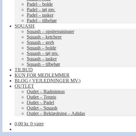
Padel – bolde
Padel – tøj mv.
Padel – tasker
Padel – tilbehør
SQUASH
Squash – opstrengninger
Squash – ketchere
Squash – greb
Squash – bolde
Squash – tøj mv.
Squash – tasker
Squash – tilbehør
TILBUD
KUN FOR MEDLEMMER
BLOG ( VEJLEDNINGER MV.)
OUTLET
Outlet – Badminton
Outlet – Tennis
Outlet – Padel
Outlet – Squash
Outlet – Beklædning – Adidas
0,00
kr.
0 varer