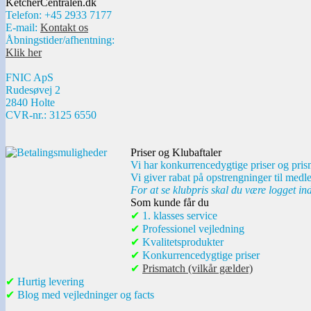
KetcherCentralen.dk
Telefon: +45 2933 7177
E-mail:
Kontakt os
Åbningstider/afhentning:
Klik her
FNIC ApS
Rudesøvej 2
2840 Holte
CVR-nr.: 3125 6550
Priser og Klubaftaler
Vi har konkurrencedygtige priser og pris
Vi giver rabat på opstrengninger til medl
For at se klubpris skal du være logget in
Som kunde får du
✔
1. klasses service
✔
Professionel vejledning
✔
Kvalitetsprodukter
✔
Konkurrencedygtige priser
✔
Prismatch (vilkår gælder)
✔
Hurtig levering
✔
Blog med vejledninger og facts