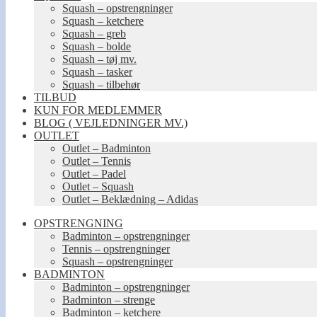
Squash – opstrengninger
Squash – ketchere
Squash – greb
Squash – bolde
Squash – tøj mv.
Squash – tasker
Squash – tilbehør
TILBUD
KUN FOR MEDLEMMER
BLOG ( VEJLEDNINGER MV.)
OUTLET
Outlet – Badminton
Outlet – Tennis
Outlet – Padel
Outlet – Squash
Outlet – Beklædning – Adidas
OPSTRENGNING
Badminton – opstrengninger
Tennis – opstrengninger
Squash – opstrengninger
BADMINTON
Badminton – opstrengninger
Badminton – strenge
Badminton – ketchere