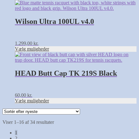
på
Dette
varesiden
vare
har
flere
Wilson Ultra 100UL v4.0
varianter.
Mulighederne
kan
vælges
1.299,00
kr.
på
Vælg muligheder
varesiden
Dette
vare
har
flere
HEAD Butt Cap TK 219S Black
varianter.
Mulighederne
kan
vælges
60,00
kr.
på
Vælg muligheder
varesiden
Sorteret
Viser 1–16 af 34 resultater
efter
1
seneste
2