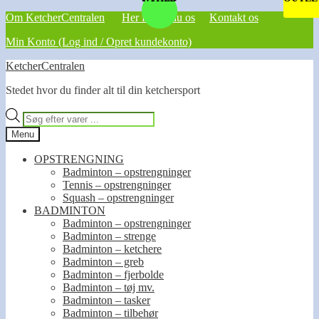
Om KetcherCentralen
Her finder du os
Kontakt os
Min Konto (Log ind / Opret kundekonto)
Spring
Spring
KetcherCentralen
til
til
Stedet hvor du finder alt til din ketchersport
navigation
indhold
Products
search
Menu
OPSTRENGNING
Badminton – opstrengninger
Tennis – opstrengninger
Squash – opstrengninger
BADMINTON
Badminton – opstrengninger
Badminton – strenge
Badminton – ketchere
Badminton – greb
Badminton – fjerbolde
Badminton – tøj mv.
Badminton – tasker
Badminton – tilbehør