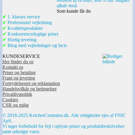
medlem af en klub, som vi har indgået
aftale med.
Som kunde får du
✔
1. klasses service
✔
Professionel vejledning
✔
Kvalitetsprodukter
✔
Konkurrencedygtige priser
✔
Hurtig levering
✔
Blog med vejledninger og facts
KUNDESERVICE
Her finder du os
Kontakt os
Priser og betaling
Fragt og levering
Fortrydelsesret og reklamation
Handelsvilkår og betingelser
Privatlivspolitik
Cookies
CSR og miljø
© 2018-2025 KetcherCentralen.dk. Alle rettigheder ejes af FNIC
ApS.
Vi tager forbehold for fejl i oplyste priser og produktbeskrivelser
samt udsolgte varer.