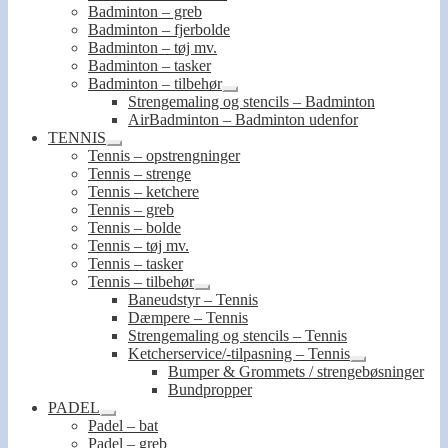
Badminton – greb
Badminton – fjerbolde
Badminton – tøj mv.
Badminton – tasker
Badminton – tilbehør
Udfold
Strengemaling og stencils – Badminton
undermenu
AirBadminton – Badminton udenfor
TENNIS
Udfold
Tennis – opstrengninger
undermenu
Tennis – strenge
Tennis – ketchere
Tennis – greb
Tennis – bolde
Tennis – tøj mv.
Tennis – tasker
Tennis – tilbehør
Udfold
Baneudstyr – Tennis
undermenu
Dæmpere – Tennis
Strengemaling og stencils – Tennis
Ketcherservice/-tilpasning – Tennis
Udfold
Bumper & Grommets / strengebøsninger
undermenu
Bundpropper
PADEL
Udfold
Padel – bat
undermenu
Padel – greb