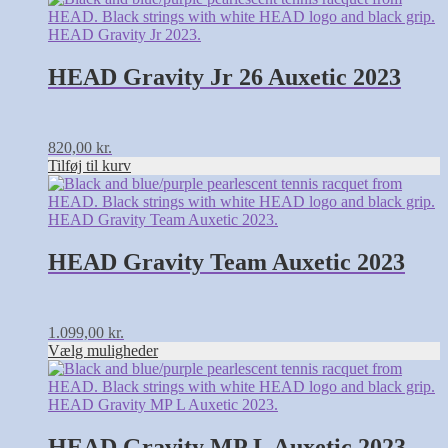
HEAD Gravity Jr 26 Auxetic 2023
820,00
kr.
Tilføj til kurv
Dette
vare
har
flere
varianter.
HEAD Gravity Team Auxetic 2023
Mulighederne
kan
vælges
på
1.099,00
kr.
varesiden
Vælg muligheder
Dette
vare
har
flere
varianter.
HEAD Gravity MP L Auxetic 2023