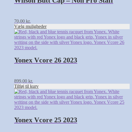
Wilson Butt Cap – Non Pro Staff
varianter.
Mulighederne
kan
vælges
70,00
kr.
på
Vælg muligheder
varesiden
Yonex Vcore 26 2023
899,00
kr.
Tilføj til kurv
Yonex Vcore 25 2023