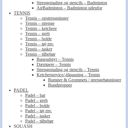
Strengemaling og stencils – Badminton
AirBadminton – Badminton udenfor
TENNIS
Tennis – opstrengninger
Tennis – strenge
Tennis – ketchere
Tennis – greb
Tennis – bolde
Tennis – tøj mv.
Tennis – tasker
Tennis – tilbehør
Baneudstyr – Tennis
Dæmpere – Tennis
Strengemaling og stencils – Tennis
Ketcherservice/-tilpasning – Tennis
Bumper & Grommets / strengebøsninger
Bundpropper
PADEL
Padel – bat
Padel – greb
Padel – bolde
Padel – tøj mv.
Padel – tasker
Padel – tilbehør
SQUASH