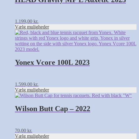
Mulighederne
kan
vælges
på
1.199,00
kr.
varesiden
Vælg muligheder
Dette
vare
har
flere
varianter.
Mulighederne
Yonex Vcore 100L 2023
kan
vælges
på
varesiden
1.599,00
kr.
Vælg muligheder
Dette
vare
har
Wilson Butt Cap – 2022
flere
varianter.
Mulighederne
kan
70,00
kr.
vælges
Vælg muligheder