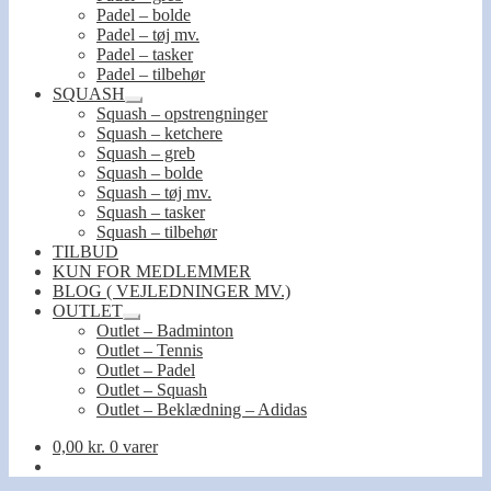
Padel – bolde
Padel – tøj mv.
Padel – tasker
Padel – tilbehør
SQUASH
Udfold
Squash – opstrengninger
undermenu
Squash – ketchere
Squash – greb
Squash – bolde
Squash – tøj mv.
Squash – tasker
Squash – tilbehør
TILBUD
KUN FOR MEDLEMMER
BLOG ( VEJLEDNINGER MV.)
OUTLET
Udfold
Outlet – Badminton
undermenu
Outlet – Tennis
Outlet – Padel
Outlet – Squash
Outlet – Beklædning – Adidas
0,00
kr.
0 varer