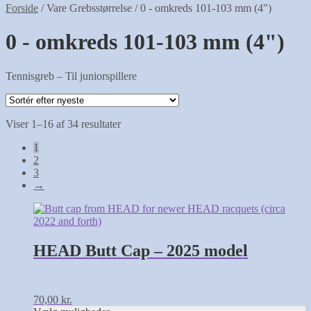
Forside
/
Vare Grebsstørrelse
/
0 - omkreds 101-103 mm (4")
0 - omkreds 101-103 mm (4")
Tennisgreb – Til juniorspillere
Sorteret
Viser 1–16 af 34 resultater
efter
1
seneste
2
3
→
Dette
vare
har
flere
HEAD Butt Cap – 2025 model
varianter.
Mulighederne
kan
vælges
70,00
kr.
på