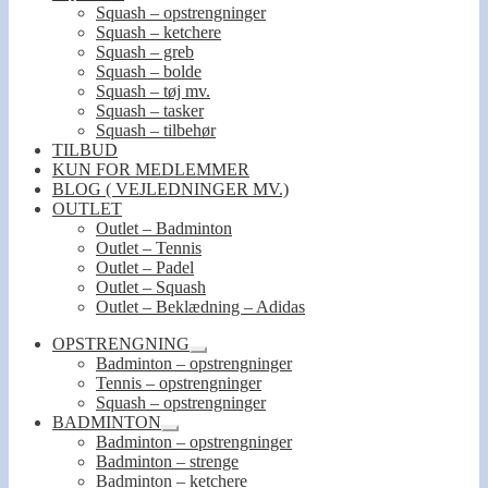
Squash – opstrengninger
Squash – ketchere
Squash – greb
Squash – bolde
Squash – tøj mv.
Squash – tasker
Squash – tilbehør
TILBUD
KUN FOR MEDLEMMER
BLOG ( VEJLEDNINGER MV.)
OUTLET
Outlet – Badminton
Outlet – Tennis
Outlet – Padel
Outlet – Squash
Outlet – Beklædning – Adidas
OPSTRENGNING
Udfold
Badminton – opstrengninger
undermenu
Tennis – opstrengninger
Squash – opstrengninger
BADMINTON
Udfold
Badminton – opstrengninger
undermenu
Badminton – strenge
Badminton – ketchere