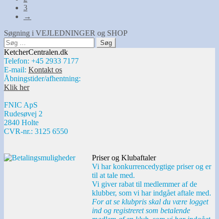
3
→
Søgning i VEJLEDNINGER og SHOP
Søg
efter:
KetcherCentralen.dk
Telefon: +45 2933 7177
E-mail:
Kontakt os
Åbningstider/afhentning:
Klik her
FNIC ApS
Rudesøvej 2
2840 Holte
CVR-nr.: 3125 6550
Priser og Klubaftaler
Vi har konkurrencedygtige priser og er
til at tale med.
Vi giver rabat til medlemmer af de
klubber, som vi har indgået aftale med.
For at se klubpris skal du være logget
ind og registreret som betalende