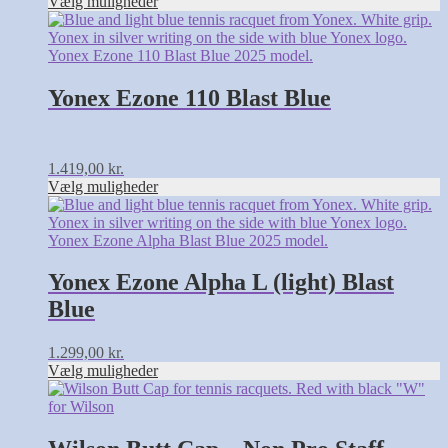
Vælg muligheder
varesiden
Dette
vare
har
flere
varianter.
Yonex Ezone 110 Blast Blue
Mulighederne
kan
vælges
på
1.419,00
kr.
varesiden
Vælg muligheder
Dette
vare
har
flere
varianter.
Yonex Ezone Alpha L (light) Blast
Mulighederne
Blue
kan
vælges
på
1.299,00
kr.
varesiden
Vælg muligheder
Dette
vare
har
flere